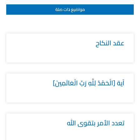
مواضيع ﺫات صلة
عقد النكاح
آية [الْحَمْدُ لِلَّهِ رَبِّ الْعَالَمِينَ]
تعدد الأمر بتقوى الله