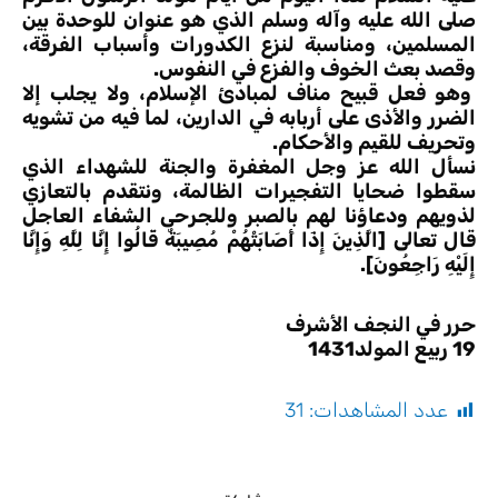
صلى الله عليه وآله وسلم الذي هو عنوان للوحدة بين
المسلمين، ومناسبة لنزع الكدورات وأسباب الفرقة،
وقصد بعث الخوف والفزع في النفوس.
وهو فعل قبيح مناف لمبادئ الإسلام، ولا يجلب إلا
الضرر والأذى على أربابه في الدارين، لما فيه من تشويه
وتحريف للقيم والأحكام.
نسأل الله عز وجل المغفرة والجنة للشهداء الذي
سقطوا ضحايا التفجيرات الظالمة، ونتقدم بالتعازي
لذويهم ودعاؤنا لهم بالصبر وللجرحى الشفاء العاجل
قال تعالى [الَّذِينَ إِذَا أَصَابَتْهُمْ مُصِيبَةٌ قَالُوا إِنَّا لِلَّهِ وَإِنَّا
إِلَيْهِ رَاجِعُونَ].
حرر في النجف الأشرف
19 ربيع المولد1431
عدد المشاهدات:
31