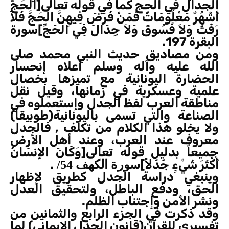
الجدال في الحج كما في قوله تعالى[الْحَجُّ
أَشْهُرٌ مَعْلُومَاتٌ فَمَنْ فَرَضَ فِيهِنَّ الْحَجَّ فَلاَ
رَفَثَ وَلاَ فُسُوقَ وَلاَ جِدَالَ فِي الْحَجِّ]سورة
البقرة 197.
ومن مصاديق حديث النبي محمد صلى
الله عليه وآله وسلم أعلاه إنحسار
الحضارة اليونانية مع تميزها بخصال
علمية وعسكرية في زمانها، وقيل نقل
مناطقة العرب لفظ الجدل وإستعملوه في
الصناعة والتي تسمى باليونانية(طوبيقا)
ولا يخلو هذا الكلام من تكلف , فالجدل
معروف عند العرب، وعند أهل الأرض
جميعاً بدليل قوله تعالى[وَكَانَ الإِنسَانُ
أَكْثَرَ شَيْءٍ جَدَلاً]
.
سورة الكهف 54/
وينبغي دراسة الجدل كطريق لإظهار
الحق، ودفع الباطل، ولتحقيق العدل
ونشر الأمن وإجتناب الظلم.
وقد ذكرت في الجزء الرابع والثمانين من
تفسيري للقرآن(قانون الجدل الإيماني) لما