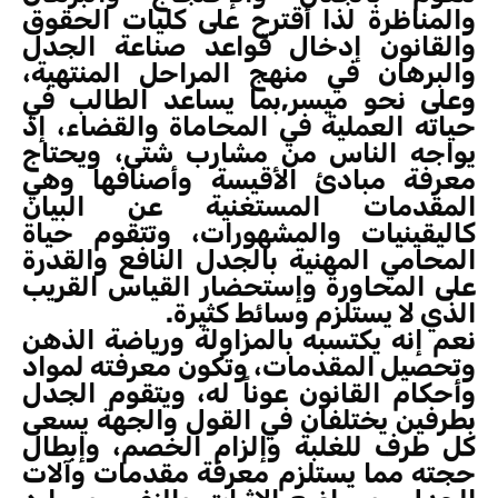
والمناظرة لذا أقترح على كليات الحقوق
والقانون إدخال قواعد صناعة الجدل
والبرهان في منهج المراحل المنتهية،
وعلى نحو ميسر,بما يساعد الطالب في
حياته العملية في المحاماة والقضاء، إذ
يواجه الناس من مشارب شتى، ويحتاج
معرفة مبادئ الأقيسة وأصنافها وهي
المقدمات المستغنية عن البيان
كاليقينيات والمشهورات، وتتقوم حياة
المحامي المهنية بالجدل النافع والقدرة
على المحاورة وإستحضار القياس القريب
الذي لا يستلزم وسائط كثيرة.
نعم إنه يكتسبه بالمزاولة ورياضة الذهن
وتحصيل المقدمات، وتكون معرفته لمواد
وأحكام القانون عوناً له، ويتقوم الجدل
بطرفين يختلفان في القول والجهة يسعى
كل طرف للغلبة وإلزام الخصم، وإبطال
حجته مما يستلزم معرفة مقدمات وآلات