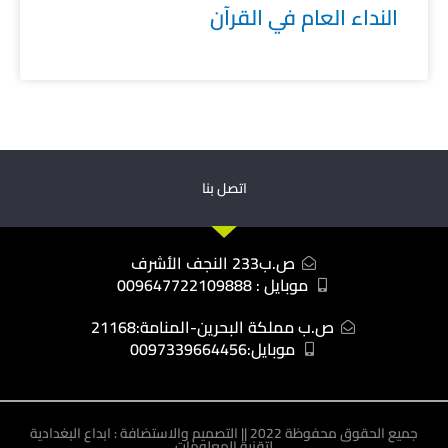
النداء العام في القرآن
اتصل بنا
ص.ب233 النجف الأشرف
موبايل : 009647722109888
ص.ب مملكة البحرين-المنامة:21168
موبايل:0097339664456
جميع الحقوق محفوظة 2022 || التصميم والاستضافة : ابداع البغدادية
لتقنية المعلومات