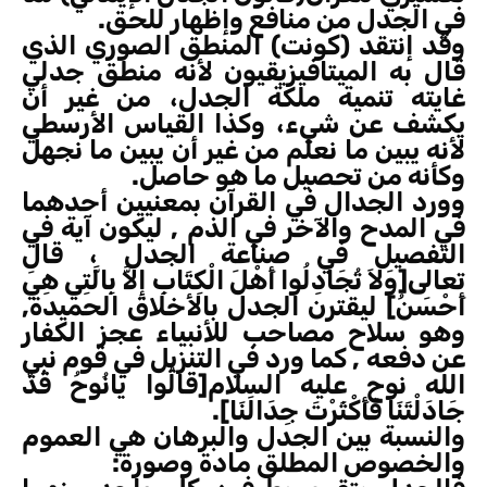
في الجدل من منافع وإظهار للحق.
وقد إنتقد (كونت) المنطق الصوري الذي
قال به الميتافيزيقيون لأنه منطق جدلي
غايته تنمية ملكة الجدل، من غير أن
يكشف عن شيء، وكذا القياس الأرسطي
لأنه يبين ما نعلم من غير أن يبين ما نجهل
وكأنه من تحصيل ما هو حاصل.
وورد الجدال في القرآن بمعنيين أحدهما
في المدح والآخر في الذم , ليكون آية في
التفصيل في صناعة الجدل ، قال
تعالى[وَلاَ تُجَادِلُوا أَهْلَ الْكِتَابِ إِلاَّ بِالَّتِي هِيَ
أَحْسَنُ] ليقترن الجدل بالأخلاق الحميدة,
وهو سلاح مصاحب للأنبياء عجز الكفار
عن دفعه , كما ورد في التنزيل في قوم نبي
الله نوح عليه السلام[قَالُوا يَانُوحُ قَدْ
جَادَلْتَنَا فَأَكْثَرْتَ جِدَالَنَا].
والنسبة بين الجدل والبرهان هي العموم
والخصوص المطلق مادة وصورة: