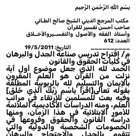
بِسْمِ اللَّهِ الرَّحْمَنِ الرَّحِيمِ
مكتب المرجع الديني الشيخ صالح الطـائي
صاحب أحسن تفسير للقرآن
وأستاذ الفقه والأصول والتفســيروالأخــلاق
العدد: 612
__________ التاريخ: 19/5/2011
م/ إقتراح تدريس صناعة الجدل والبرهان
في كليات الحقوق والقانون
الحمد لله الذي جعل موضوع أول آية
نزلت من القرآن هو العلم المقرون
بالإيمان والتسليم لله بالربوبية المطلقة
بقوله تعالى[اقْرَأْ بِاسْمِ رَبِّكَ الَّذِي خَلَقَ]
وفيه بعث للمسلمين للإرتقاء في مراتب
العلم، ومنه الدراسات الأكاديمية الملائمة
للأمور الإبتلائية في هذا الزمان، ومنها
دراسة القانون والحقوق وفروعها في
الخصومات الشخصية والدولية والتي
تتقوم بالجدل والإحتجاج والبرهان