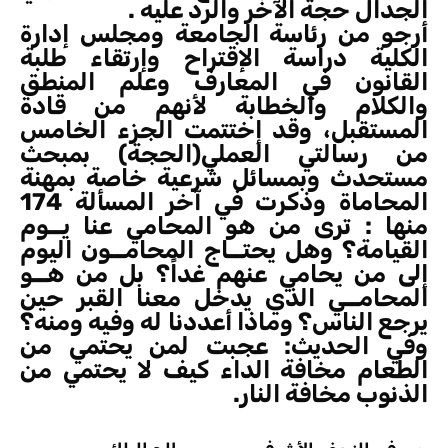
الجدال حجة الآخر والرد عليه .
أرجو من رئاسة الجامعة ومجلس إدارة
الكلية دراسة الإقتراح وإرتقاء طلبة
القانون في المعارف وعلم المنطق
والكلام والخطابة لأنهم من قادة
المستقبل، وقد إختتمت الجزء الخامس
من رسالتي العملي(الحجة) بمبحث
مستحدث وبمسائل شرعية خاصة بمهنة
المحاماة وذكرت في آخر المسألة 174
منها : ترى من هو المحامي عنا يــوم
القيامة؟ وهل يحتــاج المحامــون اليوم
إلى من يحامي عنهم غداً؟ بل من هــو
المحامــي الذي يدخل معنا القبر حين
يرجع الناس؟ وماذا أعددنا له وفيه ومنه؟
وفي الحديث: عجبت لمن يحتمي من
الطعام مخافة الداء كيف لا يحتمي من
الذنوب مخافة النار.