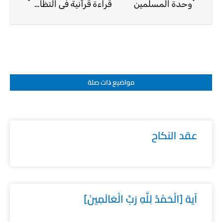
وحدة المسلمين
قراءة قرآنية في التظاهر عقب صلاة الجمعة
مواضيع ﺫات صلة
عقد النكاح
آية [الْحَمْدُ لِلَّهِ رَبِّ الْعَالَمِينَ]