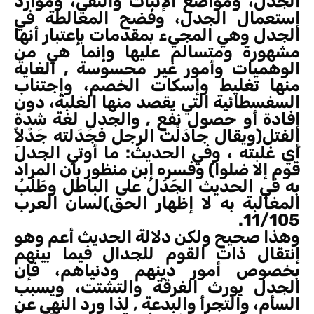
الجدل، ومواضع الإثبات والنفي، وموارد
إستعمال الجدل، وفضح المغالطة في
الجدل وهي المجيء بمقدمات بإعتبار أنها
مشهورة ومتسالم عليها وإنما هي من
الوهميات وأمور غير محسوسة , الغاية
منها تغليط وإسكات الخصم، وإجتناب
السفسطائية التي يقصد منها الغلبة، دون
إفادة أو حصول نفع , والجدل لغة شدة
الفتل(ويقال جادَلْت الرجل فجَدَلته جَدْلاً
أَي غلبته ، وفي الحديث: ما أوتي الجدلَ
قوم إلا ضلوا) وفسره إبن منظور بأن المراد
به في الحديث الجَدَلُ على الباطل وطَلَبُ
المغالبة به لا إظهار الحق)لسان العرب
11/105.
وهذا صحيح ولكن دلالة الحديث أعم وهو
إنتقال ذات القوم للجدال فيما بينهم
بخصوص أمور دينهم ودنياهم، فإن
الجدل يورث الفرقة والتشتت، ويسبب
السأم، والتجرأ والبدعة , لذا ورد النهي عن