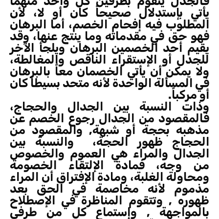
فالجدل يتقوم بطرفين كل واحد منهما
يأتي بإستدلال صحيحاً كان أو لا، لأن
المطلوب فيه إفحام الخصم، أما البرهان
فهو حق في مقدماته وما ينتج عنها، وقد
يقيم أحد الخصمين البرهان ويلجأ الآخر
للجدل أو الإستقراء الناقص والمغالطة،
ولا يمكن أن يأتي الخصمان معاً بالبرهان
في المسألة الواحدة لأنه متحد بسيطاً كان
أو مركباً.
وذات النسبة بين الجدال والحجاج،
فالمقصود من الجدال رجوع الخصم عن
مذهبه بحجة أو شبهة, والمقصود من
الحجاج ظهور الحجة، والنسبة بين
الجدال والمراء هي العموم والخصوص
من وجه، فمادة الإلتقاء الخصومة
ومحاولة الغلبة، ومادة الإفتراق أن المراء
مذموم لأنه مخاصمة في الحق بعد
ظهوره , وتتقوم المناظرة في الإصطلاح
بالمواجهة , وإستماع كل من طرفي