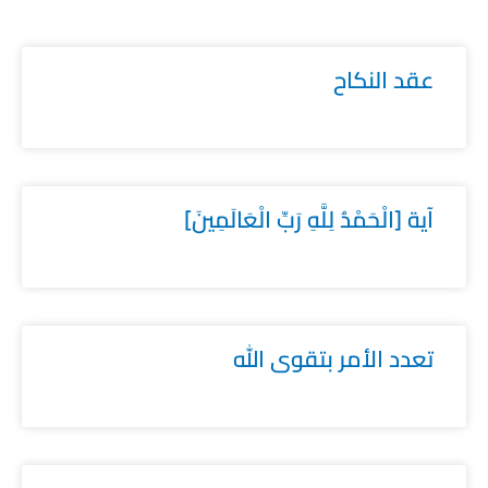
عقد النكاح
آية [الْحَمْدُ لِلَّهِ رَبِّ الْعَالَمِينَ]
تعدد الأمر بتقوى الله