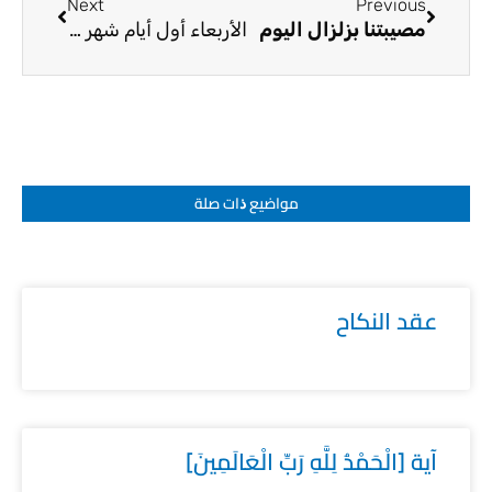
Next
Previous
مصيبتنا بزلزال اليوم
الأربعاء أول أيام شهر شعبان 1444
مواضيع ﺫات صلة
عقد النكاح
آية [الْحَمْدُ لِلَّهِ رَبِّ الْعَالَمِينَ]