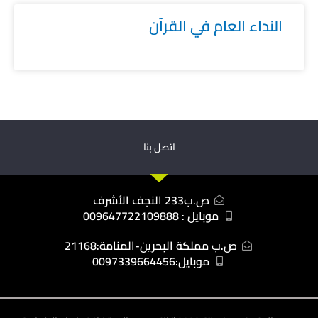
النداء العام في القرآن
اتصل بنا
ص.ب233 النجف الأشرف
موبايل : 009647722109888
ص.ب مملكة البحرين-المنامة:21168
موبايل:0097339664456