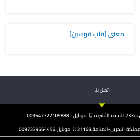
معنى [قاب قوسين]
اتصل بنا
نجف الأشرف
موبايل : 009647722109888
كة البحرين-المنامة:21168
موبايل:0097339664456