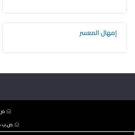
إمهال المعسر
ص.ب233 ال
ص.ب ممل