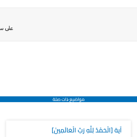
على س
مواضيع ﺫات صلة
آية [الْحَمْدُ لِلَّهِ رَبِّ الْعَالَمِينَ]