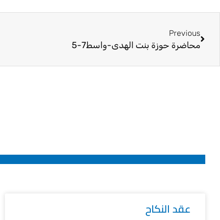
Prev
Previous
محاضرة حوزة بنت الهدى-واسط7-5
عقد النكاح