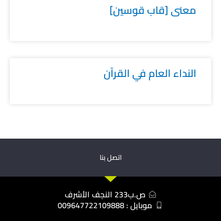
معنى [قاب قوسين]
النداء العام في القرآن
اتصل بنا
ص.ب233 النجف الأشرف
موبايل : 009647722109888