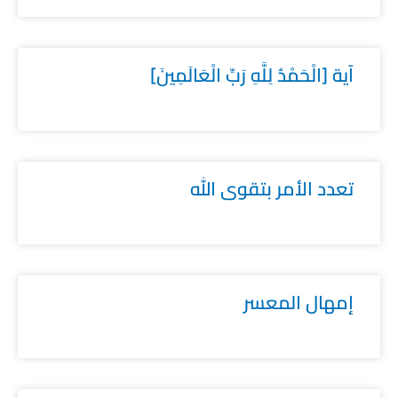
آية [الْحَمْدُ لِلَّهِ رَبِّ الْعَالَمِينَ]
تعدد الأمر بتقوى الله
إمهال المعسر