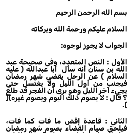
بسم الله الرحمن الرحيم
السلام عليكم ورحمة الله وبركاته
الجواب لا يجوز لوجوه:
الأول : النص المتعدد، وفي صحيحة عبد
الله بن سنان أنه سأل أبا عبدالله ( عليه
السلام ) عن الرجل يقضي شهر رمضان
فيجنب من أول الليل ولا يغتسل حتى
يجيء آخر الليل وهو يرى أن الفجر قد طلع
؟ قال : لا يصوم ذلك اليوم ويصوم غيره)(
).
الثاني : قاعدة إقض ما فات كما فات،
فيلحق صيام القضاء بصوم شهر رمضان