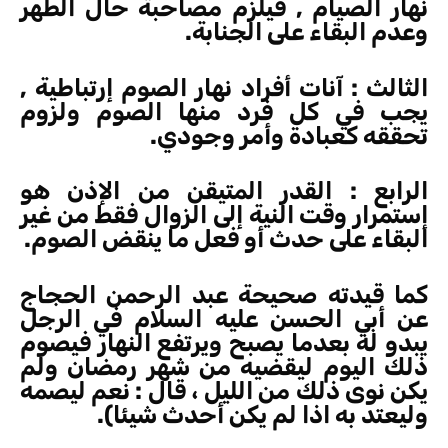
نهار الصيام , فيلزم مصاحبة حال الطهر
وعدم البقاء على الجنابة.
الثالث : آنات أفراد نهار الصوم إرتباطية ,
يجب في كل فرد منها الصوم ولزوم
تحققه كعبادة وأمر وجودي.
الرابع : القدر المتيقن من الإذن هو
إستمرار وقت النية إلى الزوال فقط من غير
البقاء على حدث أو فعل ما ينقض الصوم.
كما قيدته صحيحة عبد الرحمن الحجاج
عن أبي الحسن عليه السلام في الرجل
يبدو له بعدما يصبح ويرتفع النهار فيصوم
ذلك اليوم ليقضيه من شهر رمضان ولم
يكن نوى ذلك من الليل ، قال : نعم ليصمه
وليعتد به اذا لم يكن أحدث شيئا).