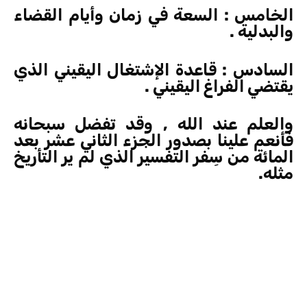
الخامس : السعة في زمان وأيام القضاء
والبدلية .
السادس : قاعدة الإشتغال اليقيني الذي
يقتضي الفراغ اليقيني .
والعلم عند الله , وقد تفضل سبحانه
فأنعم علينا بصدور الجزء الثاني عشر بعد
المائة من سِفر التفسير الذي لم ير التأريخ
مثله.