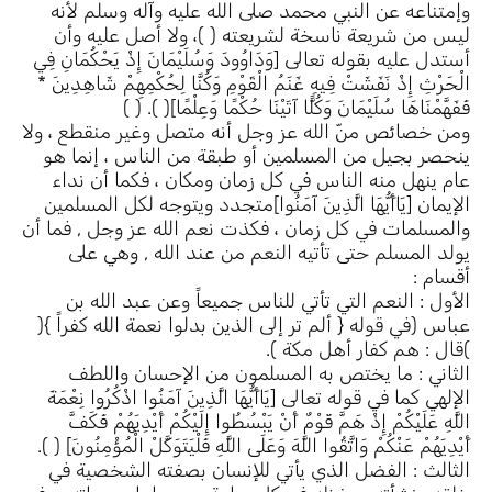
وإمتناعه عن النبي محمد صلى الله عليه وآله وسلم لأنه
ليس من شريعة ناسخة لشريعته ( )، ولا أصل عليه وأن
أستدل عليه بقوله تعالى [وَدَاوُودَ وَسُلَيْمَانَ إِذْ يَحْكُمَانِ فِي
الْحَرْثِ إِذْ نَفَشَتْ فِيهِ غَنَمُ الْقَوْمِ وَكُنَّا لِحُكْمِهِمْ شَاهِدِينَ *
فَفَهَّمْنَاهَا سُلَيْمَانَ وَكُلًّا آتَيْنَا حُكْمًا وَعِلْمًا]( ). ( )
ومن خصائص منّ الله عز وجل أنه متصل وغير منقطع ، ولا
ينحصر بجيل من المسلمين أو طبقة من الناس ، إنما هو
عام ينهل منه الناس في كل زمان ومكان ، فكما أن نداء
الإيمان [يَاأَيُّهَا الَّذِينَ آمَنُوا]متجدد ويتوجه لكل المسلمين
والمسلمات في كل زمان ، فكذت نعم الله عز وجل , فما أن
يولد المسلم حتى تأتيه النعم من عند الله , وهي على
أقسام :
الأول : النعم التي تأتي للناس جميعاً وعن عبد الله بن
عباس (في قوله { ألم تر إلى الذين بدلوا نعمة الله كفراً }(
)قال : هم كفار أهل مكة ).
الثاني : ما يختص به المسلمون من الإحسان واللطف
الإلهي كما في قوله تعالى [يَاأَيُّهَا الَّذِينَ آمَنُوا اذْكُرُوا نِعْمَةَ
اللَّهِ عَلَيْكُمْ إِذْ هَمَّ قَوْمٌ أَنْ يَبْسُطُوا إِلَيْكُمْ أَيْدِيَهُمْ فَكَفَّ
أَيْدِيَهُمْ عَنْكُمْ وَاتَّقُوا اللَّهَ وَعَلَى اللَّهِ فَلْيَتَوَكَّلْ الْمُؤْمِنُونَ] ( ).
الثالث : الفضل الذي يأتي للإنسان بصفته الشخصية في