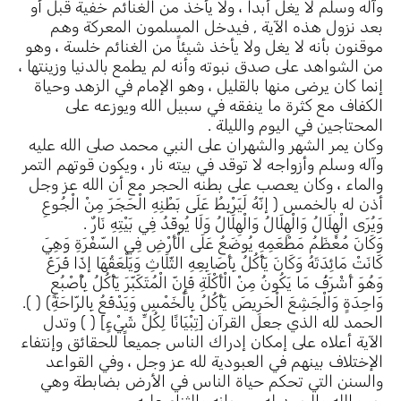
وآله وسلم لا يغل أبداً ، ولا يأخذ من الغنائم خفية قبل أو
بعد نزول هذه الآية , فيدخل المسلمون المعركة وهم
موقنون بأنه لا يغل ولا يأخذ شيئاً من الغنائم خلسة ، وهو
من الشواهد على صدق نبوته وأنه لم يطمع بالدنيا وزينتها ،
إنما كان يرضى منها بالقليل ، وهو الإمام في الزهد وحياة
الكفاف مع كثرة ما ينفقه في سبيل الله ويوزعه على
المحتاجين في اليوم والليلة .
وكان يمر الشهر والشهران على النبي محمد صلى الله عليه
وآله وسلم وأزواجه لا توقد في بيته نار ، ويكون قوتهم التمر
والماء ، وكان يعصب على بطنه الحجر مع أن الله عز وجل
أذن له بالخمس ( إنّهُ لَيَرْبِطُ عَلَى بَطْنِهِ الْحَجَرَ مِنْ الْجُوعِ
وَيُرَى الْهِلَالُ وَالْهِلَالُ وَالْهِلَالُ وَلَا يُوقَدُ فِي بَيْتِهِ نَارٌ .
وَكَانَ مُعْظَمُ مَطْعَمِهِ يُوضَعُ عَلَى الْأَرْضِ فِي السّفْرَةِ وَهِيَ
كَانَتْ مَائِدَتَهُ وَكَانَ يَأْكُلُ بِأَصَابِعِهِ الثّلَاثِ وَيَلْعَقُهَا إذَا فَرَغَ
وَهُوَ أَشْرَفُ مَا يَكُونُ مِنْ الْأَكْلَةِ فَإِنّ الْمُتَكَبّرَ يَأْكُلُ بِأُصْبُعٍ
وَاحِدَةٍ وَالْجَشِعَ الْحَرِيصَ يَأْكُلُ بِالْخَمْسِ وَيَدْفَعُ بِالرّاحَةِ) ( ).
الحمد لله الذي جعل القرآن [تِبْيَانًا لِكُلِّ شَيْءٍ] ( ) وتدل
الآية أعلاه على إمكان إدراك الناس جميعاً للحقائق وإنتفاء
الإختلاف بينهم في العبودية لله عز وجل ، وفي القواعد
والسنن التي تحكم حياة الناس في الأرض بضابطة وهي