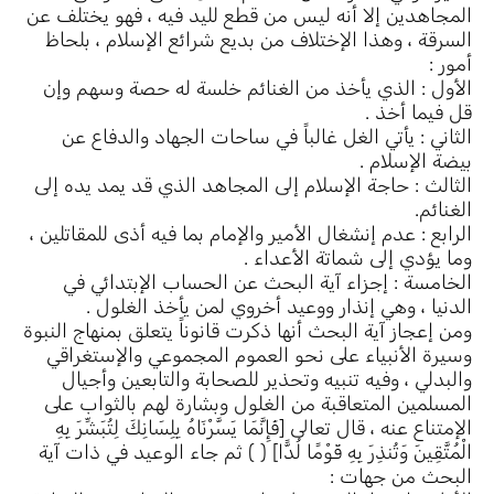
المجاهدين إلا أنه ليس من قطع لليد فيه ، فهو يختلف عن
السرقة ، وهذا الإختلاف من بديع شرائع الإسلام ، بلحاظ
أمور :
الأول : الذي يأخذ من الغنائم خلسة له حصة وسهم وإن
قل فيما أخذ .
الثاني : يأتي الغل غالباً في ساحات الجهاد والدفاع عن
بيضة الإسلام .
الثالث : حاجة الإسلام إلى المجاهد الذي قد يمد يده إلى
الغنائم.
الرابع : عدم إنشغال الأمير والإمام بما فيه أذى للمقاتلين ،
وما يؤدي إلى شماتة الأعداء .
الخامسة : إجزاء آية البحث عن الحساب الإبتدائي في
الدنيا ، وهي إنذار ووعيد أخروي لمن يأخذ الغلول .
ومن إعجاز آية البحث أنها ذكرت قانوناً يتعلق بمنهاج النبوة
وسيرة الأنبياء على نحو العموم المجموعي والإستغراقي
والبدلي ، وفيه تنبيه وتحذير للصحابة والتابعين وأجيال
المسلمين المتعاقبة من الغلول وبشارة لهم بالثواب على
الإمتناع عنه ، قال تعالى [فَإِنَّمَا يَسَّرْنَاهُ بِلِسَانِكَ لِتُبَشِّرَ بِهِ
الْمُتَّقِينَ وَتُنذِرَ بِهِ قَوْمًا لُدًّا] ( ) ثم جاء الوعيد في ذات آية
البحث من جهات :