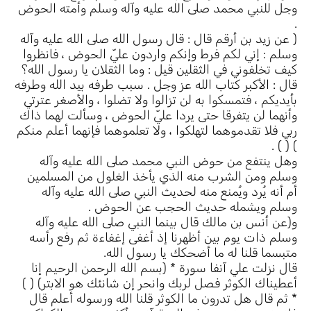
وجل للنبي محمد صلى الله عليه وآله وسلم وأمته الحوض
.
( عن زيد بن أرقم قال : قال رسول الله صلى الله عليه وآله
وسلم : إني لكم فرط وإنكم واردون عليّ الحوض ، فانظروا
كيف تخلفوني في الثقلين قيل : وما الثقلان يا رسول الله؟
قال : الأكبر كتاب الله عز وجل . سبب طرفه بيد الله وطرفه
بأيديكم ، فتمسكوا به لن تزالوا ولا تضلوا ، والأصغر عترتي
وأنهما لن يتفرقا حتى يردا عليّ الحوض ، وسألت لهما ذاك
ربي فلا تقدموهما لتهلكوا ، ولا تعلموهما فإنهما أعلم منكم
) ( ) .
وهل ينتفع من حوض النبي محمد صلى الله عليه وآله
وسلم ومن الشرب منه الذي يأخذ الغلول من المسلمين
أم أنه يُرد ويُمنع منه لحديث النبي صلى الله عليه وآله
وسلم ويشمله حديث الحجب عن الحوض .
و(عن أنس بن مالك قال بينما النبي صلى الله عليه وآله
وسلم ذات يوم بين أظهرنا إذ أغفى إغفاءة ثم رفع رأسه
متبسما قلنا له ما أضحكك يا رسول الله.
قال نزلت علي آنفا سورة * (بسم الله الرحمن الرحيم إنا
أعطيناك الكوثر فصل لربك وانحر إن شانئك هو الابتر) ( )
* ثم قال هل تدرون ما الكوثر قلنا الله ورسوله أعلم قال