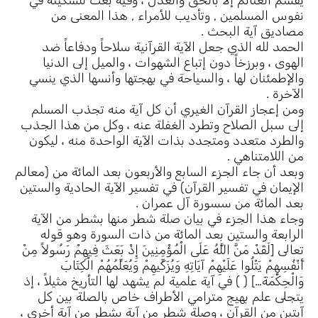
يقسم الغنائم إلا بالحق والعدل ، وفيه بعث للسكينة في
نفوس المسلمين , وتأديب للأمراء , هذا المعنى من
مصاديق آية البحث .
الحمد لله الذي جعل الآية القرآنية سلاحاً ودفاعاً ضد
الهوى ، وبرزخاً دون إتباع الشهوات ، والميل إلى الدنيا
والإطمئنان لها ، والسياحة في بهجتها وأنسها الذي ينسي
الآخرة .
ومن إعجاز القرآن الغيري أن كل آية منه تجذب المسلم
إلى سبل الصلاح وتطرد الغفلة عنه ، وكل من هذا الجذب
والطرد متعدد ومتجدد بذات الآية الواحدة منه ، ليكون
من اللامتناهي .
وبعد أن جاء الجزء السابع والأربعون بعد المائة من (معالم
الإيمان في تفسير القرآن) في تفسير الآية الحادية والستين
بعد المائة من سسورة آل عمران .
وجاء هذا الجزء في بيان صلة شطر منها بشطر من الآية
الرابعة والستين بعد المائة من ذات السورة وهو قوله
تعالى [لَقَدْ مَنَّ اللَّهُ عَلَى الْمُؤْمِنِينَ إِذْ بَعَثَ فِيهِمْ رَسُولاً مِنْ
أَنْفُسِهِمْ يَتْلُوا عَلَيْهِمْ آيَاتِهِ وَيُزَكِّيهِمْ وَيُعَلِّمُهُمْ الْكِتَابَ
وَالْحِكْمَةَ…] ( ) في آية علمية لم يشهد لها التأريخ مثيلاً ، إذ
يتجلى علم بهيج مترامي الأطراف خاص بالصلة بين كل
آيتين من القرآن ، وصلة شطر من آية بشطر من آية أخرى ،