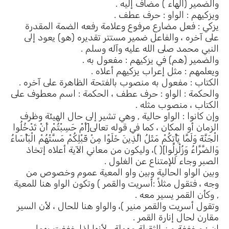
والضمير (الهاء ) مضاف إليه .
ويزكيهم : الواو : حرف عطف .
يزكي : فعل مضارع مرفوع وعلامة رفعه الضمة المقدرة
على آخره ، والفاعل ضمير مستتر تقديره (هو) يعود إلى
النبي محمد صلى الله عليه وآله وسلم .
والضمير (هم) في يزكيهم : مفعول به .
ويعلمهم : مثل إعراب يزكيهم أعلاه .
الكتاب : مفعول به منصوب بالفتحة الظاهرة على آخره .
والحكمة : الواو : حرف عطف ، الحكمة : اسم معطوف على
الكتاب ، منصوب مثله .
وإن كانوا : الواو حالية , وهي تشير إلى حال الهيئة وظرف
الزمان أو المكان ، كما في قوله تعالى[أَمْ حَسِبْتُمْ أَنْ تَدْخُلُوا
الْجَنَّةَ وَلَمَّا يَأْتِكُمْ مَثَلُ الَّذِينَ خَلَوْا مِنْ قَبْلِكُمْ مَسَّتْهُمْ الْبَأْسَاءُ
وَالضَّرَّاءُ وَزُلْزِلُوا]( )، وليكون من معاني الآية أعلاه إتخاذ
الصبر وجاء للإمتناع عن الغلول .
وبين الواو الحالية وبين واو المعية عموم وخصوص من
وجه ، فتقول مثلاً :أسريت والقمر ) وتكون الواو هنا للمعية
, وكأن القمر يسير معه .
وتقول أسريت والقمر منير )، والواو هنا للحال ، لأن السير
مقارن لحال إنارة القمر .
إن : مخففة من الثقيلة مهملة ، لأنها إذا خففت يهمل