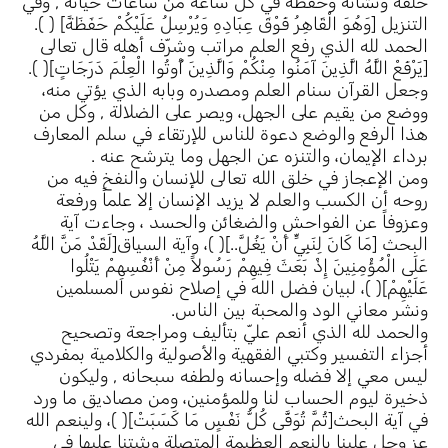
خلقه ونشأته وحفظه في كل ساعة من ساعات حياته , وفي
التنزيل [وَهُوَ الْقَاهِرُ فَوْقَ عِبَادِهِ وَيُرْسِلُ عَلَيْكُمْ حَفَظَةً] ( ).
الحمد لله الذي رفع العلم مراتب وشرّف أهله قال تعالى
[يَرْفَعْ اللَّهُ الَّذِينَ آمَنُوا مِنْكُمْ وَالَّذِينَ أُوتُوا الْعِلْمَ دَرَجَاتٍ]( ).
وجعل القرآن سنام العلم ومصدره وبابه الذي يؤتي منه،
ووضع من يقيم على الجهل، ويصر على الضلالة , وكل من
هذا الرفع والوضع دعوة للناس للإرتقاء في سلم المعارف
برداء الإيمان، والتنزه عن الجهل وما يترشح عنه .
ومن الإعجاز في خلق الله تعالى للإنسان والنفخ فيه من
روحه أن الكسب والعلم لا يزيد الإنسان إلا علماً ورفعة
وعزوفاً عن الفواحش والضغائن والحسد ، وجاءت آية
البحث [مَا كَانَ لِنَبِيٍّ أَنْ يَغُلَّ..]( )، وآية السياق[لَقَدْ مَنَّ اللَّهُ
عَلَى الْمُؤْمِنِينَ إِذْ بَعَثَ فِيهِمْ رَسُولاً مِنْ أَنْفُسِهِمْ يَتْلُوا
عَلَيْهِمْ]( )، لبيان فضل الله في إصلاح نفوس المسلمين
ونشر معاني الود والمحبة بين الناس.
والحمد لله الذي أنعم عليّ بتأليف ومراجعة وتصحيح
أجزاء التفسير وكتبي الفقهية والأصولية والكلامية بمفردي
ليس معي إلا فضله وإحسانه ولطفه سبحانه , وليكون
ذخيرة ليوم الحساب لنا وللمؤمنين، ومن مصاديق ما ورد
في آية البحث[ثُمَّ تُوَفَّى كُلُّ نَفْسٍ مَا كَسَبَتْ]( )، ولينعم الله
عز وجل علينا بالنعم العظيمة المتصلة ويثبتنا عليها في