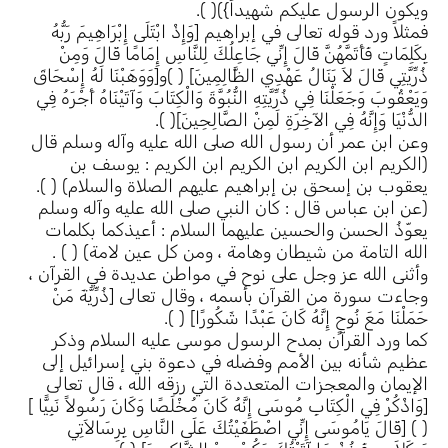
ويكون الرسول عليكم شهيداً})( ).
فمثلاً ورد قوله تعالى في إبراهيم [وَإِذْ ابْتَلَى إِبْرَاهِيمَ رَبُّهُ
بِكَلِمَاتٍ فَأَتَمَّهُنَّ قَالَ إِنِّي جَاعِلُكَ لِلنَّاسِ إِمَامًا قَالَ وَمِنْ
ذُرِّيَّتِي قَالَ لاَ يَنَالُ عَهْدِي الظَّالِمِينَ] ( )و[وَوَهَبْنَا لَهُ إِسْحَاقَ
وَيَعْقُوبَ وَجَعَلْنَا فِي ذُرِّيَّتِهِ النُّبُوَّةَ وَالْكِتَابَ وَآتَيْنَاهُ أَجْرَهُ فِي
الدُّنْيَا وَإِنَّهُ فِي الآخِرَةِ لَمِنْ الصَّالِحِينَ]( ).
وعن ابن عمر أن رسول الله صلى الله عليه وآله وسلم قال
(الكريم ابن الكريم ابن الكريم ابن الكريم : يوسف بن
يعقوب بن إسحق بن إبراهيم عليهم الصلاة والسلام) ( ).
(عن ابن عباس قال : كان النبي صلى الله عليه وآله وسلم
يعوّذُ الحسن والحسين عليهما السلام : أعيذكما بكلمات
الله التامة من شيطان وهامة ، ومن كل عين لامة) ( ) .
وأثنى الله عز وجل على نوح في مواطن عديدة في القرآن ،
وجاءت سورة من القرآن بأسمه ، وقال تعالى [ذُرِّيَّةَ مَنْ
حَمَلْنَا مَعَ نُوحٍ إِنَّهُ كَانَ عَبْدًا شَكُورًا] ( ).
كما ورد القرآن بمدح الرسول موسى عليه السلام وذكر
عظيم شأنه بين الأمم وفضله في دعوة بني إسرائيل إلى
الإيمان والمعجزات المتعددة التي رزقه الله ، قال تعالى
[وَاذْكُرْ فِي الْكِتَابِ مُوسَى إِنَّهُ كَانَ مُخْلَصًا وَكَانَ رَسُولاً نَبِيًّا ]
( ) [قَالَ يَامُوسَى إِنِّي اصْطَفَيْتُكَ عَلَى النَّاسِ بِرِسَالاَتِي