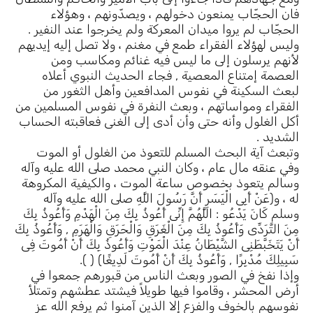
فان الحجّاب يمنعون دخولهم ، ويصدّونهم ، وهؤلاء
الحجّاب لم يروا ميدان المعركة ولم يخرجوا عند النفير .
وليس لهؤلاء الفقراء طمع في مغنم ، ولا تصل إليه إيديهم
لأنهم يرسلون إلى ما ليس فيه غنائم ومكاسب ومن
العصمة إمتناع المعصية , فجاء الحديث النبوي أعلاه
لبعث السكينة في نفوس المدافعين وأهل الثغور من
الفقراء ومواساتهم ، وبعث النفرة في نفوس المسلمين من
أكل الغلول وأنه حتى وأن أدى إلى الغنى فعاقبته الحساب
الشديد .
وتبعث آية البحث المسلم للتعوذ من الغلول أو الموت
وفي عنقه مال عام ، وكان النبي محمد صلى الله عليه وآله
وسالم يتعوذ بخصوص ساعة الموت ، والكيفية المكروهة
له ، و(عَنْ أَبِى الْيَسَرِ أَنَّ رَسُولَ اللَّهِ صلى الله عليه وآله
وسلم كَانَ يَدْعُو : اللَّهُمَّ إِنِّى أَعُوذُ بِكَ مِنَ الْهَدْمِ وَأَعُوذُ بِكَ
مِنَ التَّرَدِّى وَأَعُوذُ بِكَ مِنَ الْغَرَقِ وَالْحَرَقِ وَالْهَرَمِ , وَأَعُوذُ بِكَ
أَنْ يَتَخَبَّطَنِى الشَّيْطَانُ عِنْدَ الْمَوْتِ وَأَعُوذُ بِكَ أَنْ أَمُوتَ فِى
سَبِيلِكَ مُدْبِرًا , وَأَعُوذُ بِكَ أَنْ أَمُوتَ لَدِيغًا) ( ).
وإذا نفخ في الصور وبعث الناس من قبورهم جمعوا في
أرض المحشر ، وقاموا فيها طويلاً فيشتد عطشهم وتمتلأ
نفوسهم بالخوف والفزع إلا الذين آمنوا ثم يرفع الله عز