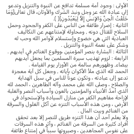
الأولى : وجود أمة مسلمة تدافع عن النبوة والتنزيل وتدعو
إلى عبادة الله عز وجل ونبذ الشرك والأوثان، قال تعالى[وَمَا
خَلَقْتُ الْجِنَّ وَالإِنسَ إِلاَّ لِيَعْبُدُونِ]( ).
الثانية : إصرار طائفة من الناس على الكفر والجحود وحمل
السلاح للقتال دونه , ومحاولة لإمتناعهم عن التكاليف
العبادية التي هي خضوع وإستسلام لأوامر الله وحب له
وشكر على نعمة النبوة والتنزيل .
الثالثة : البشارة بنصر المؤمنين ،ووقوع الغنائم في أيديهم .
الرابعة : لزوم تهذيب سيرة المسلمين بما يجعل أيديهم
بيضاء, وظهورهم سالمة من الأوزار يوم القيامة .
الحمد لله الذي ملأ الأكوان بآياته , وجعل كل آية معجزة
تدعو إلى عبادته ، وتكون عوناً للناس في سبل الهداية
والصلاح ، وصلى الله على محمد وآله الطاهرين ، الحمد لله
الذي أمدّ الأنبياء والمؤمنين بالعون وأسباب النصر والغلبة
لإزاحة مفاهيم الكفر من منازل السيادة والإستحواذ في
الأرض ، ومن هذه الأسباب التنزه عن أكل الغلول والسرقة
من الغنائم وبيت المال .
ولا يعلم أحد أن هذا التنزه طريق للنصر إلا بعد تحقق
أفراد كثيرة من السرقة من الغنائم ، وأثر هذه السرقات
على نفوس المجاهدين ، وصيروتها سبباً في إمتناع طائفة