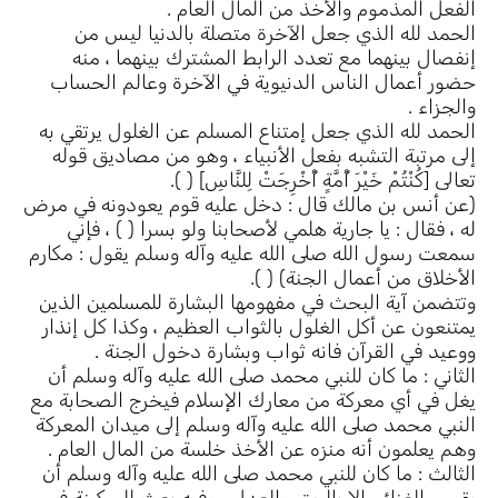
الفعل المذموم والأخذ من المال العام .
الحمد لله الذي جعل الآخرة متصلة بالدنيا ليس من
إنفصال بينهما مع تعدد الرابط المشترك بينهما ، منه
حضور أعمال الناس الدنيوية في الآخرة وعالم الحساب
والجزاء .
الحمد لله الذي جعل إمتناع المسلم عن الغلول يرتقي به
إلى مرتبة التشبه بفعل الأنبياء ، وهو من مصاديق قوله
تعالى [كُنْتُمْ خَيْرَ أُمَّةٍ أُخْرِجَتْ لِلنَّاسِ] ( ).
(عن أنس بن مالك قال : دخل عليه قوم يعودونه في مرض
له ، فقال : يا جارية هلمي لأصحابنا ولو بسرا ( ) ، فإني
سمعت رسول الله صلى الله عليه وآله وسلم يقول : مكارم
الأخلاق من أعمال الجنة) ( ).
وتتضمن آية البحث في مفهومها البشارة للمسلمين الذين
يمتنعون عن أكل الغلول بالثواب العظيم ، وكذا كل إنذار
ووعيد في القرآن فانه ثواب وبشارة دخول الجنة .
الثاني : ما كان للنبي محمد صلى الله عليه وآله وسلم أن
يغل في أي معركة من معارك الإسلام فيخرج الصحابة مع
النبي محمد صلى الله عليه وآله وسلم إلى ميدان المعركة
وهم يعلمون أنه منزه عن الأخذ خلسة من المال العام .
الثالث : ما كان للنبي محمد صلى الله عليه وآله وسلم أن