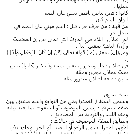
عملها .
كانوا : فعل ماض ناقص مبني على الضم .
الواو : اسم كان .
من قبله : من حرف جر ، قبل : اسم مبني على الضم في
محل جر .
لفي ضلال : اللام هي الفارقة التي تفرق بين إن المخففة
و(إن) النافية بمعنى (ما) .
ومن(إن) بمعنى (ما) قوله تعالى [قُلْ إِنْ كَانَ لِلرَّحْمَانِ وَلَدٌ] (
).
في ضلال : جار ومجرور متعلق بمحذوف خبر (كانوا) مبني
صفة لضلال مجرور ومثله.
مبين : صفة لضلال مجرور مثله .
بحث نحوي
وتسمى الصفة ( النعت) وهي من التوابع واسم مشتق يبين
صفة اسم قبله يسمى الموصوف أو المنعوت بما يفيد بيانه
ومنع اللبس والترديد بين المصاديق .
وتطابق الصفة الموصوف في حالات :
الأولى :الإعراب ، من الرفع أو النصب أو الجر ، وجاءت في