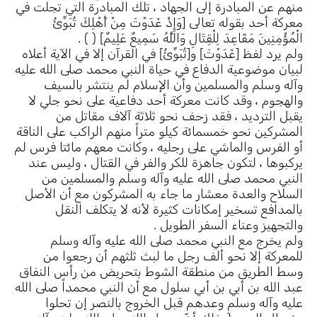
منهم عن المبادرة إلى الجهاد ، تلك المبادرة التي تجلت في
معركة أحد بقوله تعالى [وَإِذْ غَدَوْتَ مِنْ أَهْلِكَ تُبَوِّئُ
الْمُؤْمِنِينَ مَقَاعِدَ لِلْقِتَالِ وَاللَّهُ سَمِيعٌ عَلِيمٌ] ( ) .
ولم يرد لفظ [غَدَوْتَ] و[تُبَوِّئُ] في القرآن إلا في الآية أعلاه
لبيان موضوعية الدفاع في حياة النبي محمد صلى الله عليه
وآله وسلم والمسلمين وأن الإسلام لم ينتشر بالسيف
والهجوم ، وقد كانت معركة أحد دفاعية على نحو جلي لا
يقبل الترديد ، فقد زحف نحو ثلاثة آلاف مقاتل من
المشركين نحو خمسمائة كيلو متراً منهم الراكب على الناقة
أو الفرس والماشي على رجليه ، وكانت معهم مائتا فرس لم
يركبوها ، لتكون جاهزة للكر والفر في القتال ، وليس عند
النبي محمد صلى الله عليه وآله وسلم والمسلمين من
السلاح والعدة معشار ما جاء به المشركون مع أن الأصل
بالمدافع تسخير إمكانات كثيرة لأنه لا يتكلف النقل
والتجهيز وعناء السفر الطويل .
ولم يخرج مع النبي محمد صلى الله عليه وآله وسلم
للمعركة إلا نحو ألف رجل ما لبث ثلثهم أن رجعوا من
وسط الطريق من منطقة الشوط بتحريض من رأس النفاق
عبد الله بن أبي بن أبي سلول مع أن النبي محمداً صلى الله
عليه وآله وسلم وعدهم قبل الخروج بالنصر إن تحلوا