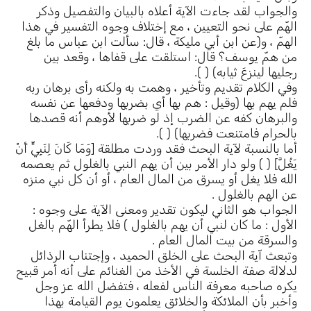
والجواب لقد جاءت الآية أعلاه بالبيان والتفصيل وذكر
الهّم على نحو التعيين ، مع إختلاف وجوه التفسير في هذا
الهمّ ، و(عن ابن أبي مليكة ، قال: سألت ابن عباس ما بلغ
من همّ يوسف؟ قال: استلقت على قفاها ، وقعد بين
رجليها لينزعَ ثيابه) ( ).
وفي الكلام تقديم وتأخير ، وهمت به ولكنه رأى برهان ربه
فلم يهم بها (وقيل : هم بها أي بضربها ودفعها عن نفسه
والبرهان كفه عن الضرب إذ لو ضربها لأوهم أنه قصدها
بالحرام فامتنعت فضربها) ( ).
أما بالنسبة لآية البحث فقد وردت مطلقة [وَمَا كَانَ لِنَبِيٍّ أَنْ
يَغُلَّ] ( ) ولو دار الأمر بين أن يهم النبي بالغلول ثم يعصمه
الله فلا يغل أو يسرق من المال العام ، أو أن كل نبي منزه
عن الهم بالغلول .
الجواب هو الثاني ليكون تقدير ومعنى الآية على وجوه :
الأول : ما كان لنبي أن يهم بالغلول ) فلا يطرأ الهّم بالغل
والسرقة من بيت المال العام .
وتبعث آية البحث على الخلق الحميد ، وإجتناب الرذائل
لدلالة صفة الخلسة في الأخذ من الغنائم على أنه أمر قبيح
يكره صاحبه معرفة الناس لفعله ، فتفضل الله عز وجل
وأخبر بأن الملائكة والخلائق يعلمون يوم القيامة بهذا