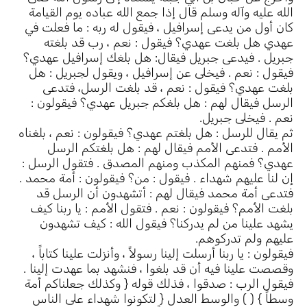
الله عليه وآله وسلم قال إذا جمع الله عباده يوم القيامة
كان أول من يدعى إسرافيل ، فيقول له ربه : ما فعلت في
عهدي هل بلغت عهدي؟ فيقول : نعم ، رب قد بلغته
جبريل . فيدعى جبريل فيقال: هل بلغك إسرافيل عهدي؟
فيقول : نعم . فيخلى عن إسرافيل ، ويقول لجبريل : هل
بلغت عهدي؟ فيقول : نعم ، قد بلغت الرسل، فتدعى
الرسل فيقال لهم : هل بلغكم جبريل عهدي؟ فيقولون :
نعم . فيخلى جبريل.
ثم يقال للرسل : هل بلغتم عهدي؟ فيقولون : نعم ، بلغناه
الأمم . فتدعى الأمم فيقال لهم : هل بلغتكم الرسل
عهدي؟ فمنهم المكذب ومنهم المصدق . فتقول الرسل :
إن لنا عليهم شهداء . فيقول : من؟ فيقولون : أمة محمد .
فتدعى أمة محمد فيقال لهم : أتشهدون أن الرسل قد
بلغت الأمم؟ فيقولون : نعم . فتقول الأمم : يا ربنا كيف
يشهد علينا من لم يدركنا؟ فيقول الله : كيف تشهدون
عليهم ولم تدركوهم.
فيقولون : يا ربنا أرسلت إلينا رسولاً ، وأنزلت علينا كتاباً ،
وقصصت علينا فيه أن قد بلغوا ، فنشهد بما عهدت إلينا .
فيقول الرب : صدقوا ، فذلك قوله { وكذلك جعلناكم أمة
وسطاً } ( ) والوسط العدل { لتكونوا شهداء على الناس