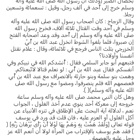
بخصال الصبر (وذلك أنّ رسول الله صلى الله عليه وآله
وسلم خرج إلى أُحد في ألف رجل، وقيل : تسعمائة وتسعين
رجلا.
وقال الزجاج : كان أصحاب رسول الله صلى الله عليه وآله
وسلم في أُحد وقت القتال ثلاثة آلاف، فخرج رسول الله
صلى الله عليه وآله وسلم إلى أُحد وقد وعد أصحابه الفتح
إن صبروا، فلما بلغوا الشوط انخزل عبد الله بن أُبيّ
الخزرجي بثلث الناس فرجع في ثلاثمائة، وقال : علام نقتل
أنفسنا وأولادنا؟
فتبعهم أبو جابر السلمي فقال : أُنشدكم الله في نبيكم وفي
أنفسكم. فقال عبد الله بن أُبي : لو نعلم قتالا لاتّبعناكم.
وهمت بنو سلمة وبنو حارثة بالانصراف مع عبد الله بن أُبي
فعصمهم الله فلم ينصرفوا، ومضوا مع رسول الله صلى
الله عليه وآله وسلم)( ).
وهل كان النبي محمد صلى الله عليه وآله وسلم ساعة
خروجه إلى معركة أحد ينوي عدم أخذ الغلول ، الجواب
نعم ، لدلالة آية البحث على الإطلاق في تنزه الأنبياء عن
أكل الغلول أو العزم عليه ، فان قلت قد ورد في يوسف
قوله تعالى [وَلَقَدْ هَمَّتْ بِهِ وَهَمَّ بِهَا لَوْلاَ أَنْ رَأَى بُرْهَانَ رَبِّهِ] (
) فقد همّ يوسف بالإقتراب من المرأة لولا أن أنعم الله عز
وجل عليه بالعصمة .