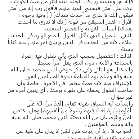
فإنه نهر وعدنيه ربي في الجنة آنيته أكثر من عدد الكواكب
ترده علي أمتي فيختلج العبد منهم فأقول رب إنه من أمتي
فيقول إنك لا تدري ما أحدث بعدك) ( ) وفيه وجوه :
الأول : القدر المتيقن من قوله (إنك لا تدري ما أحدث
بعدك) أسباب الغواية والتقصير المتعمد .
الثاني : شمول الذي يأكل الغلول بالمنع الوارد في الحديث
أعلاه ، لأنه من الحدث في الدين وإتيان أمر منهي عنه كتاباً
وسنة .
الثالث : التفصيل بحجب الذي يأتي بغلول فيه إضرار
بالجماعة والأمة ، دون الذي يغل أمراً بسيطاً .
والمختار هو الثاني وفي ذكر حوض النبي محمد صلى الله
عليه وآله وسلم يوم القيامة دعوة للمسلمين للفوز
بالإغتراف منه لأنه نعمة عظمى في الآخرة ، خاصة وأن
صاحب الغلول يحمله على ظهره يومئذ , أي يتبين أمره من
غير سؤال .
وابتدأت آية السياق بقوله تعالى [لَقَدْ مَنَّ اللَّهُ عَلَى
الْمُؤْمِنِينَ إِذْ بَعَثَ فِيهِمْ رَسُولاً مِنْ أَنْفُسِهِمْ] وهل يختص
المنّ والإحسان من الله ببعثة النبي محمد صلى الله عليه
وآله وسلم بالمؤمنين .
الجواب لا ، إذ أن إثبات شئ لشئ لا يدل على نفيه عن
غيره ، وتقدير الآية على وجوه :