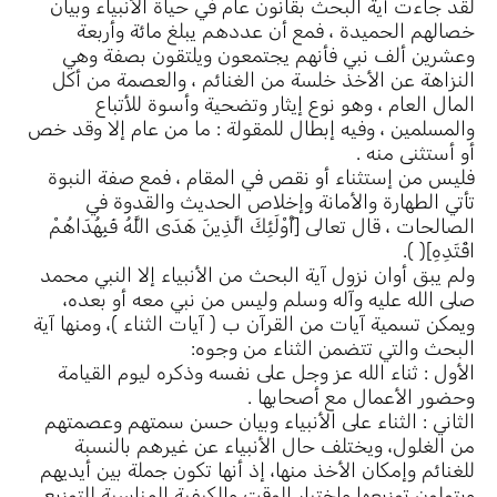
لقد جاءت آية البحث بقانون عام في حياة الأنبياء وبيان
خصالهم الحميدة ، فمع أن عددهم يبلغ مائة وأربعة
وعشرين ألف نبي فأنهم يجتمعون ويلتقون بصفة وهي
النزاهة عن الأخذ خلسة من الغنائم ، والعصمة من أكل
المال العام ، وهو نوع إيثار وتضحية وأسوة للأتباع
والمسلمين ، وفيه إبطال للمقولة : ما من عام إلا وقد خص
أو أستثنى منه .
فليس من إستثناء أو نقص في المقام ، فمع صفة النبوة
تأتي الطهارة والأمانة وإخلاص الحديث والقدوة في
الصالحات ، قال تعالى [أُوْلَئِكَ الَّذِينَ هَدَى اللَّهُ فَبِهُدَاهُمْ
اقْتَدِهِ]( ).
ولم يبق أوان نزول آية البحث من الأنبياء إلا النبي محمد
صلى الله عليه وآله وسلم وليس من نبي معه أو بعده،
ويمكن تسمية آيات من القرآن ب ( آيات الثناء )، ومنها آية
البحث والتي تتضمن الثناء من وجوه:
الأول : ثناء الله عز وجل على نفسه وذكره ليوم القيامة
وحضور الأعمال مع أصحابها .
الثاني : الثناء على الأنبياء وبيان حسن سمتهم وعصمتهم
من الغلول، ويختلف حال الأنبياء عن غيرهم بالنسبة
للغنائم وإمكان الأخذ منها، إذ أنها تكون جملة بين أيديهم
ويتولون توزيعها وإختيار الوقت والكيفية المناسبة للتوزيع.