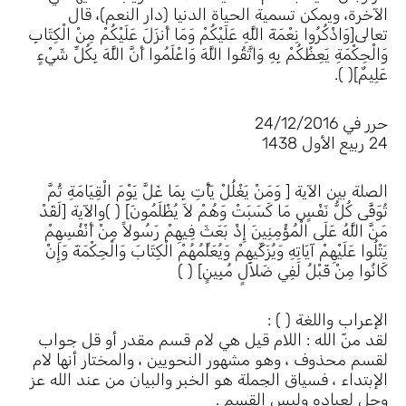
الآخرة، ويمكن تسمية الحياة الدنيا (دار النعم)، قال
تعالى[وَاذْكُرُوا نِعْمَةَ اللَّهِ عَلَيْكُمْ وَمَا أَنزَلَ عَلَيْكُمْ مِنْ الْكِتَابِ
وَالْحِكْمَةِ يَعِظُكُمْ بِهِ وَاتَّقُوا اللَّهَ وَاعْلَمُوا أَنَّ اللَّهَ بِكُلِّ شَيْءٍ
عَلِيمٌ]( ).
حرر في 24/12/2016
24 ربيع الأول 1438
الصلة بين الآية [ وَمَنْ يَغْلُلْ يَأْتِ بِمَا غَلَّ يَوْمَ الْقِيَامَةِ ثُمَّ
تُوَفَّى كُلُّ نَفْسٍ مَا كَسَبَتْ وَهُمْ لاَ يُظْلَمُونَ] ( )والآية [لَقَدْ
مَنَّ اللَّهُ عَلَى الْمُؤْمِنِينَ إِذْ بَعَثَ فِيهِمْ رَسُولاً مِنْ أَنْفُسِهِمْ
يَتْلُوا عَلَيْهِمْ آيَاتِهِ وَيُزَكِّيهِمْ وَيُعَلِّمُهُمْ الْكِتَابَ وَالْحِكْمَةَ وَإِنْ
كَانُوا مِنْ قَبْلُ لَفِي ضَلاَلٍ مُبِينٍ] ( )
الإعراب واللغة ( ) :
لقد منّ الله : اللام قيل هي لام قسم مقدر أو قل جواب
لقسم محذوف ، وهو مشهور النحويين ، والمختار أنها لام
الإبتداء ، فسياق الجملة هو الخبر والبيان من عند الله عز
وجل لعباده وليس القسم .