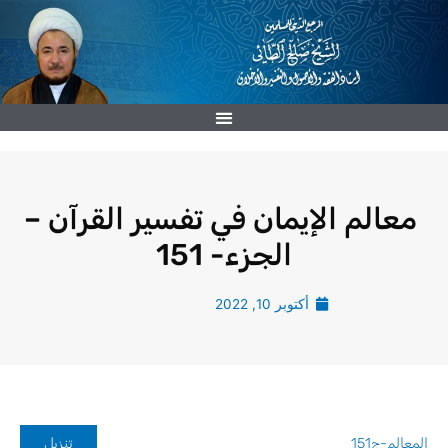
خطي
لى
لمحتوى
معالم الإيمان في تفسير القرآن –
الجزء- 151
أكتوبر 10, 2022
المعالم-ج151
تنزيل