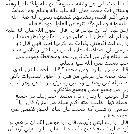
آية البحث التي هي وثيقة سماوية تشهد له وللأنبياء بالزهد،
وستأتي أمة محمد صلى الله عليه وآله وسلم يوم القيامة
وهي أكثر الأمم، ويتقدمهم شفيعهم رسول الله صلى الله
عليه وآله وسلم وقد تنزه عن الغلول ووطأة ثقله .
(عن عبد الله بن عباس قال : قال رسول الله صلى الله عليه
وسلم: لما أعطى الله تعالى موسى الألواح فنظر فيه قال :
يا رب لقد أكرمتني بكرامة لم تكرمها أحداً قبلي قال : يا
موسى إنّي اصطفيتك على الناس برسالاتي وبكلامي فخذ
ما آتيتك وكن من الشاكرين، بجد ومحافظة وموت على
حب محمد صلى الله عليه وسلم.
قال موسى : يا رب ومن محمد؟ قال : أحمد النبي الذي
أُثبت اسمه على عرشي من قبل أن أخلق السماوات بألفي
عام، إنّه نبيي وصفيي وحبيبي وخيرتي من خلقي وهو أحب
إلي من جميع خلقي وجميع ملائكتي.
قال موسى : يا رب إن كان محمد أحب إليك من جميع
خلقك فهل خلقت أمته أكرم عليك من أمتي؟ قال : يا
موسى إنّ فضل أُمة محمد على سائر الخلق كفضلي على
جميع خلقي.
قال : يا رب ليتني رأيتهم، قال : يا موسى إنّك لن تراهم، لو
أردت أن تسمع كلامهم أسمعتك، قال : يا رب فإني أُريد أن