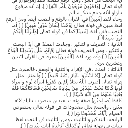
آية البحث من الجر , ومن الرفع للصفة لفظ [مُرْجَوْنَ] في
قوله تعالى [وَآخَرُونَ مُرْجَوْنَ لِأَمْرِ اللَّهِ] ( ), إذ أنه مرفوع
بالواو لأنه جمع مذكر سالم.
وجاء لفظ [مُبِينٌ] في القرآن بالرفع والنصب أيضاً ومن الرفع
لفظ مبين في قوله تعالى [وَهَذَا لِسَانٌ عَرَبِيٌّ مُبِينٌ] ( ) أما
النصب ففي لفظ [مُبِينًا]كما في قوله تعالى [وَأَنزَلْنَا إِلَيْكُمْ
نُورًا مُبِينًا]( ).
الثانية : التعريف والتنكير ، وجاءت الصفة في آية البحث
بالتنكير ، ومن التعريف قوله تعالى [فَإِنَّمَا عَلَى رَسُولِنَا الْبَلاَغُ
الْمُبِينُ] ( ) وقد ورد لفظ [الْمُبِينُ] معرفاً في القرآن اثنتين
وعشرين مرة .
الثالثة : العدد ، في الإفراد والتثنية والجمع ، فالمفرد مثل
قوله تعالى [َلاَ تَشْتَرُوا بِآيَاتِي ثَمَنًا قَلِيلاً] ( ) والمثنى مثل
قوله تعالى [ضَرَبَ اللَّهُ مَثَلاً لِلَّذِينَ كَفَرُوا امرأة نُوحٍ وَامرأة
لُوطٍ كَانَتَا تَحْتَ عَبْدَيْنِ مِنْ عِبَادِنَا صَالِحَيْنِ فَخَانَتَاهُمَا فَلَمْ
يُغْنِيَا عَنْهُمَا مِنْ اللَّهِ شَيْئًا] ( ) .
فلفظ [صَالِحَيْنِ] صفة ونعت لعبدين منصوب بالياء لأنه
مثنى , والجمع مثل معدودات في قوله تعالى بخصوص
الصيام [أَيَّامًا مَعْدُودَاتٍ] ( ).
الرابعة : التذكير والتأنيث ، ومن التأنيث في النعت لفظ
بينات في قوله تعالى [وَكَذَلِكَ أَنزَلْنَاهُ آيَاتٍ بَيِّنَاتٍ] ( ).