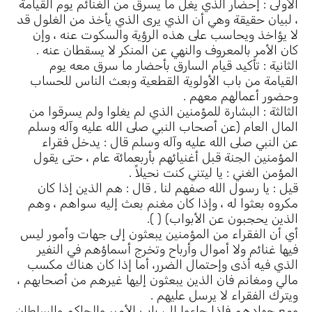
الأولى : إحضار الذي يغل ما يسرق من الغنائم يوم القيامة
، لبيان حقيقة وهي أن الذي يرى الذي يأخذ من الغلول قد
لا يؤاخذ ويحاسب على هذه الرؤية والسكوت عنه ، وإن
كان الأمر بالمعروف والنهي عن المنكر لا يسقطان عنه .
الثانية : تأكيد قيام السارق بأحضار ما سرق معه يوم
القيامة من باب الأولوية القطعية وبعث الناس للحساب
وحضور أعمالهم معهم .
الثالثة : البشارة للمؤمنين الذي لم يغلوا ولم يسرقوا من
المال العام (عن أصحاب النبي صلى الله عليه وآله وسلم
عن النبي صلى الله عليه وآله وسلم قال : يدخل فقراء
المؤمنين الجنة قبل أغنيائهم بأربعمائة عام ، حتى يقول
المؤمن الغني : يا ليتني كنت نحيلاً .
قيل : يا رسول الله صفهم لنا , قال : هم الذين إذا كان
مكروه بعثوا له ، وإذا كان مغنم بعث إليه سواهم ، وهم
الذين يحجبون عن الأبواب) ( ).
أي أن الفقراء من المؤمنين يبعثون إلى جهات وأمور ليس
فيها غنائم ولا أموال وأرباح وتخرج أسماؤهم في النفير
الذي فيه أذى وإحتمال الضرر، أما إذا كان هناك مكسب
مالي ومغانم فان الذين يبعثون إليها غيرهم من أصحابهم ،
ويترك الفقراء لا يرسل عليهم .
ومع جهادهم فاذا جاءوا إلى باب الأمير والحاكم والسلطان