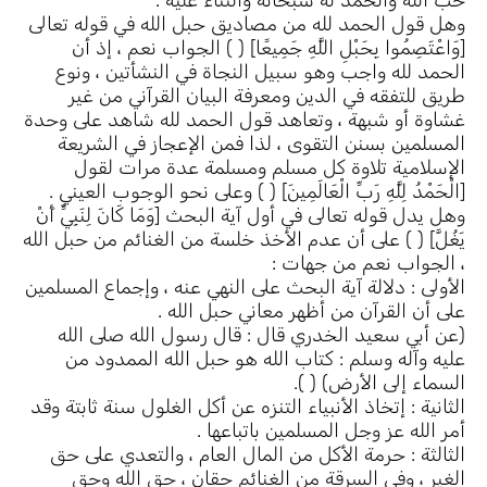
حب الله والحمد له سبحانه والثناء عليه .
وهل قول الحمد لله من مصاديق حبل الله في قوله تعالى
[وَاعْتَصِمُوا بِحَبْلِ اللَّهِ جَمِيعًا] ( ) الجواب نعم ، إذ أن
الحمد لله واجب وهو سبيل النجاة في النشأتين ، ونوع
طريق للتفقه في الدين ومعرفة البيان القرآني من غير
غشاوة أو شبهة ، وتعاهد قول الحمد لله شاهد على وحدة
المسلمين بسنن التقوى ، لذا فمن الإعجاز في الشريعة
الإسلامية تلاوة كل مسلم ومسلمة عدة مرات لقول
[الْحَمْدُ لِلَّهِ رَبِّ الْعَالَمِينَ] ( ) وعلى نحو الوجوب العيني .
وهل يدل قوله تعالى في أول آية البحث [وَمَا كَانَ لِنَبِيٍّ أَنْ
يَغُلَّ] ( ) على أن عدم الأخذ خلسة من الغنائم من حبل الله
، الجواب نعم من جهات :
الأولى : دلالة آية البحث على النهي عنه ، وإجماع المسلمين
على أن القرآن من أظهر معاني حبل الله .
(عن أبي سعيد الخدري قال : قال رسول الله صلى الله
عليه وآله وسلم : كتاب الله هو حبل الله الممدود من
السماء إلى الأرض) ( ).
الثانية : إتخاذ الأنبياء التنزه عن أكل الغلول سنة ثابتة وقد
أمر الله عز وجل المسلمين باتباعها .
الثالثة : حرمة الأكل من المال العام ، والتعدي على حق
الغير ، وفي السرقة من الغنائم حقان ، حق الله وحق