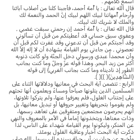
أسمع كلامهم .
قال الله تعالى : يا أُمة أحمد، فأجبنا كلنا من أصلاب آبائنا
وأرحام أُمهاتنا لبيك اللهم لبيك إنّ الحمد والنعمة لك
والملك لا شريك لك لبيك.
قال الله تعالى : يا أُمة أحمد إن رحمتي سبقت غضبي ,
وعفوي سبق حسابي قد أعطيتكم من قبل أن تسألوني
وقد أجبتكم من قبل أن تدعوني وقد غفرت لكم قبل أن
تعصوني , من جاءني يوم القيامة بشهادة أن لا إله إلاّ الله
وأن محمداً عبدي ورسولي دخل الجنّة ولو كانت ذنوبه
أكثر من زبد البحر. وهذا قوله عزّ وجلّ وما كنت بجانب
الطور إذ ناديناه وما كنت بجانب الغربي} إلى قوله
{الشَّاهِدِينَ}( ))( ).
الرابع : تتضمن آية البحث في معانيها ودلالاتها الثناء على
المسلمين الذين يتلونها صباحاً ومساءً ويعلمون أنها تحثهم
على إجتناب الغلول، فلم يعزفوا عنها، ولم يتركوا تلاوتها،
ولم يقوموا بتحريفها وتغيير حروفها أو تبديل معانيها، بل
أنهم يحرصون مجتمعين ومتفرقين على تعاهد رسمها،
وذات معناها، ويتخذونها إماماً في الأمر بالمعروف والنهي
عن المنكر، وليكونوا يوم القيامة شهداء على الناس، لذا
ذكرت آية البحث أخبار وعاقبة الغلول يومئذ.
وأخرج عن حبان بن أبي جبلة يسنده إلى رسول الله صلى