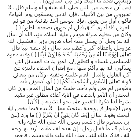
وَبِكَلاَمِي فَخُذْ مَا آتَيْتُكَ وَكُنْ مِنْ الشَّاكِرِينَ] ( ) .
(عن أبي سعيد عن النبي صلى الله عليه وآله وسلم قال : لا
تخيروني من بين الأنبياء ، فإن الناس يصعقون يوم القيامة
فأكون أول من يفيق ، فإذا موسى آخذ بقائمة من قوائم
العرش فلا أدري أفاق قبلي أم جوِزيَ بصعقة الطور) ( ).
وكان من عظيم منزلة موسى عليه السلام عند الله أن سأل
الله عز وجل أن يجعل معه أخاه هارون وزيراً ، فتفضل الله
عز وجل وأعطاه أكبر وأعظم مما سأل ، إذ جعله نبياً قال
تعالى [وَوَهَبْنَا لَهُ مِنْ رَحْمَتِنَا أَخَاهُ هَارُونَ نَبِيًّا] ( ) وفيه دعوة
للمسلمين للدعاء والتطلع إلى الفوز بذات المسائل التي
يسألون الله بها وأكثر منها ، مع إقتران الدعاء بالتنزه عن
أكل الغلول والمال العام خلسة وخفية ، وكأن من معاني
قوله تعالى [ادْعُونِي أَسْتَجِبْ لَكُمْ] ( ) أي أدعوني بأيد
ونفوس لم تغل ولم تأخذ خلسة من المال العام ، وإن كان
المختار أن الأمر بالدعاء في الآية أعلاه مطلق غير مقيد
بشرط لذا ذكرنا التقدير على نحو التشبيه بـ (كأن) .
ومن الإعجاز في وحدة سنخية عمل الأنبياء فيما يخص آية
البحث وقوله تعالى [وَمَا كَانَ لِنَبِيٍّ أَنْ يَغُلَّ] ( ) ما ورد (عن
ابن مسعود قال : قسم رسول الله صلى الله عليه وآله
وسلم قسماً فقال رجل : إن هذه لقسمة ما أريد بها وجه
الله ، فذكر ذلك للنبي صلى الله عليه وآله وسلم ، فاحمر