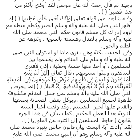
وجهه ثم قال رحمة الله على موسى لقد أوذي بأكثر من
هذا فصبر) ( ) .
وفيه شاهد على قوله تعالى [وَإِنَّكَ لَعَلى خُلُقٍ عَظِيمٍ] ( ) إذ
أظهر النبي صلى الله عليه وآله وسلم الصبر وكظم غيظه مع
لزوم إدراك كل مسلم قانون حكم النبي محمد صلى الله
عليه وآله وسلم بالعدل وقسمته بالسوية , وتنزهه عن
الظلم والجور .
وفي الحديث نكتة وهي : ترى ماذا لو استولى النبي صلى
الله عليه وآله وسلم على الغنائم ولم يقسمها بين
المسلمين ، أو أخذ منها خلسة وخفية ، إذن لأفترى
المنافقون ولبثّوا سمومهم ، قال تعالى [لَئِنْ لَمْ يَنْتَهِ
الْمُنَافِقُونَ وَالَّذِينَ فِي قُلُوبِهِمْ مَرَضٌ وَالْمُرْجِفُونَ فِي الْمَدِينَةِ
لَنُغْرِيَنَّكَ بِهِمْ ثُمَّ لاَ يُجَاوِرُونَكَ فِيهَا إِلاَّ قَلِيلاً] ( ) إنما يحرص
النبي صلى الله عليه وآله وسلم على جعل الغنائم مكشوفة
ظاهرة لجميع المسلمين ، ويوكل بعض الصحابة بجمعها
والقيام عليها لحين التقسيم , وقد وثقت أخبار السنة
النبوية هذا العمل الحكيم , كما سيأتي في هذا الجزء
بقانون ( حاجة المسلمين إلى التنزه عن الغلول) ( ) .
لقد أرادت آية البحث بيان قانون خاص بنبوة محمد صلى
الله عليه وآله وسلم وهو أن النبي محمداً صلى الله عليه