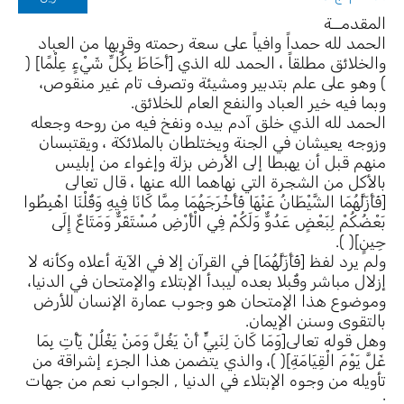
المقدمــة
الحمد لله حمداً وافياً على سعة رحمته وقربها من العباد
والخلائق مطلقاً ، الحمد لله الذي [أَحَاطَ بِكُلِّ شَيْءٍ عِلْمًا] (
) وهو على علم بتدبير ومشيئة وتصرف تام غير منقوص،
وبما فيه خير العباد والنفع العام للخلائق.
الحمد لله الذي خلق آدم بيده ونفخ فيه من روحه وجعله
وزوجه يعيشان في الجنة ويختلطان بالملائكة ، ويقتبسان
منهم قبل أن يهبطا إلى الأرض بزلة وإغواء من إبليس
بالأكل من الشجرة التي نهاهما الله عنها ، قال تعالى
[فَأَزَلَّهُمَا الشَّيْطَانُ عَنْهَا فَأَخْرَجَهُمَا مِمَّا كَانَا فِيهِ وَقُلْنَا اهْبِطُوا
بَعْضُكُمْ لِبَعْضٍ عَدُوٌّ وَلَكُمْ فِي الْأَرْضِ مُسْتَقَرٌّ وَمَتَاعٌ إِلَى
حِينٍ]( ).
ولم يرد لفظ [فَأَزَلَّهُمَا] في القرآن إلا في الآية أعلاه وكأنه لا
إزلال مباشر وقُبلا بعده ليبدأ الإبتلاء والإمتحان في الدنيا،
وموضوع هذا الإمتحان هو وجوب عمارة الإنسان للأرض
بالتقوى وسنن الإيمان.
وهل قوله تعالى[وَمَا كَانَ لِنَبِيٍّ أَنْ يَغُلَّ وَمَنْ يَغْلُلْ يَأْتِ بِمَا
غَلَّ يَوْمَ الْقِيَامَةِ]( )، والذي يتضمن هذا الجزء إشراقة من
تأويله من وجوه الإبتلاء في الدنيا , الجواب نعم من جهات
: