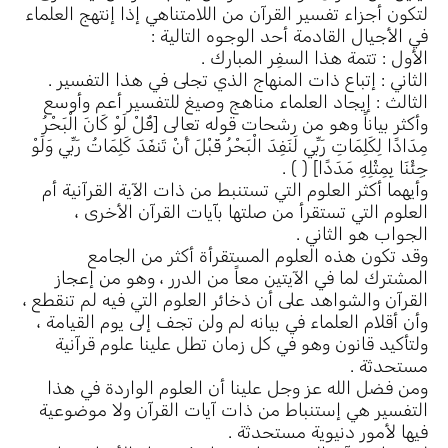
لتكون أجزاء تفسير القرآن من اللامتناهي إذا إنتهج العلماء
في الأجيال القادمة أحد الوجوه التالية :
الأول : تتمة هذا السفِر المبارك .
الثاني : إتباع ذات المنهاج الذي تجلى في هذا التفسير .
الثالث : إيجاد العلماء مناهج وصيغ للتفسير أعم وأوسع
وأكثر بياناً وهو من رشحات قوله تعالى [قُلْ لَوْ كَانَ الْبَحْرُ
مِدَادًا لِكَلِمَاتِ رَبِّي لَنَفِدَ الْبَحْرُ قَبْلَ أَنْ تَنفَدَ كَلِمَاتُ رَبِّي وَلَوْ
جِئْنَا بِمِثْلِهِ مَدَدًا] ( ) .
وأيهما أكثر العلوم التي تستنبط من ذات الآية القرآنية أم
العلوم التي تستقرأ من صلتها بآيات القرآن الأخرى ،
الجواب هو الثاني .
وقد تكون هذه العلوم المستقرأة أكثر من الجامع
المشترك لما في الآيتين معاً من الدرر ، وهو من إعجاز
القرآن والشواهد على أن ذخائر العلوم التي فيه لم تنقطع ،
وأن أقلام العلماء في بيانه لم ولن تجف إلى يوم القيامة ،
ولتأكيد قانون وهو في كل زمان تطل علينا علوم قرآنية
مستحدثة .
ومن فضل الله عز وجل علينا أن العلوم الواردة في هذا
التفسير هي إستنباط من ذات آيات القرآن ولا موضوعية
فيها لأمور دنيوية مستحدثة .