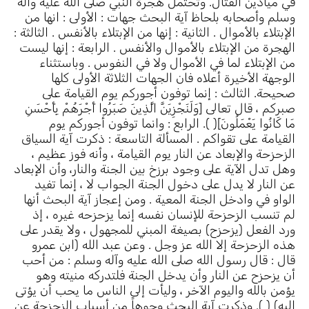
رة النبي صلى الله عليه وآله وسلم وأصحابه بلحاظ آية البحث جهات : الأولى : انها من الإبتلاء بالأموال . الثانية : إنها من الإبتلاء بالأنفس . الثالثة : الهجرة من الإبتلاء بالأموال والأنفس . الرابعة : إنها ليست من الإبتلاء لما في الأموال ولا في النفوس . وباستثناء الوجهة الأخيرة أعلاه فان الجهات الثلاثة الأولى كلها صحيحة. الثالث : إنما توفون أجوركم يوم القيامة على صبركم ، قال تعالى [وَلَنَجْزِيَنَّ الَّذِينَ صَبَرُوا أَجْرَهُمْ بِأَحْسَنِ مَا كَانُوا يَعْمَلُونَ]( ). الرابع : وانما توفون أجوركم يوم القيامة على تقواكم . المسألة التاسعة : ذكرت آية السياق الزحزحة والإبعاد عن النار يوم القيامة ، وأنه فوز عظيم ، وهل تدل الآية على وجود برزخ بين الجنة والنار، وأن الإبعاد عن النار لا يدل على دخول الجنة الجواب لا ، إنما تفيد الواو في وادخل الجنة المعية . ومن إعجاز آية البحث أنها لم تنسب الزحزحة للإنسان نفسه إنما يزحزحه غيره ، إذ ورد الفعل (يزحزح) بصيغة المبني للمجهول ، ولا يقدر على هذه الزحزحة إلا الله عز وجل . وعن عبد الله (ابن عمرو قال : قال رسول الله صلى الله عليه وآله وسلم : من أحب أن يزحزح عن النار وأن يدخل الجنة فلتدركه منيته وهو يؤمن بالله واليوم الآخر ، وليأت إلى الناس ما يحب أن يؤتى إليه) ( ). وذكرت آية البحث وجوهاً من أسباب الزحزحة عن النار وهي : الأول : تعطيل الأعمال والهجرة ، وترك أسباب الرزق المعتادة ، ومحاصرة المشركين للمسلمين . الثاني : بذل وإنفاق المسلمين في سبيل الله ، ليكون من معاني الجمع بين الآيتين : فمن انفق المال في سبيل الله فقد زحزح عن النار ، قال تعالى [الَّذِينَ يُنفِقُونَ أَمْوَالَهُمْ فِي سَبِيلِ اللَّهِ ثُمَّ لاَ يُتْبِعُونَ مَا أَنفَقُوا مَنًّا وَلاَ أَذًى لَهُمْ أَجْرُهُمْ عِنْدَ رَبِّهِمْ وَلاَ خَوْفٌ عَلَيْهِمْ وَلاَ هُمْ يَحْزَنُونَ]( ). الثالث : إتخاذ المسلمين الصبر جلباباً ومنهاجاً وسجية ، وليس من حصر لضروب الصبر في المقام ومنه : أولاً : الصبر على البلاء والإمتحان بالمال . ثانياً : الصبر في طاعة الله وأداء الفرائض العبادية ، ومنه قوله تعالى [وَاسْتَعِينُوا بِالصَّبْرِ وَالصَّلاَةِ وَإِنَّهَا لَكَبِيرَةٌ إِلاَّ عَلَى الْخَاشِعِينَ]( )، وعن الإمام جعفر الصادق عليه السلام في الآية أعلاه قال : الصبر هو الصوم( ). ومن معاني الآية أعلاه عطف الخاص على العام فذات الصلاة صبر . ومن الإعجاز في الصلاة وصبغة الصبر فيها أنها تدفع عن الإنسان وجوهاً من البلاء وتخفف عنه ضروباً من الصبر . ثالثاً : الصبر على المصائب في الدنيا ، قال تعالى [الَّذِينَ إِذَا أَصَابَتْهُمْ مُصِيبَةٌ قَالُوا إِنَّا لِلَّهِ وَإِنَّا إِلَيْهِ رَاجِعُونَ]( ). رابعاً : الصبر عن المحارم وما نهى الله عز وجل عنه ، فقد تقترب المعصية والفاحشة من الإنسان ، وتزول عنها الموانع ، وتنهى عن مقدماتها ، ولا يبقى إلا الصبر والتقوى والخشية من الله عز وجل ، وهو أعم وأعظم زاجر، ليكون من معاني [وَاللَّهُ مَعَ الصَّابِرِينَ]( )، بخصوص هذا الوجه مجئ المدد من عند الله لصرف الفاحشة ، ولطرو موانع حسية دونها . وهل يختص الأمر بالصبر في ذات موضوع الفاحشة أم هو أعم . الجواب هو الثاني فمثلاً أداء فريضة صلاة الفجر يدفع عن الإنسان الفاحشة سواء القريبة أو البعيدة ، والظاهرة أو الخفية والتي يعلم بها أو أنها تنكشف له يوم القيامة ، وهو من مصاديق قوله تعالى [إِنَّ الصَّلاَةَ تَنْهَى عَنْ الْفَحْشَاءِ وَالْمُنْكَرِ]( )، لتأكيد قانون وهو من معاني النهي في المقام صرف الفحشاء ، وإبعاد المنكر والمعصية عن الإنسان . ويدل عليه قوله تعالى في يوسف عليه السلام [وَلَقَدْ هَمَّتْ بِهِ وَهَمَّ بِهَا لَوْلاَ أَنْ رَأَى بُرْهَانَ رَبِّهِ كَذَلِكَ لِنَصْرِفَ عَنْهُ السُّوءَ وَالْفَحْشَاءَ إِنَّهُ مِنْ عِبَادِنَا الْمُخْلَصِينَ]( ). ولقد توارث الأنبياء الصلاة وتعاهدوها ، وتركوها إرثاً عقائدياً وزينة لأبنائهم ، قال تعالى [وَوَصَّى بِهَا إِبْرَاهِيمُ بَنِيهِ وَيَعْقُوبُ يَابَنِيَّ إِنَّ اللَّهَ اصْطَفَى لَكُمْ الدِّينَ فَلاَ تَمُوتُنَّ إِلاَّ وَأَنْتُمْ مُسْلِمُونَ]( ). المسألة العاشرة : لقد أختتمت آية السياق بقانون من الإرادة التكوينية [وَمَا الْحَيَاةُ الدُّنْيَا إِلاَّ مَتَاعُ الْغُرُورِ] ( ) للإخبار عن قانون يصاحب حياة الناس في الأرض من أيام أبينا آدم إلى يوم القيامة ، وهو إتصاف الدنيا بصبغة الغرور. ومن مصاديق عله هذا القانون بخصوص آية البحث وجوه : الأول : طرو الموت على كل إنسان ، إذ ابتدأت آية البحث بقوله تعالى [كُلُّ نَفْسٍ ذَائِقَةُ الْمَوْتِ] ( ) والتي تدل على أن الموت أمر وجودي ، وكما يأتي بصيغة الفاعل كما في قوله تعالى [حَتَّى إِذَا حَضَرَ أَحَدَهُمْ الْمَوْتُ] ( ) فأنه يأتي بصيغة المفعول ، والمتأثر والذي يقع عليه فعل الفاعل ، وهو من معاني آية السياق [ذَائِقَةُ الْمَوْتِ] وإن كان يعرب في الصناعة النحوية (مضاف إليه ) ( ) فالموت يُذاق ، وله مذاق . وتدل آيات القرآن والسنة النبوية ، والوجدان والشواهد على أن مذاق الموت مرّ ، وكذا شدائده وسكراته ، وفي التنزيل [وَجَاءَتْ سَكْرَةُ الْمَوْتِ بِالْحَقِّ ذَلِكَ مَا كُنْتَ مِنْهُ تَحِيدُ]( ). وهل يدخل القتل في الآية ، الجواب نعم ، إذ أن النسبة بين الموت والقتل هي العموم والخصوص المطلق . الثاني : قصر عمر الإنسان في الحياة الدنيا ، وسرعة ذهاب اللذة ، إذ أنها حسية ، سواء كانت في المأكل أو اللبس أو المسكن أو الجاه والشأن ، ومن معاني الغرور الذي لا بقاء له . الثالث : نيل الأجر على الإيمان وعمل الصالحات في الآخرة ، ومواطن الحساب والجزاء . الرابع : من إعجاز الآية نسبة العموم والخصوص بين الإخبار عن الموت وبين الأجر والثواب ، ومجئ أول الآية بصيغة الجملة الخبرية ، ثم انتقلت إلى لغة الخطاب ، وكأنه من الإلتفات في الإصطلاح البلاغي فلم تقل الآية : كل نفس ذائقة الموت ، وإنما يوفى الناس أجورهم يوم القيامة ، إنما خصت الآية الذين آمنوا من جهات : الأولى : دلالة نظم وسياق الآيات ، إذ ورد نداء التشريف [يَاأَيُّهَا الَّذِينَ آمَنُوا لاَ تَكُونُوا كَالَّذِينَ كَفَرُوا وَقَالُوا لِإِخْوَانِهِمْ إِذَا ضَرَبُوا فِي الأَرْضِ أَوْ كَانُوا غُزًّى لَوْ كَانُوا عِنْدَنَا مَا مَاتُوا وَمَا قُتِلُوا لِيَجْعَلَ اللَّهُ ذَلِكَ حَسْرَةً فِي قُلُوبِهِمْ وَاللَّهُ يُحْيِ وَيُمِيتُ وَاللَّهُ بِمَا تَعْمَلُونَ بَصِيرٌ] ( ). الثانية : مجئ الآية قبل السابقة خطاباً للنبي محمد صلى الله عليه وآله وسلم وتتضمن الإخبار عن تكذيب طائفة من الناس برسالة النبي محمد صلى الله عليه وآله وسلم بقوله تعالى [فَإِنْ كَذَّبُوكَ فَقَدْ كُذِّبَ رُسُلٌ مِنْ قَبْلِكَ جَاءُوا بِالْبَيِّنَاتِ وَالزُّبُرِ وَالْكِتَابِ الْمُنِيرِ] ( ) لبيان أن الجحود بالتوحيد وإنكار الرسالة برزخ دون القول بالأجور يوم القيامة . الثالثة : دلالة آيات الأجر المتعددة في القرآن ، منها قوله تعالى [إِنَّا لاَ نُضِيعُ أَجْرَ مَنْ أَحْسَنَ عَمَلاً] ( )وقال تعالى [إِنَّا لاَ نُضِيعُ أَجْرَ الْمُصْلِحِينَ] ( ) وقوله تعالى [وَلَنَجْزِيَنَّ الَّذِينَ صَبَرُوا أَجْرَهُمْ بِأَحْسَنِ مَا كَانُوا يَعْمَلُونَ] ( ) ويستلزم الإبتلاء بالأموال والأنفس الصبر في جنب الله ، وفي التنزيل [أَنْ تَقُولَ نَفْسٌ يَاحَسْرَتَا عَلَى مَا فَرَّطْتُ فِي جَنْبِ اللَّهِ وَإِنْ كُنْتُ لَمِنْ السَّاخِرِينَ] ( ). الرابعة : ابتداء آية البحث بالخطاب إلى المسلمين ليكون معطوفاً في معناه على صيغة الخطاب في الآية السابقة ، إنما توفون أجوركم . المسألة الحادية عشرة : أختتمت آية السياق بالإخبار عن كون الدنيا دار الغرور والزوال لتكون مواساة للمسلمين والمسلمات في ملاقاتهم الإبتلاء ، وتلقيهم الخسارة في المال ،وإنفاقهم في سبيل الله بلحاظ أن قوله تعالى [لَتُبْلَوُنَّ فِي أَمْوَالِكُمْ] ( ) لبيان الإعجاز في لفظ [لَتُبْلَوُنَّ]. قال تعالى [وَنَبْلُوكُمْ بِالشَّرِّ وَالْخَيْرِ فِتْنَةً وَإِلَيْنَا تُرْجَعُونَ] ( ). من الإعجاز في آية السياق أنها لم تبين أن إستيفاء المؤمنين أجورهم يوم القيامة سبب وعلة تامة للزحزحة عن النار ، إنما ذكرت هذه الزحزحة بقانون مستقل بعد الأجور ، لبيان أنها قد تدخل الإنسان الجنة ، وأن الأجور توضع بميزان ، قال تعالى [وَنَضَعُ الْمَوَازِينَ الْقِسْطَ لِيَوْمِ الْقِيَامَةِ فَلاَ تُظْلَمُ نَفْسٌ شَيْئًا وَإِنْ كَانَ مِثْقَالَ حَبَّةٍ مِنْ خَرْدَلٍ أَتَيْنَا بِهَا وَكَفَى بِنَا حَاسِبِينَ]( ). ويحتمل ميزان الآخرة وجوهاً : الأول : إنه ميزان عدل . الثاني : إنه ميزان رحمة . الثالث : إنه ميزان رحمة للمؤمنين ، وميزان عدل للذين كفروا . الرابع : إنه ميزان عدل ورحمة للناس جميعاً . والمختار هو الأخير . قال تعالى [فَأَمَّا مَنْ ثَقُلَتْ مَوَازِينُهُ * فَهُوَ فِي عِيشَةٍ رَاضِيَةٍ * وَأَمَّا مَنْ خَفَّتْ مَوَازِينُهُ * فَأُمُّهُ هَاوِيَةٌ] ( ) لإفادة المجازاة يوم القيامة ، وأختلف في ميزان الآخرة على قولين : الأول : الميزان أمر حقيقي وحسي وله لسان وكفتان ، وهو مشهور علماء الإسلام ، وهو المختار ، ويدل عليه ظاهر الآيات ، ولإقامة الحجة على الناس يوم القيامة ، وفي التنزيل [فَلِلَّهِ الْحُجَّةُ الْبَالِغَةُ] ( ) فصحيح أن الأعمال ليست أجساماً وأشياء محسوسة ولكنها تصير بسنخية تصلح للثقل والترجيح . الثاني : المراد من الميزان أمر معنوي . وهل هو ميزان واحد أم موازين متعددة وكثيرة ، المختار الثاني ، قال تعالى [وَنَضَعُ الْمَوَازِينَ الْقِسْطَ لِيَوْمِ الْقِيَامَةِ] ( ). ومع أن الأعمال أعراض ليس لها وزن إلا أنها توزن بكيفية تتصف بالدقة بعظيم قدرة الله عز وجل ، وقيل توزن صحائف الأعمال وهو بعيد. وبلحاظ الميزان يكون تقدير آية البحث : لتبلون في أموالكم وأنفسكم،لتثقل موازينكم ، وتترجح كفة الحسنات ، وهو الذي تدل علية آية السياق بأن استيفاء أجور المؤمنين يوم القيامة ، وفيه شاهد بأن الأجور توضع في الميزان . وليس ذات الأعمال لإرادة مضاعفة الأجور بالنسبة للعمل ، قال تعالى [مَنْ جَاءَ بِالْحَسَنَةِ فَلَهُ عَشْرُ أَمْثَالِهَا] ( ). المسألة الثانية عشرة : لقد أخبرت آية البحث عن نيل المؤمنين الأجر والثواب يوم القيامة ، على ما لاقوه في الحياة الدنيا ، وعلى صبرهم واجتهادهم في طاعة الله عز وجل ، وأخبرت آية البحث عن تلقيهم الأذى من المشركين ، ومن طائفة من أهل الكتاب ، فهل في تلقي هذا الأذى ثواب لهم ، الجواب نعم . وقد وصفت آية البحث هذا الأذى بكونه [كثيراً] لتصاحبه البشارة بالثواب العظيم ، وهذه المصاحبة مواساة للمؤمنين ، وتخفيف عن شدة الأذى ، وكأن الجمع بين آية البحث وآية السياق يفيد مسألة وهي كلما كان الأذى كثيراً إزداد الأجر والثواب أضعافاً . لذا أختتمت آية البحث بالحضّ على الصبر والتقوى ، وفيه شاهد على أن القرآن يدعو إلى السلم ومقابلة الأذى الكثير بالصبر ، وعدم الرد بمثله أو بأذى أقل من عنده . وفيه يجتمع الصبر والتقوى في موضوع واحد مثل الصيام وأداء الصلاة، وفي التنزيل [وَقُلْ لِعِبَادِي يَقُولُوا الَّتِي هِيَ أَحْسَنُ] ( ). (عن أبي ذر قال : قلت : يا نبي الله ، أي العمل أفضل ؟ قال : الإيمان بالله والجهاد في سبيله . قال : قلت : أي الرقاب أفضل يا نبي الله ؟ قال : أنفسها عند أهلها وأكثرها ثمنا . قال : قلت : أرأيت إن لم أفعل . قال : تعين ضعيفا أو تصنع لأخرق( ). قال : قلت : أرأيت إن ضعفت . قال : تكف شرك عن الناس ، فإنه صدقة منك على نفسك) ( ). المسألة الثالثة عشرة :لقد ذكرت آية السياق الفوز بقوله تعالى [فَمَنْ زُحْزِحَ عَنْ النَّارِ وَأُدْخِلَ الْجَنَّةَ فَقَدْ فَازَ] ( ) وهل هذا الفوز في الآخرة ، وهو ظاهر الآية القرآنية ، ولعدم القول بالاستصحاب القهقري ، أم أنه شامل للحياة الدنيا ، أي يحتمل تقدير الآية وجوهاً : الأول : فقد فاز في الدنيا . الثاني : فقد فاز في الآخرة . الثالث : فقد فاز في الدنيا والآخرة . والمختار هو الأول ،وجاءت الآية للبشارة ، ولينعم المؤمنون وهم في الدنيا بالبشارة بالفوز بالجنة ، فم