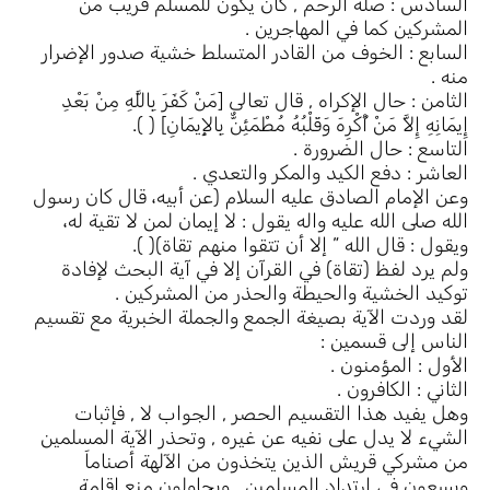
السادس : صلة الرحم , كأن يكون للمسلم قريب من
المشركين كما في المهاجرين .
السابع : الخوف من القادر المتسلط خشية صدور الإضرار
منه .
الثامن : حال الإكراه , قال تعالى [مَنْ كَفَرَ بِاللَّهِ مِنْ بَعْدِ
إِيمَانِهِ إِلاَّ مَنْ أُكْرِهَ وَقَلْبُهُ مُطْمَئِنٌّ بِالإِيمَانِ] ( ).
التاسع : حال الضرورة .
العاشر : دفع الكيد والمكر والتعدي .
وعن الإمام الصادق عليه السلام (عن أبيه، قال كان رسول
الله صلى الله عليه واله يقول : لا إيمان لمن لا تقية له،
ويقول : قال الله ” إلا أن تتقوا منهم تقاة)( ).
ولم يرد لفظ (تقاة) في القرآن إلا في آية البحث لإفادة
توكيد الخشية والحيطة والحذر من المشركين .
لقد وردت الآية بصيغة الجمع والجملة الخبرية مع تقسيم
الناس إلى قسمين :
الأول : المؤمنون .
الثاني : الكافرون .
وهل يفيد هذا التقسيم الحصر , الجواب لا , فإثبات
الشيء لا يدل على نفيه عن غيره , وتحذر الآية المسلمين
من مشركي قريش الذين يتخذون من الآلهة أصناماَ
ويسعون في إرتداد المسلمين , ويحاولون منع إقامة