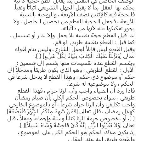
الوصف الحاصل في النفس يما يقابل الظن حجية ذاتية
يحكم بها العقل بما لا يقبل الجهل التشريعي اثباتاً ونفياً.
فالحجة فيه كالإثنين نصف الأربعة ، والزوجية بالنسبة
للأربعة ، فجعل الحجية للقطع من تحصيل الحاصل ، ولا
يجوز تفكيكها عنه لأنها من ذاتياته.
لذا قيل القطع حجة بنفسه بلا جعل وإلا لدار أو تسلسل ،
كما قيل : القطع بنفسه طريق الواقع .
وقيل القطع ليس قابلاً لجعل الشارع ، وليس بتام لقوله
تعالى [وَنَزَّلْنَا عَلَيْكَ الْكِتَابَ تِبْيَانًا لِكُلِّ شَيْءٍ] ( ).
ويقسم القطع عدة تقسيمات منها يقسم إلى قسمين :
الأول : القطع الطريقي : وهو الذي يكون طريقاً ومدخلاً إلى
حكم أو موضوع ذي حكم ، وهذا القطع لا يدخل شرعاً في
الحكم ، ولا موضوعية له شرعاً.
فاذا ورد أن الصيام واجب وأن الزنا حرام ، فهذا القطع
طريقي ، سواء بخصوص الحكم الكلي بأن صيام رمضان
واجب تكليفي وأن الزنا حرام شرعاً ، أو بالموضوع الخارجي
كهلال رمضان ، قال تعالى [فَمَنْ شَهِدَ مِنْكُمْ الشَّهْرَ فَلْيَصُمْهُ]
( )، أو بخصوص حرمة الزنا كتاباً وسنة وإجماعاً وعقلاً ، قال
تعالى [وَلاَ تَقْرَبُوا الزِّنَى إِنَّهُ كَانَ فَاحِشَةً وَسَاءَ سَبِيلاً]( ).
إذ يكون ملاك الحكم هو الحكم الكلي على الموضوع ،
والقطع طريق إليه عند العقل .