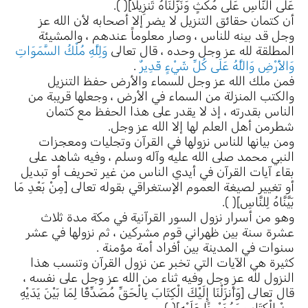
عَلَى النَّاسِ عَلَى مُكْثٍ وَنَزَّلْنَاهُ تَنزِيلاً]( ).
أن كتمان حقائق التنزيل لا يضر إلا أصحابه لأن الله عز
وجل قد بينه للناس ، وصار معلوماً عندهم ، والمشيئة
المطلقة لله عز وجل وحده ، قال تعالى
وَلِلَّهِ مُلْكُ السَّمَوَاتِ
وَالأَرْضِ وَاللَّهُ عَلَى كُلِّ شَيْءٍ قَدِيرٌ
.
فمن ملك الله عز وجل للسماء والأرض حفظ التنزيل
والكتب المنزلة من السماء في الأرض ، وجعلها قريبة من
الناس بقدرته ، إذ لا يقدر على هذا الحفظ مع كتمان
شطرمن أهل العلم لها إلا الله عز وجل.
ومن بيانها للناس نزولها في القرآن وتجليات ومعجزات
النبي محمد صلى الله عليه وآله وسلم ، وفيه شاهد على
بقاء آيات القرآن في أيدي الناس من غير تحريف أو تبديل
أو تغيير لصيغة العموم الإستغراقي بقوله تعالى [مِنْ بَعْدِ مَا
بَيَّنَّاهُ لِلنَّاسِ]( ).
وهو من أسرار نزول السور القرآنية في مكة مدة ثلاث
عشرة سنة بين ظهراني قوم مشركين ، ثم نزولها في عشر
سنوات في المدينة بين أفراد أمة مؤمنة .
كثيرة هي الآيات التي تخبر عن نزول القرآن وتنسب هذا
النزول لله عز وجل وفيه ثناء من الله عز وجل على نفسه ،
قال تعالى [وَأَنزَلْنَا إِلَيْكَ الْكِتَابَ بِالْحَقِّ مُصَدِّقًا لِمَا بَيْنَ يَدَيْهِ
مِنْ الْكِتَابِ وَمُهَيْمِنًا عَلَيْهِ]( ).