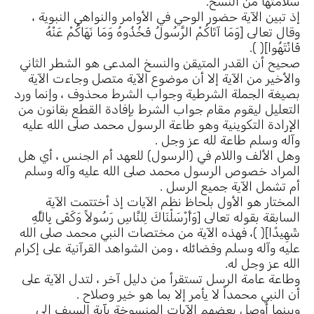
سلامتها من النسخ.
إذ تبين الآية حضور الوحي في الأوامر والنواهي النبوية ،
وقال تعالى [وَمَا آتَاكُمْ الرَّسُولُ فَخُذُوهُ وَمَا نَهَاكُمْ عَنْهُ
فَانْتَهُوا]( ).
صحيح أن القدر المتيقن والنسخ المدعى هو الشطر الثاني
والأخير من الآية إلا أن موضوع الآية متصل وجاءت الآية
بصيغة الجملة الشرطية وجواب الشرط محذوف ، وإنما ورد
التعليل ليقوم مقام جواب الشرط بإفادة القطع بقانون من
الإرادة التكوينية وهو طاعة الرسول محمد صلى الله عليه
وآله وسلم طاعة لله عز وجل .
وهل الألف واللام في (الرسول) للعهد أم الجنس ، أي هل
المراد خصوص الرسول محمد صلى الله عليه وآله وسلم
أم تشمل الآية جميع الرسل .
المختار هو الأول بلحاظ نظم الآيات إذ أختتمت الآية
السابقة بقوله تعالى [وَأَرْسَلْنَاكَ لِلنَّاسِ رَسُولاً وَكَفَى بِاللَّهِ
شَهِيدًا]( )، فهذه الآية من مختصات النبي محمد صلى الله
عليه وآله وسلم وفضائله ، ومن الشواهد القرآنية على إكرام
الله عز وجل له.
وطاعة عامة الرسل تستقرأ من دليل آخر ، لتدل الآية على
أن النبي محمداً لا يأمر إلا بما هو خير وصلاح .
وبينما أوصل بعضهم الآيات المنسوخة بآية السيف إلى