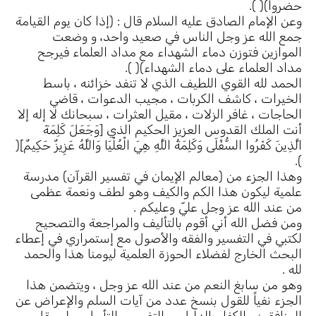
حضروا)( ).
وعن الإمام الصادق عليه السلام قال : (إذا كان يوم القيامة
جمع الله عز وجل الناس في صعيد واحد، و وضعت
الموازين فتوزن دماء الشهداء مع مداد العلماء فيرجح
مداد العلماء على دماء الشهداء)( ).
الحمد لله القوي اللطيف الذي لا تنفد خزائنه ، باسط
الخيرات ، كاشف الكربات ، مجيب الدعوات ، قاضي
الحاجات ، غافر الزلات ، مقيل العثرات ، سبحانك لا إله إلا
أنت الملك القدوس العزيز الحكيم الذي [وَجَعَلَ كَلِمَةَ
الَّذِينَ كَفَرُوا السُّفْلَى وَكَلِمَةُ اللَّهِ هِيَ الْعُلْيَا وَاللَّهُ عَزِيزٌ حَكِيمٌ](
).
وهذا الجزء من (معالم الإيمان في تفسير القرآن) مدرسة
علمية ليكون هذا الكم والكيف وهو لطف ونعمة عظمى
من عند الله عز وجل عليّ وعليكم .
ومن فضل الله أني أقوم بالتأليف والمراجعة والتصحيح
لكتبي في التفسير والفقه والأصول مع إستمراري في إعطاء
البحث الخارج لفضلاء الحوزة العلمية ليومنا هذا والحمد
لله .
وهو من سابغ النعم من عند الله عز وجل ، ويتضمن هذا
الجزء نفياً للقول بنسخ عدد من آيات السلم والإعراض عن