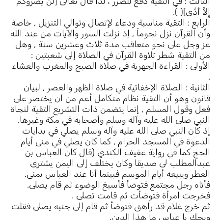
الثالث : في التقية دفع للضرر ، لذا قال تعالى [لَنْ يَضُرُّوكُمْ
إِلاَّ أَذًى]( ).
الرابع : التقية مناسبة ودعاء لإتصال وتوالي التنزيل , خاصة
وأن القرآن نزل نجوماَ , إذ نزلت السور والآيات من عند الله
عز وجل على نحو متعاقب مدة ثلاث وعشرين سنة , وهل
من التقية شطر تلاوة القرآن في الصلاة إلى شعبتين :
الأولى : القراءة الجهرية في صلاة الصبح والمغرب والعشاء
.
الثانية : الصلاة الإخفاتية في صلاة الظهر والعصر , لبيان
قانون وهو أن التقية نظام متكامل أعم من ان يختصر على
فعل وقول المسلم , إنما يتضمن ذات التشريع التقية لنجاة
النبي صلى الله عليه وآله وسلم وأصحابه في مكة وغيرها.
إذ كان النبي صلى الله عليه وآله وسلم يصلي في بدايات
الدعوة في المسجد الحرام , كما كان يصلي في منى أيام
الحج كما في رواية عفيف الكندي (قال كان العباس بن
عبدالمطلب لى صديقا وكان يختلف إلى اليمن يشترى
العطر ويبيعه أيام الموسم فبينما أنا عند العباس بمنى.
فأتاه رجل مجتمع فتوضأ فأسبغ الوضوء ثم قام يصلى.
فخرجت امرأة فتوضأت ثم قامت تصلى .
ثم خرج غلام قد راهق فتوضأ ثم قام إلى جنبه يصلى فقلت
ويحك يا عباس ما هذا الدين.