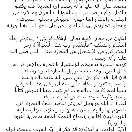
محمد صلى الله عليه وآله وسلم إلى المدينة فلم يكتفوا
بالتولي والإعراض عن الرسالة وآيات القرآن وما فيها من
البشارة والإنذار إنما جهزوا الجيوش وحملوا السيوف ،
وعطلوا تجارتهم إلى الشام واليمن على نحو السالبة الجزئية
.
ليكون من معاني قوله تعالى [لِإِيلاَفِ قُرَيْشٍ * إِيلاَفِهِمْ رِحْلَةَ
الشِّتَاءِ وَالصَّيْفِ * فَلْيَعْبُدُوا رَبَّ هَذَا الْبَيْتِ]( )، زجر
المشركين عن الإنشغال عن التجارة بقتال النبي صلى الله
عليه وآله وسلم .
فهذه السورة تدعوهم للإستمرار بالتجارة ، والإعراض عن
قتال النبي ، وعدم تسخير إبل التجارة لحربه وقتاله.
فان قيل قد ذكر بأن النبي صلى الله عليه وآله وسلم
وأصحابه تعرضوا لقافلة أبي سفيان وكان هذا التعرض
سبباً لمعركة بدر ، والجواب لم يثبت هذا التعرض كتاباً
وسنة وتأريخاً ، وقد بيناه في أجزاء سابقة.
لقد أراد الله عز وجل لقريش تعاهد نعمة التجارة التي
خصهم بها والوعيد من ذهابها وحرمانهم منها بمحاربة
النبوة لبيان (قانون إنقطاع النعمة العامة بمحاربة النبوة
والتنزيل).
الآية الواحدة والثلاثون: قد ذكر أن آية السيف نسخت قوله