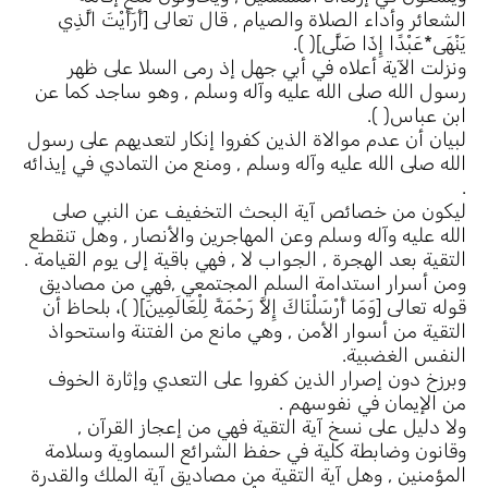
الشعائر وأداء الصلاة والصيام , قال تعالى [أَرَأَيْتَ الَّذِي
يَنْهَى*عَبْدًا إِذَا صَلَّى]( ).
ونزلت الآية أعلاه في أبي جهل إذ رمى السلا على ظهر
رسول الله صلى الله عليه وآله وسلم , وهو ساجد كما عن
ابن عباس( ).
لبيان أن عدم موالاة الذين كفروا إنكار لتعديهم على رسول
الله صلى الله عليه وآله وسلم , ومنع من التمادي في إيذائه
.
ليكون من خصائص آية البحث التخفيف عن النبي صلى
الله عليه وآله وسلم وعن المهاجرين والأنصار , وهل تنقطع
التقية بعد الهجرة , الجواب لا , فهي باقية إلى يوم القيامة .
ومن أسرار استدامة السلم المجتمعي ,فهي من مصاديق
قوله تعالى [وَمَا أَرْسَلْنَاكَ إِلاَّ رَحْمَةً لِلْعَالَمِينَ]( )، بلحاظ أن
التقية من أسوار الأمن , وهي مانع من الفتنة واستحواذ
النفس الغضبية.
وبرزخ دون إصرار الذين كفروا على التعدي وإثارة الخوف
من الإيمان في نفوسهم .
ولا دليل على نسخ آية التقية فهي من إعجاز القرآن ,
وقانون وضابطة كلية في حفظ الشرائع السماوية وسلامة
المؤمنين , وهل آية التقية من مصاديق آية الملك والقدرة