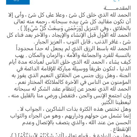
المقدمــــــة
الحمد لله الذي خلق كل شئ ، وعلا على كل شئ ، وأبى إلا
أن تكون مقاليد كل شئ بيده سبحانه ، رحمه منه تعالى
بالخلائق ، وفي التنزيل [وَرَحْمَتِي وَسِعَتْ كُلَّ شَيْءٍ]( ) .
الحمد لله الأول قبل الإنشاء والإيجاد ، والآخر بعد فناء كل
شئ ، غافر الذنب , قابل التوب ، العزيز الجبار .
الحمد لله باسط الرزق الذي لم يجعل له حداً محدوداً
بالنسبة للفرد والجماعة والأمة ، والزمان والمكان , يهب
كيف يشاء ، الحمد لله الذي خلق الناس لعبادته مدة أيام
الدنيا ، لتكون طريقاً ووسيلة مباركة للإقامة الدائمة في
الجنة ، وهل رزق جنس من الخلائق النعيم الذي يفوز به
المؤمنون من الناس في الآخرة كالملائكة المختار نعم .
الحمد لله الذي نعجز عن إنتظام عقد الشكر له سبحانه
وإن اجتمع الإنس والجن ، فتفضل ورضي منا بالقليل منه ،
ليعطينا الكثير.
وهل تختص هذه الكثرة بذات الشاكرين ، الجواب لا .
إنما تشمل من حولهم وذراريهم ، وهو من الجزاء والثواب
الحسن من عند الله ، والذي يتصف بالإتصال وعدم
الإنقطاع .
وهل من الزيادة في قوله تعالى [لَئِنْ شَكَرْتُمْ لأَزِيدَنَّكُمْ] ( )،