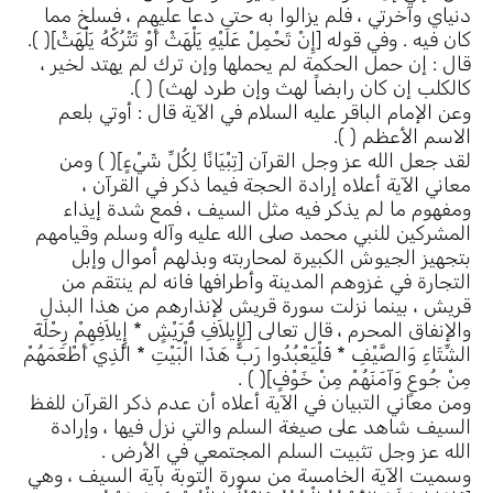
دنياي وآخرتي ، فلم يزالوا به حتى دعا عليهم ، فسلخ مما
كان فيه . وفي قوله [إِنْ تَحْمِلْ عَلَيْهِ يَلْهَثْ أَوْ تَتْرُكْهُ يَلْهَثْ]( ).
قال : إن حمل الحكمة لم يحملها وإن ترك لم يهتد لخير ،
كالكلب إن كان رابضاً لهث وإن طرد لهث) ( ).
وعن الإمام الباقر عليه السلام في الآية قال : أوتي بلعم
الاسم الأعظم ( ).
لقد جعل الله عز وجل القرآن [تِبْيَانًا لِكُلِّ شَيْءٍ]( ) ومن
معاني الآية أعلاه إرادة الحجة فيما ذكر في القرآن ،
ومفهوم ما لم يذكر فيه مثل السيف ، فمع شدة إيذاء
المشركين للنبي محمد صلى الله عليه وآله وسلم وقيامهم
بتجهيز الجيوش الكبيرة لمحاربته وبذلهم أموال وإبل
التجارة في غزوهم المدينة وأطرافها فانه لم ينتقم من
قريش ، بينما نزلت سورة قريش لإنذارهم من هذا البذل
والإنفاق المحرم ، قال تعالى [لِإِيلاَفِ قُرَيْشٍ * إِيلاَفِهِمْ رِحْلَةَ
الشِّتَاءِ وَالصَّيْفِ * فَلْيَعْبُدُوا رَبَّ هَذَا الْبَيْتِ * الَّذِي أَطْعَمَهُمْ
مِنْ جُوعٍ وَآمَنَهُمْ مِنْ خَوْفٍ]( ) .
ومن معاني التبيان في الآية أعلاه أن عدم ذكر القرآن للفظ
السيف شاهد على صيغة السلم والتي نزل فيها ، وإرادة
الله عز وجل تثبيت السلم المجتمعي في الأرض .
وسميت الآية الخامسة من سورة التوبة بآية السيف ، وهي