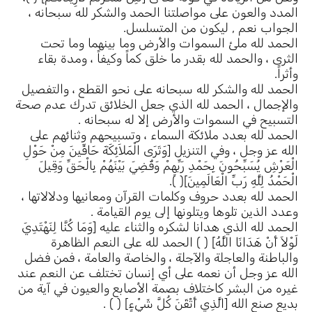
المدد والعون على مواصلتنا الحمد والشكر لله سبحانه ،
الجواب نعم , ليكون من المتسلسل.
الحمد لله ملئ السموات والأرض وما بينهما وما تحت
الثرى ، والحمد لله بقدر ما خلق كماً وكيفاً ، ومدة بقاء
وأثراً.
الحمد لله والشكر لله سبحانه على نحو القطع ، والتفصيل
والإجمال ، الحمد لله الذي جعل الخلائق تدرك عدم صحة
التسبيح في السموات والأرض إلا له سبحانه .
الحمد لله بعدد ملائكة السماء ، وتسبيحهم وثنائهم على
الله عز وجل ، وفي التنزيل [وَتَرَى الْمَلاَئِكَةَ حَافِّينَ مِنْ حَوْلِ
الْعَرْشِ يُسَبِّحُونَ بِحَمْدِ رَبِّهِمْ وَقُضِيَ بَيْنَهُمْ بِالْحَقِّ وَقِيلَ
الْحَمْدُ لِلَّهِ رَبِّ الْعَالَمِينَ]( ).
الحمد لله بعدد حروف وكلمات القرآن ومعانيها ودلالاتها ،
وعدد الذين تلوها ويتلونها إلى يوم القيامة .
الحمد لله الذي هدانا لشكره والثناء عليه [وَمَا كُنَّا لِنَهْتَدِيَ
لَوْلاَ أَنْ هَدَانَا اللَّهُ] ( ) الحمد لله على النعم الظاهرة
والباطنة والعاجلة والآجلة ، والخاصة والعامة ، فمن فضل
الله عز وجل أن نعمه على أي إنسان تختلف عن النعم عند
غيره من البشر كاختلاف بصمة الأصابع والعيون في آية من
بديع صنع الله [الَّذِي أَتْقَنَ كُلَّ شَيْءٍ] ( ) .