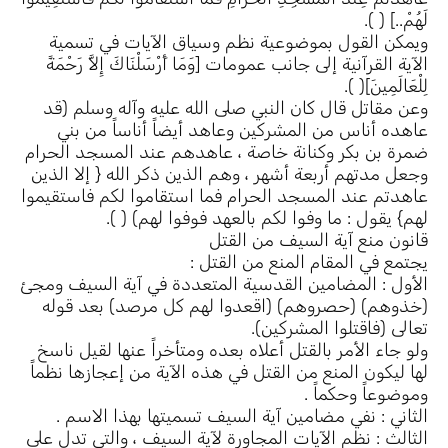
لَهُمْ..] ( ).
ويمكن القول بموضوعية نظم وسياق الآيات في تسمية
الآية القرآنية إلى جانب عمومات [وَمَا أَرْسَلْنَاكَ إِلاَّ رَحْمَةً
لِلْعَالَمِينَ]( ).
وعن مقاتل قال كان النبي صلى الله عليه وآله وسلم (قد
عاهده أناس من المشركين وعاهد أيضاً أناساً من بني
ضمرة بن بكر وكنانة خاصة ، عاهدهم عند المسجد الحرام
وجعل مدتهم أربعة أشهر ، وهم الذين ذكر الله { إلا الذين
عاهدتم عند المسجد الحرام فما استقاموا لكم فاستقيموا
لهم} يقول : ما وفوا لكم بالعهد فوفوا لهم) ( ).
قانون منع آية السيف من القتل
يجتمع في المقام المنع من القتل :
الأول : المضامين القدسية المتعددة في آية السيف ومجئ
(خذوهم) (حصروهم) (اقعدوا لهم كل مرصد) بعد قوله
تعالى (فاقتلوا المشركين).
ولو جاء الأمر بالقتل أعلاه بعده ومتأخراً عنها لقيل ناسخ
لها ليكون المنع من القتل في هذه الآية من إعجازها نظماً
وموضوعاً وحكماً .
الثاني : نفي مضامين آية السيف تسميتها بهذا الاسم .
الثالث : نظم الآيات المجاورة لآية السيف ، والتي تدل على