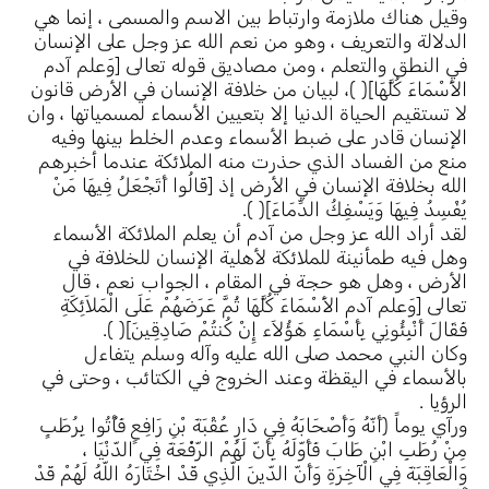
وقيل هناك ملازمة وارتباط بين الاسم والمسمى ، إنما هي
الدلالة والتعريف ، وهو من نعم الله عز وجل على الإنسان
في النطق والتعلم ، ومن مصاديق قوله تعالى [وَعلم آدم
الأَسْمَاءَ كُلَّهَا]( )، لبيان من خلافة الإنسان في الأرض قانون
لا تستقيم الحياة الدنيا إلا بتعيين الأسماء لمسمياتها ، وان
الإنسان قادر على ضبط الأسماء وعدم الخلط بينها وفيه
منع من الفساد الذي حذرت منه الملائكة عندما أخبرهم
الله بخلافة الإنسان في الأرض إذ [قَالُوا أَتَجْعَلُ فِيهَا مَنْ
يُفْسِدُ فِيهَا وَيَسْفِكُ الدِّمَاءَ]( ).
لقد أراد الله عز وجل من آدم أن يعلم الملائكة الأسماء
وهل فيه طمأنينة للملائكة لأهلية الإنسان للخلافة في
الأرض ، وهل هو حجة في المقام ، الجواب نعم ، قال
تعالى [وَعلم آدم الأَسْمَاءَ كُلَّهَا ثُمَّ عَرَضَهُمْ عَلَى الْمَلاَئِكَةِ
فَقَالَ أَنْبِئُونِي بِأَسْمَاءِ هَؤُلاَء إِنْ كُنتُمْ صَادِقِينَ]( ).
وكان النبي محمد صلى الله عليه وآله وسلم يتفاءل
بالأسماء في اليقظة وعند الخروج في الكتائب ، وحتى في
الرؤيا .
ورآي يوماً (أَنّهُ وَأَصْحَابَهُ فِي دَارِ عُقْبَةَ بْنِ رَافِعٍ فَأُتُوا بِرُطَبٍ
مِنْ رُطَبِ ابْنِ طَابَ فَأَوّلَهُ بِأَنّ لَهُمْ الرّفْعَةَ فِي الدّنْيَا ،
وَالْعَاقِبَةَ فِي الْآخِرَةِ وَأَنّ الدّينَ الّذِي قَدْ اخْتَارَهُ اللّهُ لَهُمْ قَدْ