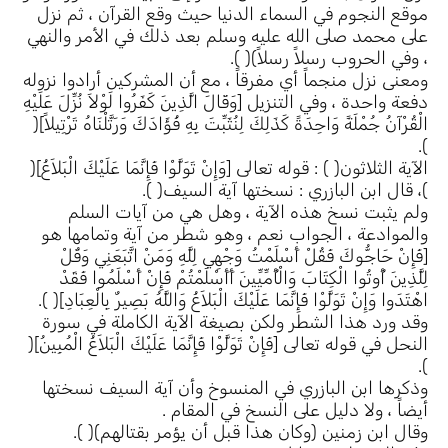
موقع النجوم في السماء الدنيا حيث وقع القرآن ، ثم نزل
على محمد صلى الله عليه وسلم بعد ذلك في الأمر والنهي
، وفي الحروب رسلاً رسلاً)( ).
ومعنى نزل منجماً أي مفرقاً ، مع أن المشركين أرادوا نزوله
دفعة واحدة ، وفي التنزيل [وَقَالَ الَّذِينَ كَفَرُوا لَوْلاَ نُزِّلَ عَلَيْهِ
الْقُرْآنُ جُمْلَةً وَاحِدَةً كَذَلِكَ لِنُثَبِّتَ بِهِ فُؤَادَكَ وَرَتَّلْنَاهُ تَرْتِيلاً](
).
الآية الثلاثون( ) : قوله تعالى [وَإِنْ تَوَلَّوْا فَإِنَّمَا عَلَيْكَ الْبَلاَغُ](
)، قال ابن البازري : نسختها آية السيف( ).
ولم يثبت نسخ هذه الآية ، وهل هي من آيات السلم
والموادعة ، الجواب نعم ، وهو شطر من آية وتمامها هو
[فَإِنْ حَاجُّوكَ فَقُلْ أَسْلَمْتُ وَجْهِي لِلَّهِ وَمَنْ اتَّبَعَنِي وَقُلْ
لِلَّذِينَ أُوتُوا الْكِتَابَ وَالْأُمِّيِّينَ أَأَسْلَمْتُمْ فَإِنْ أَسْلَمُوا فَقَدْ
اهْتَدَوا وَإِنْ تَوَلَّوْا فَإِنَّمَا عَلَيْكَ الْبَلاَغُ وَاللَّهُ بَصِيرٌ بِالْعِبَادِ]( ).
وقد ورد هذا الشطر ولكن بصيغة الآية الكاملة في سورة
النحل في قوله تعالى [فَإِنْ تَوَلَّوْا فَإِنَّمَا عَلَيْكَ الْبَلاَغُ الْمُبِينُ](
).
وذكرها ابن البازري في المنسوخ وأن آية السيف نسختها
أيضاً ، ولا دليل على النسخ في المقام .
وقال ابن زمنين (وكان هذا قبل أن يؤمر بقتالهم)( ).