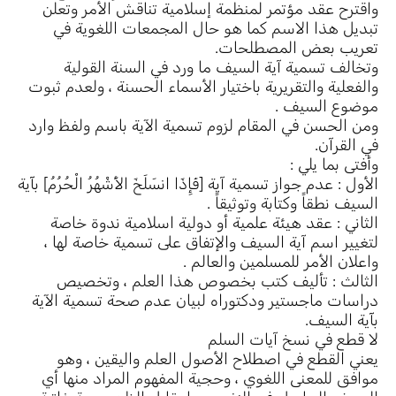
واقترح عقد مؤتمر لمنظمة إسلامية تناقش الأمر وتعلن
تبديل هذا الاسم كما هو حال المجمعات اللغوية في
تعريب بعض المصطلحات.
وتخالف تسمية آية السيف ما ورد في السنة القولية
والفعلية والتقريرية باختيار الأسماء الحسنة ، ولعدم ثبوت
موضوع السيف .
ومن الحسن في المقام لزوم تسمية الآية باسم ولفظ وارد
في القرآن.
وأفتى بما يلي :
الأول : عدم جواز تسمية آية [فَإِذَا انسَلَخَ الأَشْهُرُ الْحُرُمُ] بآية
السيف نطقاً وكتابة وتوثيقاً .
الثاني : عقد هيئة علمية أو دولية اسلامية ندوة خاصة
لتغيير اسم آية السيف والإتفاق على تسمية خاصة لها ،
واعلان الأمر للمسلمين والعالم .
الثالث : تأليف كتب بخصوص هذا العلم ، وتخصيص
دراسات ماجستير ودكتوراه لبيان عدم صحة تسمية الآية
بآية السيف.
لا قطع في نسخ آيات السلم
يعني القطع في اصطلاح الأصول العلم واليقين ، وهو
موافق للمعنى اللغوي ، وحجية المفهوم المراد منها أي