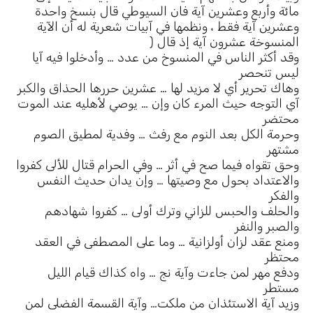
مائة وأربع وعشرين آية فان السيوطي قال بنسخ واحدة
وعشرين آية فقط ، ونظمها في آبيات شعرية له أن الآية
المنسوخة عشرون آية إذ قال (
وقد أكثر الناس في المنسوخ من عدد … وأدخلوا فيه آيا
ليس تنحصر
وهاك تحرير أي لا مزيد لها … عشرين حررها الحذاق والكبر
آي التوجه حيث المرء كان وإن … يوصي لأهليه عند الموت
محتضر
وحرمة الكل بعد النوم مع رفث … وفدية لمطيق الصوم
مشتهر
وحق تقواه فيما صح في أثر … وفي الحرام قتال للألى كفروا
والاعتداد بحول مع وصيتها … وإن يدان حديث النفس
والفكر
والحلف والحبس للزاني وترك أولى … كفروا شهادهم
والصبر والنفر
ومنع عقد لزان أولزانية … وما على المصطفى في العقد
محتظر
ودفع مهر لمن جاءت وآية نج … واه كذاك قيام الليل
مستطر
وزيد آية الاستئذان من ملكت… وآية القسمة الفضلى لمن