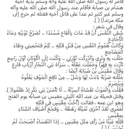
فأمر له رسول الله صلى الله عليه وآله وسلم بدية أخيه
هشام بن صبابة فأقام عند رسول الله صلى الله عليه وآله
وسلم غير كثير ثم عدا على قاتل أخيه فقتله ثم خرج إلى
مكة مرتدا) ( ).
وقال في شعر :
شَفَى النّفْسَ أَنْ قَدْ مَاتَ بِالْقَاعِ مُسْنَدًا … تُضَرّجُ ثَوْبَيْهِ دِمَاءُ
الْأَخَادِعِ
وَكَانَتْ هُمُومُ النّفْسِ مِنْ قَبْلِ قَتْلِهِ … تُلِمّ فَتَحْمِينِي وِطَاءَ
الْمَضَاجِعِ
حَلَلْت بِهِ وِتْرِي وَأَدْرَكْت ثُؤْرَتِي … وَكُنْت إلَى الْأَوْثَانِ أَوّلَ رَاجِعِ
ثَأَرْت بِهِ فِهْرًا وَحَمّلْت عَقْلَهُ … سَرَاةَ بَنِي النّجّارِ أَرْبَابِ فَارِعِ
وَقَالَ مَقْيَسُ بْنُ صُبَابَةَ أَيْضًا :
جَلّلْته ضَرْبَةً بَاءَتْ لَهَا وَشَلٌ … مِنْ نَاقِعِ الْجَوْفِ يَعْلُوهُ
وَيَنْصَرِمُ
فَقُلْت وَالْمَوْتُ تَغْشَاهُ أَسِرّتُهُ … لَا تَأْمَنَنّ بَنِي بَكْرٍ إذْ ظَلَمُوا( ).
وقتل فحيلة بن عبد الله الليثي مقيس بن صبابة يوم الفتح
وهو ابن عمه ، فقالت (أُخْتُ مِقْيَسٍ فِي قَتْلِهِ
لَعَمْرِي لَقَدْ أَخْزَى نُمَيْلَةَ رَهْطُهُ … وَفَجّعَ أَضْيَافَ الشّتَاءِ
بِمِقْيَسِ
فَلِلّهِ عَيْنًا مَنْ رَأَى مِثْلَ مِقْيَسٍ … إذَا النّفَسَاءُ أَصْبَحَتْ لَمْ
تُخَرّسْ) ( ).