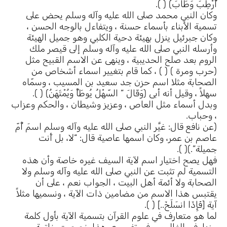
أُرْطِبَ وَطَابَ) ( ).
وكان النبي محمد صلى الله عليه وآله وسلم يحض على
تسمية الأبناء بأسماء حسنة ، ويتفاءل بالوجه الحسن ،
وكان جبرئيل ينزل بهيئة دحية الكلبي وهو جميل الهيئة
وأرسله النبي صلى الله عليه وآله وسلم إلى قيصر ملك
الروم بعد صلح الحديبية ، وينهى عن الاسم القبيح مثل
(حرب ومرة ) ( ) ، كما قام بتغيير اسماء أشخاص من
الصحابة مثلا اسم حزن جد سعيد بن المسيب ، وسمّاه
سهلاً ، وقيل أنه أبى (وَقَالَ ” السّهْلُ يُوطَأُ وَيُمْتَهَنُ) ( ).
وبدل أسماء مثل العاص ، وعزيز وشيطان ، والحكم وعزاب
، وحباب.
(عن نافع قال: غيَّر النبي صلى الله عليه وآله وسلم اسمَ أُمّ
عاصم بن عمر، وكان اسمها عاصية قال: “لا، بل أَنت
جميلة”.)( ).
فهل يصح اختيار اسم لآية السيف غيره خاصة وأن هذه
التسمية لم تثبت عن النبي صلى الله عليه وآله وسلم ولا
الصحابة ولا أئمة أهل البيت ، الجواب نعم ، على أن
يقتبس هذا الاسم من مضامين ذات الآية ، ونسميها مثلاً
آية [فَإِذَا انسَلَخَ..] ( ).
لما هو متعارف في علوم القرآن بتسمية الآية بأول كلمة
منها ،في الغالب ، وفي تفسيري هذا خصصت خاتمة