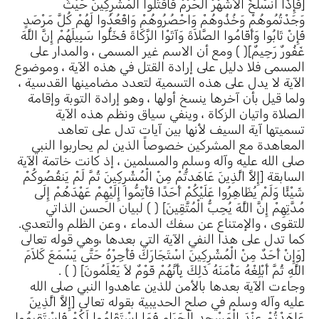
[فَإِذَا انسَلَخَ الأَشْهُرُ الْحُرُمُ فَاقْتُلُوا الْمُشْرِكِينَ حَيْثُ
وَجَدْتُمُوهُمْ وَخُذُوهُمْ وَاحْصُرُوهُمْ وَاقْعُدُوا لَهُمْ كُلَّ مَرْصَدٍ
فَإِنْ تَابُوا وَأَقَامُوا الصَّلاَةَ وَآتَوْا الزَّكَاةَ فَخَلُّوا سَبِيلَهُمْ إِنَّ اللَّهَ
غَفُورٌ رَحِيمٌ]( ) ومع أن الاسم غير المسمى ، والمدار على
المسمى فلا دليل على إرادة القتل في هذه الآية ، وموضوع
الآية لا يدل على هذه التسمية لتعدد مضامينها القدسية ،
ولما قيل بأن آخرها ينسخ أولها ، وهو إرادة التوبة وإقامة
الصلاة واتيان الزكاة ، وينفي سياق ونظم هذه الآية
تسميتها آية السيف لأنها بين آيات تدل على تعاهد
المعاهدة مع المشركين خصوصاً الذين لم يحاربوا النبي
صلى الله عليه وآله وسلم والمسلمين ، إذ كانت خاتمة الآية
السابقة [إِلاَّ الَّذِينَ عَاهَدتُّمْ مِنْ الْمُشْرِكِينَ ثُمَّ لَمْ يَنقُصُوكُمْ
شَيْئًا وَلَمْ يُظَاهِرُوا عَلَيْكُمْ أَحَدًا فَأَتِمُّوا إِلَيْهِمْ عَهْدَهُمْ إِلَى
مُدَّتِهِمْ إِنَّ اللَّهَ يُحِبُّ الْمُتَّقِينَ] ( ) لبيان الحسن الذاتي
للتقوى ، والإمتناع عن سفك الدماء ، وعن الظلم والتعدي.
كما تدل على هذا النفي الآية التي بعدها ،وهي قوله تعالى
[وَإِنْ أَحَدٌ مِنْ الْمُشْرِكِينَ اسْتَجَارَكَ فَأَجِرْهُ حَتَّى يَسْمَعَ كَلاَمَ
اللَّهِ ثُمَّ أَبْلِغْهُ مَأْمَنَهُ ذَلِكَ بِأَنَّهُمْ قَوْمٌ لاَ يَعْلَمُونَ] ( ) .
وجاءت الآية بعدها بالأمن للذين عاهدوا النبي صلى الله
عليه وآله وسلم في صلح الحديبية بقوله تعالى [إِلاَّ الَّذِينَ
عَاهَدْتُمْ عِنْدَ الْمَسْجِدِ الْحَرَامِ فَمَا اسْتَقَامُوا لَكُمْ فَاسْتَقِيمُوا