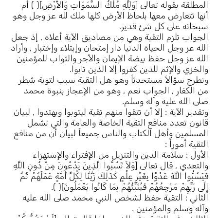
المطلقة بقوله تعالى [وَلِلَّهِ مُلْكُ السَّمَوَاتِ وَالأَرْضِ]( ) أم
أنها تتعارض معها بلحاظ الأرض كلها ملك لله عز وجل وهو
سبحانه على كل شئ قدير.
الجواب تلزم التقية وهي من مصاديق الآية أعلاه , إذ جعل
الله عز وجل الحياة الدنيا دار إمتحان وإبتلاء وإختبار , وأراد
الله عز وجل حفظ بيضة الإيمان والأجر والثواب للمؤمنين
والخزي والإثم للذين كفروا إلا الذين تابوا.
ونطرح سؤالاَ مستحدثاَ وهو هل التقية سبب لتوبة شطر
من الكفار , الجواب نعم , وهو من الإعجاز بنبوة محمد
صلى الله عليه وآله وسلم.
وتقدير الآية : إلا أن تتقوا منهم تقية ليتوبوا ويهتدوا , لبيان
قانون تعدد منافع التقية الخاصة والعامة والتي تشمل
المسلمين وأهل الكتاب والناس جميعاَ لبيان أن من منافع
التقية أموراَ :
الأول : سلامة الدين والتنزيل من الإفتراء والإستهزاء
والتعدي , قال تعالى [وَلاَ تَسُبُّوا الَّذِينَ يَدْعُونَ مِنْ دُونِ اللَّهِ
فَيَسُبُّوا اللَّهَ عَدْوًا بِغَيْرِ عِلْمٍ كَذَلِكَ زَيَّنَّا لِكُلِّ أُمَّةٍ عَمَلَهُمْ ثُمَّ
إِلَى رَبِّهِمْ مَرْجِعُهُمْ فَيُنَبِّئُهُمْ بِمَا كَانُوا يَعْمَلُونَ]( ).
الثاني : التقية حفظ لشخص النبي محمد صلى الله عليه
وآله وسلم والمؤمنين .