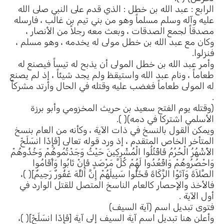
الرابع : عبد الله بن خطل : الذي قدم على النبي صلى الله
عليه وآله وسلم مسلماً وهو من بني تيم بن غالب ، فارسله
مصدقاً لجمع الصدقات ، وبعث معه رجلاً من الأنصار ،
وكان مع عبد الله بن خطل مولى له يخدمه ، وهو مسلم ،
فنزلوا.
وأمر عبد الله بن خطل المولى أن يذبح له تيساً فيصنع له
طعاماً ، ونام عبد الله واستيقظ ولم يجد شيئاً ، إذ لم يصنع
له المولى طعاماً فغضب عليه وقتله في الحال وأرتد مشركاً
.
(وقتله يوم الفتح سعيد بن حريث المخزومي وأبو برزة
الأسلمي اشتركا في دمه)( ).
ويمكن القول بالنسخ في ذات الآية ، وكأنه من العام بنسخ
المتأخر الخاص المتقدم ، إذ ورد قوله تعالى [فَإِذَا انسَلَخَ
الأَشْهُرُ الْحُرُمُ فَاقْتُلُوا الْمُشْرِكِينَ حَيْثُ وَجَدْتُمُوهُمْ وَخُذُوهُمْ
وَاحْصُرُوهُمْ وَاقْعُدُوا لَهُمْ كُلَّ مَرْصَدٍ فَإِنْ تَابُوا وَأَقَامُوا
الصَّلاَةَ وَآتَوْا الزَّكَاةَ فَخَلُّوا سَبِيلَهُمْ إِنَّ اللَّهَ غَفُورٌ رَحِيمٌ]( )،
فالأخذ والإحصار كالعام الناسخ المتصل للقتل الوارد في
أول الآية .
فتوى تبديل اسم (آية السيف)
وأعلن هنا تبديل اسم آية السيف إلى آية [فَإِذَا انسَلَخَ]( )،