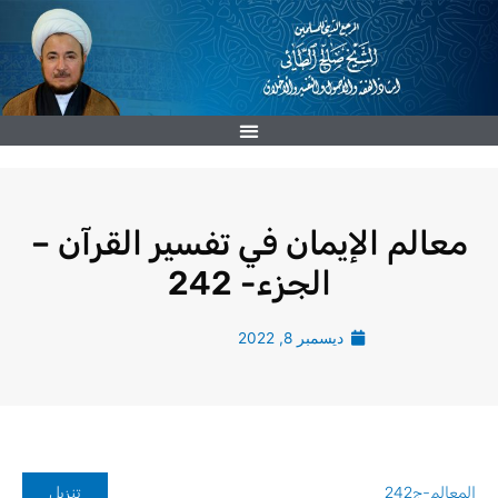
خطي
لى
لمحتوى
معالم الإيمان في تفسير القرآن –
الجزء- 242
ديسمبر 8, 2022
المعالم-ج242
تنزيل