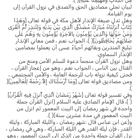
لبيان تجلي مصاديق الحق والصدق في نزول القرآن إلى
يوم القيامة.
وهل تدل صيغة الإنذار لأهل مكة في قوله تعالى [وَهَذَا
كِتَابٌ أَنزَلْنَاهُ مُبَارَكٌ مُصَدِّقُ الَّذِي بَيْنَ يَدَيْهِ وَلِتُنذِرَ أُمَّ الْقُرَى
وَمَنْ حَوْلَهَا وَالَّذِينَ يُؤْمِنُونَ بِالآخِرَةِ يُؤْمِنُونَ بِهِ وَهُمْ عَلَى
صَلاَتِهِمْ يُحَافِظُونَ]( )، الجواب نعم ، فمن معاني الإنذار
تبليغ المنذرين وبقائهم أحياءً عسى أن يعملوا بمضامين
الإنذار السماوي.
وهل نزول القرآن منجماً دعوة للسلم الأمن ومنع من
القتال بين الناس ، الجواب نعم ، وهو من إعجاز القرآن ،
فحتى كيفية نزوله باب للرحمة العامة ، والأمن المجتمعي ،
ومن مصاديق قوله تعالى [وَمَا أَرْسَلْنَاكَ إِلاَّ رَحْمَةً لِلْعَالَمِينَ](
).
وفي تفسير قوله تعالى [شَهْرُ رَمَضَانَ الَّذِي أُنزِلَ فِيهِ الْقُرْآنُ]
( )، قال الإمام الصادق عليه السلام (انزل القرآن جملة
واحدة في شهر رمضان إلى البيت المعمور ثم انزل من
البيت المعمور في مدة عشرين سنة)( ).
و(عن ابن عباس قال :شهر رمضان ، والليلة المباركة ، وليلة
القدر ، فإن ليلة القدر هي الليلة المباركة ، وهي في رمضان ،
نزل القرآن جملة واحدة من الذكر إلى البيت المعمور ، وهو