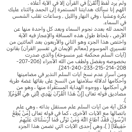
ولم يرد لفظ [أَتْقَنَ] في القرآن إلا في الآية أعلاه .
اللهم إنا نسألك هدايتنا المستمرة إلى الحمد والثناء عليك
بكرة وعشياً ، وفي النهار والليل , وساعات تقلب الشمس
في السماء.
الحمد لله بعدد نجوم السماء وبعد كل واحدة منها عن
الأرض ، بلحاظ طول هذه المسافة والإعجاز فيه الآية
واختص هذا الجزء وهو الثاني والأربعون بعد المائتين من
تفسيري الموسوم (معالم الإيمان في تفسير القرآن) بقانون
(آيات السلم محكمة غير منسوخة) والذي صدرت
بخصوصه وبفضل ولطف من الله الأجزاء (206-207-
208-214-215-233-240-241).
ومن أسرار عدم نسخ آيات السلم النذير في مضامينها
وأحكامها لدلالة سلامتها من النسخ على بقائها غضة طرية
في أحكامها ، ووجوه الهداية المستقرأة منها ، وهو من
مصاديق قوله تعالى [إِنَّ هَذَا الْقُرْآنَ يَهْدِي لِلَّتِي هِيَ أَقْوَمُ](
).
فكل آية من آيات السلم علم مستقل بذاته ، وهي علم
باتصالها مع الآيات الأخرى ، كما في قوله تعالى [مَنْ يُطِعْ
الرَّسُولَ فَقَدْ أَطَاعَ اللَّهَ وَمَنْ تَوَلَّى فَمَا أَرْسَلْنَاكَ عَلَيْهِمْ
حَفِيظًا] ( )، وهي إحدى الآيات التي تضمن هذا الجزء