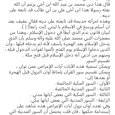
قال هذا دين محمد بن عبد الله ابن أخي يزعم أن الله
بعثه رسولا هذا ابن أخى علي بن أبي طالب قد تابعه على
دينه .
وهذه امرأته خديجة قد تابعته على دينه فقال عفيف بعد
ان أسلم ورسخ في الاسلام يا ليتني كنت رابعاً) ( ).
لبيان قانون ندم الذي أبطأ في دخول الإسلام ، وهذا من
معجزات النبي محمد صلى الله عليه وآله وسلم بأن الذي
يدخل الإسلام بعد الهجرة يأسف لأنه لم يدخله قبلها ، وأن
الذين دخلوا الإسلام يوم الفتح تألموا لفوات الدخول قبله ،
ومنهم من أدعي أنه دخل الإسلام قبل فتح مكة .
تقسيم السور
ويمكن تسمية هذه الآيات آيات الإعراض عمن تولى ،
ويمكن تقسيم سور القرآن بلحاظ أوان النزول قبل الهجرة
أو بعدها إلى :
الأولى : السور المكية الخالصة .
الثانية : السور المدنية الخالصة .
الثالثة : السور المكية التي بعض آياتها مدني .
الرابعة : السور المدنية التي بعض آياتها مكي .
وفي تعدد أوان نزول آيات الإعراض هذه شاهد على
إستدامة حكمها ، فان قلت يحتمل أن السور المدنية التي