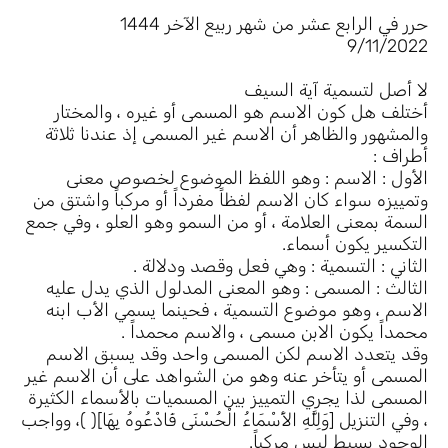
حرر في الرابع عشر من شهر ربيع الآخر 1444
9/11/2022
لا أصل لتسمية آية السيف
أختلف هل كون الاسم هو المسمى أو غيره ، والمختار
والمشهور والظاهر أن الاسم غير المسمى إذ عندنا ثلاثة
أطراف :
الأول : الاسم : وهو اللفظ الموضوع لخصوص معنى
وتمييزه سواء كان الاسم لفظاً مفرداً أو مركباً واشتق من
السمة بمعنى العلامة ، أو من السمو وهو العلو ، وفي جمع
التكسير يكون أسماء.
الثاني : التسمية : وهي فعل وقصد ودلالة .
الثالث : المسمى : وهو المعنى المدلول الذي يدل عليه
الاسم ، وهو موضوع التسمية ، فحينما يسمي الأب ابنه
محمداً يكون الابن مسمى ، والاسم محمداً .
وقد يتعدد الاسم لكن المسمى واحد وقد يسبق الاسم
المسمى أو يتأخر عنه وهو من الشواهد على أن الاسم غير
المسمى لذا يجري التمييز بين المسميات بالأسماء الكثيرة
، وفي التنزيل [وَلِلَّهِ الأَسْمَاءُ الْحُسْنَى فَادْعُوهُ بِهَا]( )، وواجب
الوجود بسيط ليس مركباً.