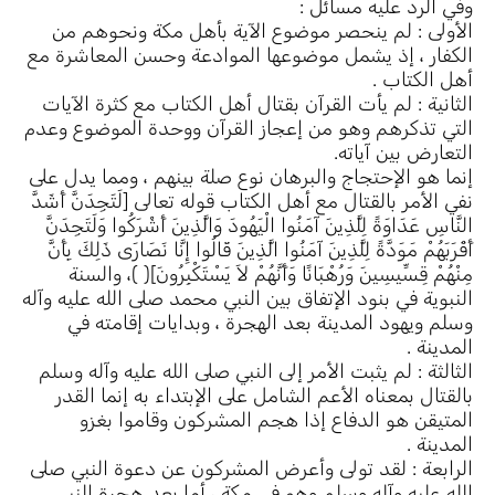
وفي الرد عليه مسائل :
الأولى : لم ينحصر موضوع الآية بأهل مكة ونحوهم من
الكفار ، إذ يشمل موضوعها الموادعة وحسن المعاشرة مع
أهل الكتاب .
الثانية : لم يأت القرآن بقتال أهل الكتاب مع كثرة الآيات
التي تذكرهم وهو من إعجاز القرآن ووحدة الموضوع وعدم
التعارض بين آياته.
إنما هو الإحتجاج والبرهان نوع صلة بينهم ، ومما يدل على
نفي الأمر بالقتال مع أهل الكتاب قوله تعالى [لَتَجِدَنَّ أَشَدَّ
النَّاسِ عَدَاوَةً لِلَّذِينَ آمَنُوا الْيَهُودَ وَالَّذِينَ أَشْرَكُوا وَلَتَجِدَنَّ
أَقْرَبَهُمْ مَوَدَّةً لِلَّذِينَ آمَنُوا الَّذِينَ قَالُوا إِنَّا نَصَارَى ذَلِكَ بِأَنَّ
مِنْهُمْ قِسِّيسِينَ وَرُهْبَانًا وَأَنَّهُمْ لاَ يَسْتَكْبِرُونَ]( )، والسنة
النبوية في بنود الإتفاق بين النبي محمد صلى الله عليه وآله
وسلم ويهود المدينة بعد الهجرة ، وبدايات إقامته في
المدينة .
الثالثة : لم يثبت الأمر إلى النبي صلى الله عليه وآله وسلم
بالقتال بمعناه الأعم الشامل على الإبتداء به إنما القدر
المتيقن هو الدفاع إذا هجم المشركون وقاموا بغزو
المدينة .
الرابعة : لقد تولى وأعرض المشركون عن دعوة النبي صلى
الله عليه وآله وسلم وهو في مكة ، أما بعد هجرة النبي