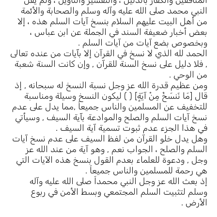
المنافقين والكفار بالدليل ، والتفسير والتأويل ، ولم يقل
النبي محمد صلى الله عليه وآله وسلم والصحابة والأئمة
من أهل البيت عليهم السلام بنسخ آيات السلم هذه ، إلا
بعض أخبار ضعيفة السند في الجملة عن ابن عباس ،
وبخصوص بضع آيات من آيات السلم .
الحمد لله الذي لا نسخ في القرآن إلا بآيات من عنده تعالى
, فلا دليل على نسخ السنة للقرآن , وإن كانت السنة شعبة
من الوحي .
ومن عظيم قدرة الله عز وجل نسبة النسخ له سبحانه , إذ
قال [مَا نَنسَخْ مِنْ آيَةٍ] ( ) ليكون النسخ وسيلة ومناسبة
للتخفيف عن المسلمين والناس جميعاَ ,مما يدل على عدم
نسخ آيات السلم والصلح والموادعة بآية السيف , وسيأتي
في هذا الجزء عدم ثبوت تسمية آية السيف .
وهل يدل خلو القرآن من لفظ السيف على عدم نسخ آيات
السلم والصلح ، الجواب نعم , وهو آية من عند الله عز
وجل , ودعوة للعلماء بعدم القول بنسخ هذه الآيات التي
هي رحمة للمسلمين والناس جميعاَ .
إذ بعث الله عز وجل النبي محمداَ صلى الله عليه وآله
وسلم لتثبيت السلم المجتمعي وبسط الأمن في ربوع
الأرض .