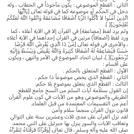
الثاني : القطع الموضوعي : يكون مأخوذاً في الخطاب ، وله
دخل في الحكم أو موضوعه كما في قوله تعالى [يَاأَيُّهَا
الَّذِينَ آمَنُوا لاَ تَأْكُلُوا الرِّبَا أَضْعَافًا مُضَاعَفَةً وَاتَّقُوا اللَّهَ لَعَلَّكُمْ
تُفْلِحُونَ]( ).
ولم يرد لفظ (مضاعفة) في القرآن إلا في الآية أعلاه ، كما
ورد لفظ (أضعافاً) مرتين في القرآن إحداهما في الآية أعلاه
، والأخرى في قوله تعالى [مَنْ ذَا الَّذِي يُقْرِضُ اللَّهَ قَرْضًا
حَسَنًا فَيُضَاعِفَهُ لَهُ أَضْعَافًا كَثِيرَةً وَاللَّهُ يَقْبِضُ وَيَبْسُطُ وَإِلَيْهِ
تُرْجَعُونَ]( )، لبيان اتحاد الموضوع في الأمر والنهي ، ويكون
على أقسام :
الأول : القطع المتعلق بالحكم .
الثاني : القطع الذي يخص موضوعاً ذا حكم .
الثالث : القطع الذي يتعلق بموضوع بلا حكم.
إن القول بسلامة آيات السلم من النسخ جامع للقطع
الطريقي والموضوعي وهو من الآيات في كون علوم القرآن
أعم من التقسيمات المعتمدة من قبل العلماء.
قانون نزول القرآن منجماً سلام وأمن
لقد نزل القرآن على مدى ثلاث وعشرين سنة على التوالي
وتعاقب الآيات والسور ينزل بها جبرئيل على النبي محمد
صلى الله عليه وآله وسلم ، قال تعالى [وَقُرْآنًا فَرَقْنَاهُ لِتَقْرَأَهُ