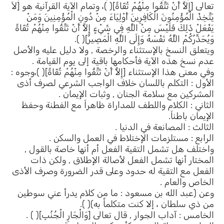
تعالى [إِلاَّ أَنْ تَتَّقُوا مِنْهُمْ تُقَاةً]( )، وتمام الآية القرآنية هو [لاَ
يَتَّخِذْ الْمُؤْمِنُونَ الْكَافِرِينَ أَوْلِيَاءَ مِنْ دُونِ الْمُؤْمِنِينَ وَمَنْ
يَفْعَلْ ذَلِكَ فَلَيْسَ مِنْ اللَّهِ فِي شَيْءٍ إِلاَّ أَنْ تَتَّقُوا مِنْهُمْ تُقَاةً
وَيُحَذِّرُكُمْ اللَّهُ نَفْسَهُ وَإِلَى اللَّهِ الْمَصِيرُ]( ).
ويتعلق النسخ بالإستثناء والرخصة , ولا دليل عليه والأصل
عدم نسخ هذه الآية فأحكامها باقية إلى يوم القيامة .
وفي معنى هذا الإستثناء [إِلاَّ أَنْ تَتَّقُوا مِنْهُمْ تُقَاةً]( )،وجوه :
الأول : التكلم باللسان خلاف الواجب الشرعي لصرف أذى
المشركين مع سلامة الجنان , وثبات الإيمان .
الثاني : الكلام واللطف للمداراة ظاهراَ مع الفطنة وحفظ
الإيمان باطناَ.
الثالث : المصانعة في الدنيا .
الرابع : مستلزمات الإختلاط في العمل والسكن .
واختلف هل تشمل التقية الفعل أم أنها خاصة بالقول ,
المختار أنها تشمل الفعل لأصالة الإطلاق , ولكن ذات
الفعل مع التقية له حدود وعلى قدر الضرورة وصرف الأذى
الخاص والعام .
وعن (عبد الله بن مسعود : ما من كلام يدرأ عني سوطين
من ذي سلطان ، إلا كنت متكلماً به)( ).
الخامس : آداب الجوار , قال تعالى [وَالْجَارِ الْجُنُبِ]( ) .