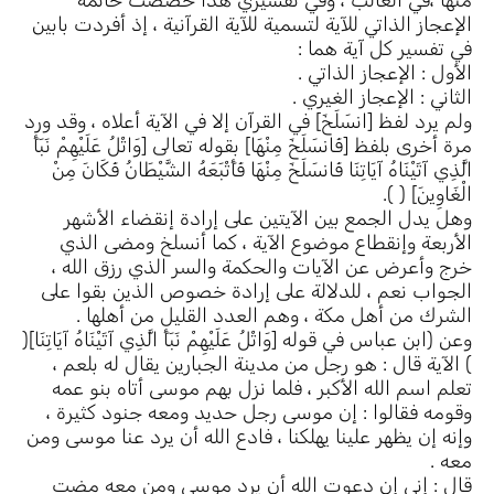
الإعجاز الذاتي للآية لتسمية للآية القرآنية ، إذ أفردت بابين
في تفسير كل آية هما :
الأول : الإعجاز الذاتي .
الثاني : الإعجاز الغيري .
ولم يرد لفظ [انسَلَخَ] في القرآن إلا في الآية أعلاه ، وقد ورد
مرة أخرى بلفظ [فَانسَلَخَ مِنْهَا] بقوله تعالى [وَاتْلُ عَلَيْهِمْ نَبَأَ
الَّذِي آتَيْنَاهُ آيَاتِنَا فَانسَلَخَ مِنْهَا فَأَتْبَعَهُ الشَّيْطَانُ فَكَانَ مِنْ
الْغَاوِينَ] ( ).
وهل يدل الجمع بين الآيتين على إرادة إنقضاء الأشهر
الأربعة وإنقطاع موضوع الآية ، كما أنسلخ ومضى الذي
خرج وأعرض عن الآيات والحكمة والسر الذي رزق الله ،
الجواب نعم ، للدلالة على إرادة خصوص الذين بقوا على
الشرك من أهل مكة ، وهم العدد القليل من أهلها .
وعن (ابن عباس في قوله [وَاتْلُ عَلَيْهِمْ نَبَأَ الَّذِي آتَيْنَاهُ آيَاتِنَا](
) الآية قال : هو رجل من مدينة الجبارين يقال له بلعم ،
تعلم اسم الله الأكبر ، فلما نزل بهم موسى أتاه بنو عمه
وقومه فقالوا : إن موسى رجل حديد ومعه جنود كثيرة ،
وإنه إن يظهر علينا يهلكنا ، فادع الله أن يرد عنا موسى ومن
معه .
قال : إني إن دعوت الله أن يرد موسى ومن معه مضت