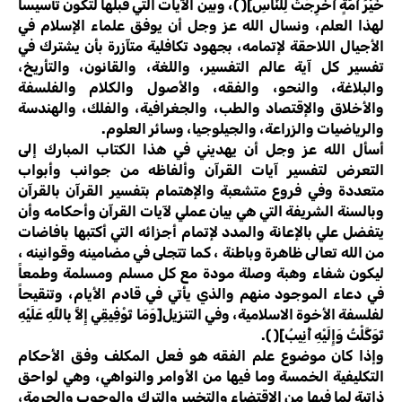
خَيْرَ أُمَّةٍ أُخْرِجَتْ لِلنَّاسِ]( )، وبين الآيات التي قبلها لتكون تأسيساً
لهذا العلم، ونسال الله عز وجل أن يوفق علماء الإسلام في
الأجيال اللاحقة لإتمامه، بجهود تكافلية متآزرة بأن يشترك في
تفسير كل آية عالم التفسير، واللغة، والقانون، والتأريخ،
والبلاغة، والنحو، والفقه، والأصول والكلام والفلسفة
والأخلاق والإقتصاد والطب، والجغرافية، والفلك، والهندسة
والرياضيات والزراعة، والجيلوجيا، وسائر العلوم.
أسأل الله عز وجل أن يهديني في هذا الكتاب المبارك إلى
التعرض لتفسير آيات القرآن وألفاظه من جوانب وأبواب
متعددة وفي فروع متشعبة والإهتمام بتفسير القرآن بالقرآن
وبالسنة الشريفة التي هي بيان عملي لآيات القرآن وأحكامه وأن
يتفضل علي بالإعانة والمدد لإتمام أجزائه التي أكتبها بافاضات
من الله تعالى ظاهرة وباطنة ، كما تتجلى في مضامينه وقوانينه ،
ليكون شفاء وهبة وصلة مودة مع كل مسلم ومسلمة وطمعاً
في دعاء الموجود منهم والذي يأتي في قادم الأيام، وتنقيحاً
لفلسفة الأخوة الاسلامية، وفي التنزيل[وَمَا تَوْفِيقِي إِلاَّ بِاللَّهِ عَلَيْهِ
تَوَكَّلْتُ وَإِلَيْهِ أُنِيبُ]( ).
وإذا كان موضوع علم الفقه هو فعل المكلف وفق الأحكام
التكليفية الخمسة وما فيها من الأوامر والنواهي، وهي لواحق
ذاتية لما فيها من الإقتضاء والتخيير والترك والوجوب والحرمة،