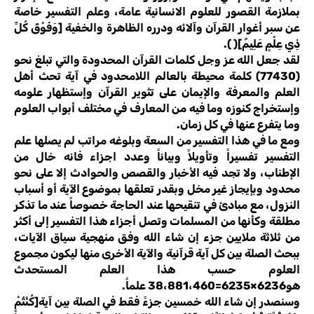
بملازمة القصور للعلوم الانسانية عامة، وعلم التفسير خاصة
عن سبر أغوار القرآن وآلائه ودرره الظاهرة والخفية [وَفَوْقَ كُلِّ
ذِي عِلْمٍ عَلِيمٌ]( ).
لقد جعل الله عز وجل كلمات القرآن المحدودة والتي تبلغ نحو
(77430) كلمة محيطة بالعالم اللامحدود في آية تحث أهل
العلم والمعرفة والإيمان على تثوير القرآن وإستظهار علومه
وإستخراج كنوزه وما فيه من المعارف في مختلف أبواب العلوم
وما يتفرع عنها في كل زمان.
ومع ما في هذا التفسير من السعة وبلوغه مراتب لم يصلها علم
التفسير تفسيراً وتأويلاً وبياناً وعدد اجزاء فانه خال من
الإطناب، ولا تجد فيه الأخبار والقصص والحوادث إلا على نحو
محدود وبإيجاز غير مخل وبقدر تعلقها بموضوع الآية أو أسباب
النزول، مع مبادئ في تنقيحها عند الحاجة خصوصاً عند ما تذكر
مطلقة وكأنها من المسلمات وتصل أجزاء هذا التفسير إلى أكثر
من ثلاثة ملايين جزء إن شاء الله وفق منهجية سياق الآيات،
ببحث الصلة بين كل آية قرآنية والآية الأخرى منها ليكون مجموع
العلوم حسب هذا العلم المستحدث
هو6236×6235=38،881،460 علماً.
وسنصدر إن شاء الله خمسين جزءً فقط في الصلة بين آية[كُنْتُمْ