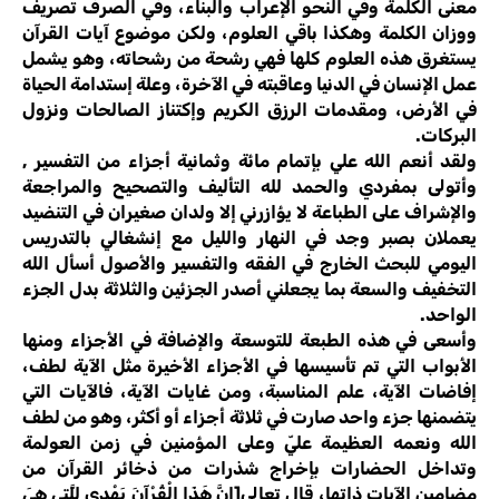
معنى الكلمة وفي النحو الإعراب والبناء، وفي الصرف تصريف
ووزان الكلمة وهكذا باقي العلوم، ولكن موضوع آيات القرآن
يستغرق هذه العلوم كلها فهي رشحة من رشحاته، وهو يشمل
عمل الإنسان في الدنيا وعاقبته في الآخرة، وعلة إستدامة الحياة
في الأرض، ومقدمات الرزق الكريم وإكتناز الصالحات ونزول
البركات.
ولقد أنعم الله علي بإتمام مائة وثمانية أجزاء من التفسير ,
وأتولى بمفردي والحمد لله التأليف والتصحيح والمراجعة
والإشراف على الطباعة لا يؤازرني إلا ولدان صغيران في التنضيد
يعملان بصبر وجد في النهار والليل مع إنشغالي بالتدريس
اليومي للبحث الخارج في الفقه والتفسير والأصول أسأل الله
التخفيف والسعة بما يجعلني أصدر الجزئين والثلاثة بدل الجزء
الواحد.
وأسعى في هذه الطبعة للتوسعة والإضافة في الأجزاء ومنها
الأبواب التي تم تأسيسها في الأجزاء الأخيرة مثل الآية لطف،
إفاضات الآية، علم المناسبة، ومن غايات الآية، فالآيات التي
يتضمنها جزء واحد صارت في ثلاثة أجزاء أو أكثر، وهو من لطف
الله ونعمه العظيمة عليّ وعلى المؤمنين في زمن العولمة
وتداخل الحضارات بإخراج شذرات من ذخائر القرآن من
مضامين الآيات ذاتها، قال تعالى[إِنَّ هَذَا الْقُرْآنَ يَهْدِي لِلَّتِي هِيَ