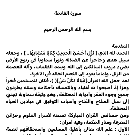
سورة الفاتحة
بسم الله الرحمن الرحيم
المقدمة
الحمد لله الذي [ نَزَّلَ أَحْسَنَ الْحَدِيثِ كِتَابًا مُتَشَابِهًا.. ] ، وجعله
سبيل هدى وحاجزاً عن الضلالة ونوراً سماوياً في ربوع الأرض
يضيء دروب السالكين إلى الله ويبدد الظلمات، وآلة للعصمة
من الزلل، وإماماً يقود إلى النعيم الخالد في الآخرة.
لقد جعل الله القرآن[تِبْيَانًا لِكُلِّ شَيْ]( )، فكان للمسلمين فخراً
وعزاً إذ أصبحوا به أغنياء وبالتمسك بأحكامه وسننه يطردون
جميع وجوه الفقر وأبوابه المختلفة , وهو وثيقة سماوية تهدي
إلى سبل الصلاح والفلاح وأسباب التوفيق في ميادين الحياة
المختلفة.
ومن خصائص القرآن المباركة تضمنه لأسرار العلوم وخزائن
المعرفة ومنار الحكمة، وفيه أمران:
الأول : علم الله تعالى بأهلية المسلمين واستحقاقهم لنعمة