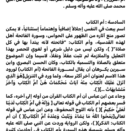
محمد صلى الله عليه وآله وسلم .
السادسة : أم الكتاب
اسم يبعث في النفس إجلالاً إضافياً وإهتماماً إستثنائياً، لا يمكن
تصور منع آثاره من الظهور على الحواس، وسورة الفاتحة أهل
لهذه القدسية، وأم الكتاب: “فاتحته لأنه يبتدأ بها في كل
صلاة”( )، ولكن ليس من دليل شرعي أو لغوي للحصر بهذا
التعليل والملازمة لم تثبت عقلاً ونقلاً، لاسيما وإن الموضوع
متعلق بالصلاة والتسمية بالكتاب، وكان الحسن البصري وابن
ســيرين يكــرهان أن يقال لســـورة الفاتحة (أم الكتاب) لورود
هذا الاسم لعنوان آخر أكثر سعة، ولما ورد في التنزيل[هُوَ الَّذِي
أَنْزَلَ عَلَيْكَ الْكِتَابَ مِنْهُ آيَاتٌ مُحْكَمَاتٌ هُنَّ أُمُّ الْكِتَابِ وَأُخَرُ
مُتَشَابِهَاتٌ …]( ).
وجاء عن ابن عباس أن أم الكتاب القرآن من أوله إلى آخره، كما
فسر بعضهم أم الكتاب في قوله تعالى [ وَإِنَّهُ فِي أُمِّ الْكِتَابِ لَدَيْنَا
لَعَلِيٌّ حَكِيمٌ ]( ) بأنه اللوح المحفوظ، وعن ابن عباس في قوله
تعالى[يَمْحُوا اللَّهُ مَا يَشَاءُ وَيُثْبِتُ وَعِنْدَهُ أُمُّ الْكِتَابِ]( ) أن أم
الكتاب: الذكر)( )، ولكن الرواية وردت عن النبي صلى الله عليه
وآله وسلم بتسمية هذه السورة بأم الكتاب في أحاديث كثيرة