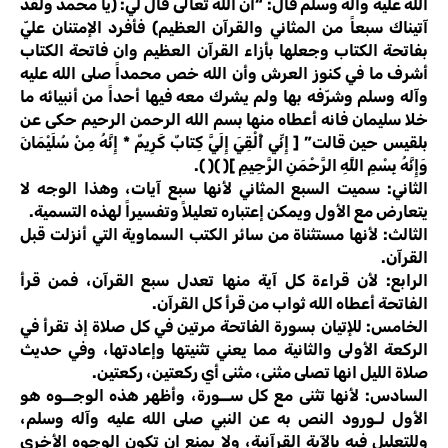
الله عليه وآله وسلم قال: “أن الله تعالى قال لي: (يا محمد ولقد
آتيناك سبعاً من المثاني والقرآن العظيم) فأفرد الإمتنان عليّ
بفاتحة الكتاب وجعلها بأزاء القرآن العظيم وان فاتحة الكتاب
أشرف ما في كنوز العرش وأن الله خص محمداً صلى الله عليه
وآله وسلم وشرّفه بها ولم يشرك معه فيها أحداً من أنبيائه ما
خلا سليمان فانه أعطاه منها بسم الله الرحمن الرحيم حكى عن
بلقيس حين قالت” [ إِنِّي أُلْقِيَ إِلَيَّ كِتابٌ كَرِيمٌ * إِنَّهُ مِنْ سُلَيْمَانَ
وَإِنَّهُ بِسْمِ اللَّهِ الرَّحْمَنِ الرَّحِيمِ ]( )( ).
الثاني: سميت السبع المثاني لأنها سبع آيات، وهذا الوجه لا
يتعارض مع الأول ويمكن إعتباره تعليلاً وتفسيراً لهذه التسمية.
الثالث: لأنها مستثناة من سائر الكتب السماوية التي أنزلت قبل
القرآن.
الرابع: لأن قراءة كل آية منها تعدل سبع القرآن، فمن قرأ
الفاتحة أعطاه الله ثواب من قرأ كل القرآن.
الخامس: للإتيان بسورة الفاتحة مرتين في كل صلاة إذ تقرأ في
الركعة الأولى والثانية مما يعني تثنيتها وإعادتها، وفي حديث
صلاة الليل انها تصلى مثنى، مثنى أي ركعتين، ركعتين.
السادس: لأنها تثنى مع كل ســورة، وأظهر هذه الوجــوه هو
الأول لـورود النص به عن النبي صلى الله عليه وآله وسلم،
وللتعليل فيه بالآية القرآنية، ولا يمنع ان تكون الوجوه الأخرى