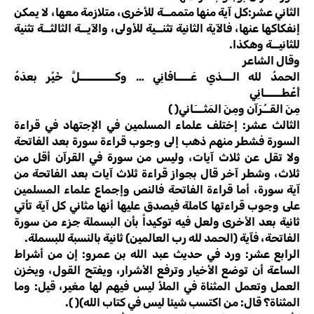
الثاني عشر:كل آية منها متممــة للأخرى، متلازمة معها، لا يمكن
إنفكاكها عنها، فالآية الثانية تثنــية للأولى، والآيــة الثالثــة تثنية
للثانيــة وهكذا.
وقال الشاعر
الحمدُ لله الـــذي عَــــافَانِي … وكــــــــــلَّ خَيْر بعدَهُ
أَعْطـــــانِي
مِنَ القــُرَآن ومِنَ المَثـــَاني( )
الثالث عشر: إختلف علماء المسلمين في الإجتهاد في قراءة
السورة فشطر منهم ذهب إلى وجوب قراءة سورة بعد الفاتحة
ولا تقل عن ثلاث آيات، وليس من سورة في القرآن أقل من
ثلاث، وشطر آخر قال بجواز قراءة ثلاث آيات بعد الفاتحة من
آية سورة، أما قراءة الفاتحة فالنص وإجماع علماء المسلمين
على وجوب قراءتها كاملة فيصدق عليها أنها مثاني كل آية تأتي
ثانية بعد الأخرى ولعل فيه توكيداً بأن البسملة جزء من سورة
الفاتحة، فآية (الحمد لله رب العالمين) ثانية بالنسبة للبسملة.
الرابع عشر: ورد في حديث عبد الله بن عمرو: إن من أشراط
الساعة أن توضع الأخيار وترفع الأشرار، ويفتح القول، ويخزن
العمل وتعمل المثناة في الملأ ليس فيهم لها مغير، قيل: وما
المثناة؟ قال: من اكتسب شيئا ليس في كتاب الله)( ).