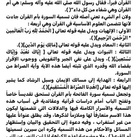
القرآن فبرأ، فقال رسول الله صلى الله عليه وآله وسلم: هي أم
القرآن وهي شفاء من كل داء”( ).
ولان أم الشيء تعني أصله فان تسمية السورة بأم القرآن جاءت
لأنها تتضمن العلوم الأساسية في القرآن وهي أربعة :
الأولى : الإلهيات ويدل عليه قوله تعالى [ الْحَمْدُ لِلَّهِ رَبِّ الْعَالَمِينَ
* الرَّحْمَنِ الرَّحِيمِ]( ).
الثانية : المعاد ويدل عليه قوله تعالى [مَالِكِ يَوْمِ الدِّينِ]( ).
الثالثة : النبوات ويدل عليه قوله تعالى [ إِيَّاكَ نَعْبُدُ وَإِيَّاكَ
نَسْتَعِينُ]( )، ويدل على نفي الجبر والتفويض ووجوب الإقرار
بقضاء الله وقدره الذي تثبته أيضا هذه الآية وآية الصراط من
السورة.
الرابعة : الهداية إلى مسالك الإيمان وسبل الرشاد كما يشير
إليها قوله تعالى [اهْدِنَا الصِّرَاطَ الْمُسْتَقِيمَ]( ).
وتجعل تسمية سورة الفاتحة بأم القرآن تستحق تقديساً خاصاً
وتفتح الباب أمام دراسات قرآنية وعقائدية في أسباب هذه
التسمية والأسرار الكامنة فيها والدلالات التي تتضمنها ليكون
هذا الاسم متعارفاً لها وملازماً لذكرها، وقد يطلق عنواناً عليها
من غير استغراب ، وفيه دعوة إلى التحقيق والبيان وإستظهار
المسائل والأحكام من هذه التسمية وكره ابن سيرين تسميتها
أم القرى( ) ، ولا موضوعية لهذه الكراهة إذا ثبت النص عن النبي