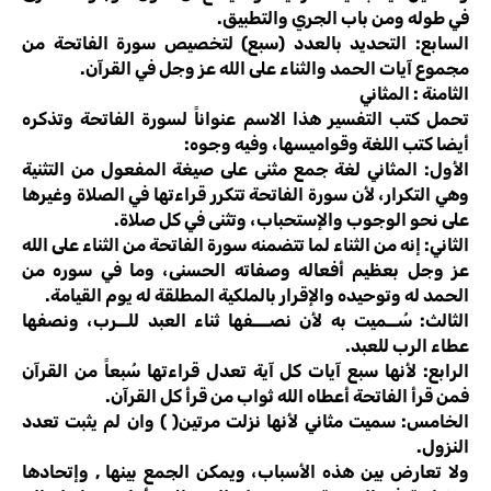
في طوله ومن باب الجري والتطبيق.
السابع: التحديد بالعدد (سبع) لتخصيص سورة الفاتحة من
مجموع آيات الحمد والثناء على الله عز وجل في القرآن.
الثامنة : المثاني
تحمل كتب التفسير هذا الاسم عنواناً لسورة الفاتحة وتذكره
أيضا كتب اللغة وقواميسها، وفيه وجوه:
الأول: المثاني لغة جمع مثنى على صيغة المفعول من التثنية
وهي التكرار، لأن سورة الفاتحة تتكرر قراءتها في الصلاة وغيرها
على نحو الوجوب والإستحباب، وتثنى في كل صلاة.
الثاني: إنه من الثناء لما تتضمنه سورة الفاتحة من الثناء على الله
عز وجل بعظيم أفعاله وصفاته الحسنى، وما في سوره من
الحمد له وتوحيده والإقرار بالملكية المطلقة له يوم القيامة.
الثالث: سُــميت به لأن نصـــفها ثناء العبد للــرب، ونصفها
عطاء الرب للعبد.
الرابع: لأنها سبع آيات كل آية تعدل قراءتها سُبعاً من القرآن
فمن قرأ الفاتحة أعطاه الله ثواب من قرأ كل القرآن.
الخامس: سميت مثاني لأنها نزلت مرتين( ) وان لم يثبت تعدد
النزول.
ولا تعارض بين هذه الأسباب، ويمكن الجمع بينها , وإتحادها