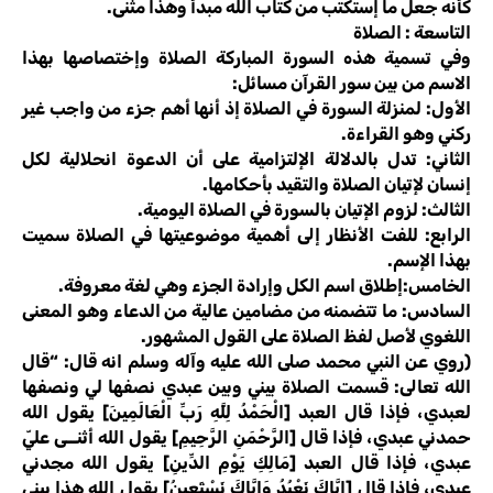
كأنه جعل ما إستكتب من كتاب الله مبدأ وهذا مثنى.
التاسعة : الصلاة
وفي تسمية هذه السورة المباركة الصلاة وإختصاصها بهذا
الاسم من بين سور القرآن مسائل:
الأول: لمنزلة السورة في الصلاة إذ أنها أهم جزء من واجب غير
ركني وهو القراءة.
الثاني: تدل بالدلالة الإلتزامية على أن الدعوة انحلالية لكل
إنسان لإتيان الصلاة والتقيد بأحكامها.
الثالث: لزوم الإتيان بالسورة في الصلاة اليومية.
الرابع: للفت الأنظار إلى أهمية موضوعيتها في الصلاة سميت
بهذا الإسم.
الخامس:إطلاق اسم الكل وإرادة الجزء وهي لغة معروفة.
السادس: ما تتضمنه من مضامين عالية من الدعاء وهو المعنى
اللغوي لأصل لفظ الصلاة على القول المشهور.
(روي عن النبي محمد صلى الله عليه وآله وسلم انه قال: “قال
الله تعالى: قسمت الصلاة بيني وبين عبدي نصفها لي ونصفها
لعبدي، فإذا قال العبد [الْحَمْدُ لِلَّهِ رَبِّ الْعَالَمِينَ] يقول الله
حمدني عبدي، فإذا قال [الرَّحْمَنِ الرَّحِيمِ] يقول الله أثنــى عليّ
عبدي، فإذا قال العبد [مَالِكِ يَوْمِ الدِّينِ] يقول الله مجدني
عبدي، فإذا قال [إِيَّاكَ نَعْبُدُ وَإِيَّاكَ نَسْتَعِينُ] يقول الله هذا بيني