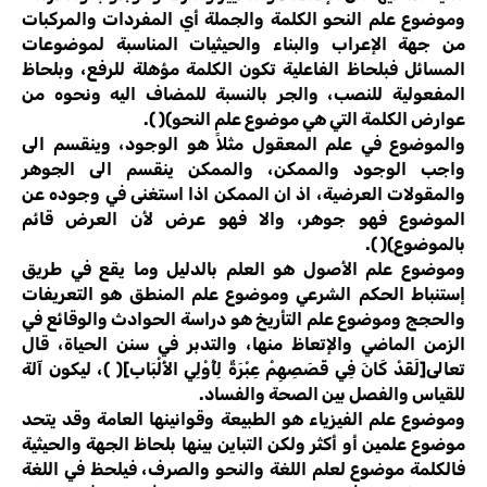
وموضوع علم النحو الكلمة والجملة أي المفردات والمركبات
من جهة الإعراب والبناء والحيثيات المناسبة لموضوعات
المسائل فبلحاظ الفاعلية تكون الكلمة مؤهلة للرفع، وبلحاظ
المفعولية للنصب، والجر بالنسبة للمضاف اليه ونحوه من
عوارض الكلمة التي هي موضوع علم النحو)( ).
والموضوع في علم المعقول مثلاً هو الوجود، وينقسم الى
واجب الوجود والممكن، والممكن ينقسم الى الجوهر
والمقولات العرضية، اذ ان الممكن اذا استغنى في وجوده عن
الموضوع فهو جوهر، والا فهو عرض لأن العرض قائم
بالموضوع)( ).
وموضوع علم الأصول هو العلم بالدليل وما يقع في طريق
إستنباط الحكم الشرعي وموضوع علم المنطق هو التعريفات
والحجج وموضوع علم التأريخ هو دراسة الحوادث والوقائع في
الزمن الماضي والإتعاظ منها، والتدبر في سنن الحياة، قال
تعالى[لَقَدْ كَانَ فِي قَصَصِهِمْ عِبْرَةٌ لِأُوْلِي الأَلْبَابِ]( )، ليكون آلة
للقياس والفصل بين الصحة والفساد.
وموضوع علم الفيزياء هو الطبيعة وقوانينها العامة وقد يتحد
موضوع علمين أو أكثر ولكن التباين بينها بلحاظ الجهة والحيثية
فالكلمة موضوع لعلم اللغة والنحو والصرف، فيلحظ في اللغة