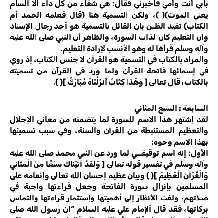
بابي أنت وأمي فاخبرني فقال: هي شفاء من كل داء الا السام
يعني الموت)( )، ولكن التسمية هنا (قال فعلمه الحمد أم
الكتاب) تفيد الظـن بان القائل بالتسمية هو أحد رجال الإسناد
وان التعليم كان لذات السورة، والظاهر أن النبي صلى الله عليه
وآله وسلم قرأها له وهو الأنسب لإرادة التعليم.
والمراد بالكتاب في التسمية هو القرآن لا جنس الكتاب، إذ روي
في إسمائها فاتحة القرآن ولما ورد في القرآن من تسميته
بالكتاب، قال تعالى [ وَهَذَا كِتَابٌ أَنزَلْنَاهُ مُبَارَكٌ ]( ).
السابعة : السبع المثاني
لقد إشتهر هذا الاسم للسورة لما يتضمنه من معاني الإجلال
والتعظيم المستنبطة من القرآن والسنة، وفي سبب تسميتها
بهذا الاسم وجوه:
الأول: إنه اسم توقيفــي لما ورد عن النبي محمد صلى الله عليه
وآله وسلم في تفسير قوله تعالى [ وَلَقَدْ آتَيْنَاكَ سبْعًا مِنْ الْمَثَانِي
وَالْقُرْآنَ الْعَظِيمَ ]( ) وبيان عظيم إحسان الله تعالى وإنعامه على
المسلمين بإنزال سورة الفاتحة وجعل قراءتها واجبة في
صلاتهم، ولفت الأنظار إلى أهميتها وإستثمار قراءتها والتماس
بركاتها، فقد قال ألإمام علي عليه السلام “ان رسول الله صلى