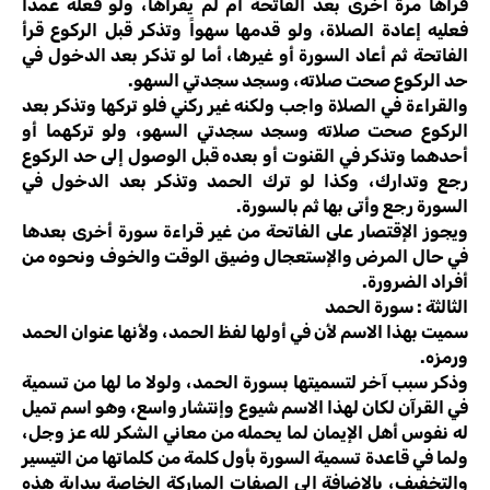
قرأها مرة أخرى بعد الفاتحة أم لم يقرأها، ولو فعله عمداً
فعليه إعادة الصلاة، ولو قدمها سهواً وتذكر قبل الركوع قرأ
الفاتحة ثم أعاد السورة أو غيرها، أما لو تذكر بعد الدخول في
حد الركوع صحت صلاته، وسجد سجدتي السهو.
والقراءة في الصلاة واجب ولكنه غير ركني فلو تركها وتذكر بعد
الركوع صحت صلاته وسجد سجدتي السهو، ولو تركهما أو
أحدهما وتذكر في القنوت أو بعده قبل الوصول إلى حد الركوع
رجع وتدارك، وكذا لو ترك الحمد وتذكر بعد الدخول في
السورة رجع وأتى بها ثم بالسورة.
ويجوز الإقتصار على الفاتحة من غير قراءة سورة أخرى بعدها
في حال المرض والإستعجال وضيق الوقت والخوف ونحوه من
أفراد الضرورة.
الثالثة : سورة الحمد
سميت بهذا الاسم لأن في أولها لفظ الحمد، ولأنها عنوان الحمد
ورمزه.
وذكر سبب آخر لتسميتها بسورة الحمد، ولولا ما لها من تسمية
في القرآن لكان لهذا الاسم شيوع وإنتشار واسع، وهو اسم تميل
له نفوس أهل الإيمان لما يحمله من معاني الشكر لله عز وجل،
ولما في قاعدة تسمية السورة بأول كلمة من كلماتها من التيسير
والتخفيف، بالإضافة إلى الصفات المباركة الخاصة ببداية هذه