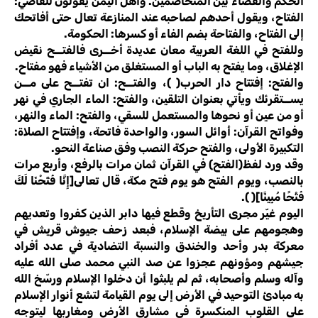
الحكم والقضاء بين المتخاصمين. وأهل اليمن يقولون للقاضي:
الفتاح، ويقول أحدهم لصاحبه عند المنازعة تعال حتى أفاتحك
إلى الفتاح، والفتاحة بضم الفاء أو كسرها: الحكومة.
وللفتح في اللغة العربية معان عديدة أخــرى فالفتــح نقيض
الإغلاق، وما يفتح به الباب أو المستغلق من الأشياء فهو مفتاح.
والفتح: إفتتاح دار الحرب( )، والفتــح: ان تفتــح على مــن
يســتقرئك ويأتي بعنوان التلقين، والفتح: الماء الجاري في نهر
أو من عين أو نحوها والمستعمل للسقي، والفتح: الماء والنهر،
وفواتح القرآن: أوائل السور، والواحدة فاتحة، وإفتتاح الصلاة:
التكبيرة الأولى، والفتح حركة النصب وفق صناعة النحو.
وقد ورد لفظ(الفتح) في القرآن ثمان مرات بالرفع، وأربع مرات
بالنصب، ويوم الفتح هو يوم فتح مكة، قال تعالى[إِنَّا فَتَحْنَا لَكَ
فَتْحًا مُبِينًا]( ).
اليوم غيّر مجرى التأريخ وقطع فيها دابر الذين كفروا وتعديهم
وهجومهم على بيضة الإسلام، فبعد زحف جيوش قريش في
معركة بدر وأحد والخندق والنسبة التضادية في عدد أفراد
جيشهم ومؤونهم عجزوا عن صد النبي محمد صلى الله عليه
وآله وسلم وأصحابه، ثم لم يلبثوا أن دخلوا الإسلام ورسّخ الله
به مبادئ التوحيد في الأرض إلى يوم القيامة لتشع أنوار الإسلام
على القلوب المنكسرة في مشارق الأرض ومغاربها ليتوجه