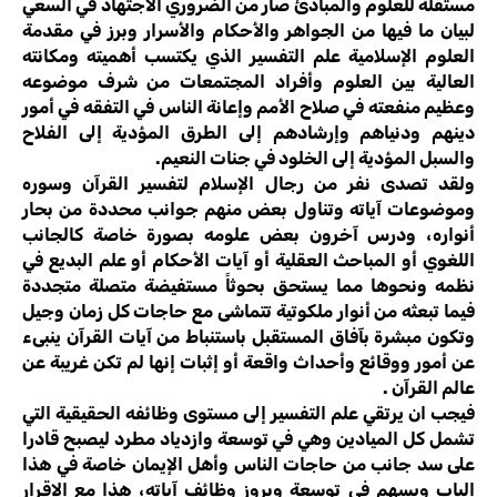
مستقلة للعلوم والمبادئ صار من الضروري الاجتهاد في السعي
لبيان ما فيها من الجواهر والأحكام والأسرار وبرز في مقدمة
العلوم الإسلامية علم التفسير الذي يكتسب أهميته ومكانته
العالية بين العلوم وأفراد المجتمعات من شرف موضوعه
وعظيم منفعته في صلاح الأمم وإعانة الناس في التفقه في أمور
دينهم ودنياهم وإرشادهم إلى الطرق المؤدية إلى الفلاح
والسبل المؤدية إلى الخلود في جنات النعيم.
ولقد تصدى نفر من رجال الإسلام لتفسير القرآن وسوره
وموضوعات آياته وتناول بعض منهم جوانب محددة من بحار
أنواره، ودرس آخرون بعض علومه بصورة خاصة كالجانب
اللغوي أو المباحث العقلية أو آيات الأحكام أو علم البديع في
نظمه ونحوها مما يستحق بحوثاً مستفيضة متصلة متجددة
فيما تبعثه من أنوار ملكوتية تتماشى مع حاجات كل زمان وجيل
وتكون مبشرة بآفاق المستقبل باستنباط من آيات القرآن ينبىء
عن أمور ووقائع وأحداث واقعة أو إثبات إنها لم تكن غريبة عن
عالم القرآن .
فيجب ان يرتقي علم التفسير إلى مستوى وظائفه الحقيقية التي
تشمل كل الميادين وهي في توسعة وازدياد مطرد ليصبح قادرا
على سد جانب من حاجات الناس وأهل الإيمان خاصة في هذا
الباب ويسهم في توسعة وبروز وظائف آياته، هذا مع الإقرار