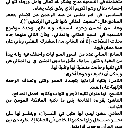
متضامنة في التسمية مدح وشكر لله تعالى وأمل ورجاء لتوالي
إحسانه تعالى وهو الكريم الذي ينفق كيف يشاء.
السادس: في خبر يونس بن عبد الرحمن عن الإمام جعفر
الصادق قال: “سميت المثاني لأنها تثنى في الركعتين”( ).
وهذا من أحسن وجوه التسمية، وبه تظهر وحدة موضوع
التسمية في السبع المثاني والمثاني، وكأن الثاني منهما جاء
بحذف المضاف، إلا أن المثاني من المشترك اللفظي ويأتي على
عدة معان فيها.
السابع: المثاني عدد من السور المتواليات واختلف فيه وانه يبدأ
من البقرة وينتهي ببراءة، وقيل ما دون المئين أي أن المثاني هي
التي تلتها وجاءت متعقبة لها وتثنية لها.
ويمكن أن نضيف وجوهاً أخرى:
الثامن: بتثنية قراءتها يتجـدد العفو وتثنى وتضاف الرحمة
الإلهية على العبد.
التاسع: إنها عنوان تثنية الأجر والثواب وكتابة العمل الصالح.
العاشر: بقراءة الفاتحة يثنى ما تكتبه الملائكة للمؤمن من
الثواب.
الحادي عشر: ليس لها مثيل في القـــرآن، وينظــر لها على
نحـــو مســتقل ولها حكمها الخاص في الصلاة إذ تنفرد من بين
سور القرآن بوجوب قراءتها.