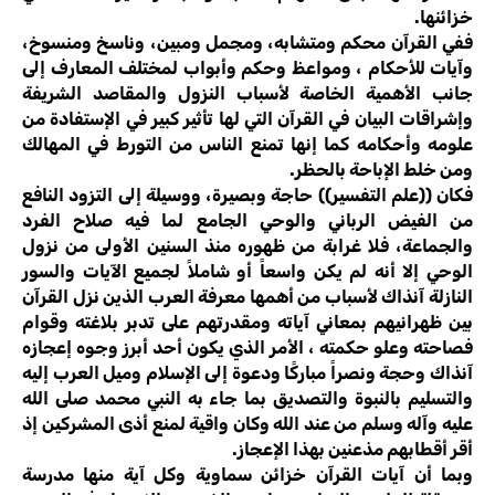
خزائنها.
ففي القرآن محكم ومتشابه، ومجمل ومبين، وناسخ ومنسوخ،
وآيات للأحكام ، ومواعظ وحكم وأبواب لمختلف المعارف إلى
جانب الأهمية الخاصة لأسباب النزول والمقاصد الشريفة
وإشراقات البيان في القرآن التي لها تأثير كبير في الإستفادة من
علومه وأحكامه كما إنها تمنع الناس من التورط في المهالك
ومن خلط الإباحة بالحظر.
فكان ((علم التفسير)) حاجة وبصيرة، ووسيلة إلى التزود النافع
من الفيض الرباني والوحي الجامع لما فيه صلاح الفرد
والجماعة، فلا غرابة من ظهوره منذ السنين الأولى من نزول
الوحي إلا أنه لم يكن واسعاً أو شاملاً لجميع الآيات والسور
النازلة آنذاك لأسباب من أهمها معرفة العرب الذين نزل القرآن
بين ظهرانيهم بمعاني آياته ومقدرتهم على تدبر بلاغته وقوام
فصاحته وعلو حكمته ، الأمر الذي يكون أحد أبرز وجوه إعجازه
آنذاك وحجة ونصراً مباركًا ودعوة إلى الإسلام وميل العرب إليه
والتسليم بالنبوة والتصديق بما جاء به النبي محمد صلى الله
عليه وآله وسلم من عند الله وكان واقية لمنع أذى المشركين إذ
أقر أقطابهم مذعنين بهذا الإعجاز.
وبما أن آيات القرآن خزائن سماوية وكل آية منها مدرسة