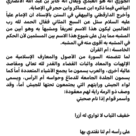
الجوزي انه هو العبدي ويقال انه جابر بن عبد الله الانصاري
البياضي فيما ذكره ابن عساكر وابن حجر في الإصابة.
وأخرج الدارقطني والبيهقي في السنن بالإسناد ان الإمام علياً
عليه السلام سئل عن السبع المثاني فقال الحمد لله رب
العالمين ليكون هذا الاسم تعريفاً ومشبهاً به وهو أبين من
المشبه مما يدل على شيوع هذا الاسم بين المسلمين لأن الحكم
في المشبه به أقوى منه في المشبه.
الخامسة : أم القرآن
لما تتضمنه السورة من الأصول والمعارف الإسلامية من
الإلهيات والمعاد واثبات القضاء والقدر لله تعالى ومقاصد
عالية أخرى، والعرب يسمون ما يجمع الأشياء المتعددة اُماً كما
يسمون الجلدة الجامعة للدماغ وحواسه أم الرأس، ويسمى
لواء الجيش ورايتهم التي يجتمعون تحتها للجيش أماً، وقد
وصف ذو الرمة راية لهم معقودة:
وأسمر قوام إذا نام صحبتي
خفيف الثياب لا تواري له أزرا
على رأسه أم لنا نقتدي بها