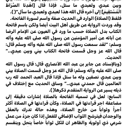
وبين عبدي ولعبدي ما سئل، فإذا قال [اهْدِنَا الصِّرَاطَ
الْمُسْتَقِيمَ] إلى آخره قال الله هذا لعبدي ولعبدي ما سأل”( ).
فلفظ (الصلاة) الوارد في الحديث صفة واسم لسورة الفاتحة.
وقد وردت الرواية عن طريق أهل البيت أيضا ولكن باسم فاتحة
الكتاب بدل الصلاة حسب ما ورد في العيون عن الإمام الرضا
عن آبائه عن أمير المؤمنين عن رسول الله صلى الله عليه وآله
وسلم: “لقد سمعت رسول الله صلى الله عليه وآله وسلم قال:
قال الله عز وجل قسمت فاتحة الكتاب بيني وبين عبدي..”
الحديث.
(وبالإسناد عن جابر بن عبد الله الأنصاري قال: قال رسول الله
صلى الله عليه وآله وسلم: قال الله عز وجل قسمت الصلاة بيني
وبين عبدي نصفين وله ما سئل فإذا قال العبد الحمد لله رب
العالمين قال حمدني عبدي..” وساق الحديث مع إختلاف في
ذيله يسير عن الرواية المتقدم ذكرها( ).
السابع: لعل في تسمية الفاتحة بالصلاة إشارات دقيقة إلى
مضاعفة اجر قراءتها في الصلاة، وكأن قراءتها في الصلاة أكثر
أجراً وثواباً من خارج الصلاة، وهذه حالة تدرك بالعقل
والوجدان فيترشح الثواب الإضافي للفعل إذا كان جزءً من عمل
شرعي ذي أولوية والظاهر ان للكل ثواباً خاصاً ينحل وينقسم