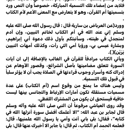
فلابد من إمضاء تلك التسمية المباركة، خصوصاً وان النص ورد
بتسميتها أم القرآن، وهو لا يتعارض مع المعنى الأعم لأم الكتاب
.
وورد(عن العرباض بن سارية قال : قال رسول الله صلى الله عليه
وسلم إني عند الله في أم الكتاب لخاتم النبيين، وإن آدم
لمنجدل في طينته، وسأنبئكم بأول ذلك دعوة أبي إبراهيم،
وبشارة عيسى بي، ورؤيا أمي التي رأت، وكذلك أمهات النبيين
يَرَيْن)( ).
ويأتي الكتاب مرادفاً للقرآن في الغالب بالإضافة إلى ان آيات
السورة تتعلق مضامينها بأصل الشرائع، وقصور الأوهام عن
إدراك كنه وأسرار وجوب قراءتها في الصلاة يجب أن لا يؤثر سلباً
في قبول تلك التسمية.
وليس هناك ما يمنع من وقوع اسم (أم الكتاب) على عدة
مسميات مستقلة تكون أمارات الإرتباط والتجانس بينها ليست
خافية فيستحق ان يكون من المشترك اللفظي.
وقد روى العياشي مرفوعاً أن النبي صلى الله عليه وآله وسلم
قال لجابر بن عبد الله: “الا أعلمك أفضل سورة أنزلها الله في
كتابه”، فقال: بلى بابي أنت وأمي يا رسول الله علمنيها، قال:
فعلمه الحمد أم الكتاب، ثم قال: يا جابر الا أخبرك عنها قال: بلى