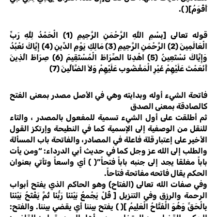
أَقْوَمُ]( ).
قوله تعالى [بِسْمِ اللَّهِ الرَّحْمَنِ الرَّحِيمِ (1) الْحَمْدُ لِلَّهِ رَبِّ
الْعَالَمِينَ (2) الرَّحْمَنِ الرَّحِيمِ (3) مَالِكِ يَوْمِ الدِّينِ (4) إِيَّاكَ نَعْبُدُ
وَإِيَّاكَ نَسْتَعِينُ (5) اهْدِنَا الصِّرَاطَ الْمُسْتَقِيمَ (6) صِرَاطَ الَّذِينَ
أَنْعَمْتَ عَلَيْهِمْ غَيْرِ الْمَغْضُوبِ عَلَيْهِمْ وَلاَ الضَّالِّينَ (7)
فاتحة الشيء أوله وبدايته وهي في الأصل مصدر بمعنى الفتح
كالصادقة بمعنى الصدق
ثم أطلقت على أول الشيء تسمية للمفعول بالمصدر ، والتاء
للنقل من الوصفية إلى الإسمية كما في النطيحة وإرتكز القول
الأخير على إعتبار قلة فاعلة في المصادر، والفاتحة باب المسألة
والطلب إلى الله عز وجل كما في حديث أبي الدرداء: “ومن يأت
باباً مغلقا يجد إلى جنبه باباً فتحاً”( ) أي واسعاً وتأتي بعنوان
الحكم يقال فاتحه مفاتحة فتاحاً.
وفي صفات الله تعالى (الفتاح) وهو الحاكم الذي يفتح أبواب
الرحمة والرزق وفي التنزيل [ قُلْ يَجْمعُ بَيْنَنَا رَبُّنَا ثُمَّ يَفْتَحُ بَيْنَنَا
بِالْحَقِّ وَهُوَ الْفَتَّاحُ الْعَلِيمُ ]( ) يفتح بيننا أي يقضي بيننا. والفتح: