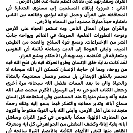
القرآن ومقدرتهم على تعاهد أعظم نعمة عند أهل الأرض .
الثاني : ضرورة إرتقاء المسلمين إلى مستوى الجدارة في
المحافظة على القرآن وحمل لوائه ليؤدي وظائفه بين الناس
باعتباره حبلاً مباركاً ممدوداً بين السماء والأرض.
والقرآن ميزان أعمال الناس وبه تستمر الحياة على الأرض
وتوجه التطورات العلمية السريعة في العالم ويواجه جانبُ
الشر من الإختراعات, وتمنع قوة السلاح والعدد من الطيش
المبيد، وتبقى العودة إلى الدين ومبادئه قائمة في النفوس
ومتعارفة في الأنظمة ، وبديهية في الأحكام ومنبع القرار.
لقد كانت بداية خلق الإنسان وطرو الحركة فيه بان نفخ الله فيه
من روحه، وبما ان حاجة الإنسان كممكن الى الله سبحانه لا
تنحصر بالخلق الإبتدائي بل تستمر وتتصل مستديمة بالنشأة
والحياة والى ما بعد الممات تفضل الله سبحانه مرة أخرى
وجعل الكتاب الموحى به إلى الرسول الأكرم محمد صلى الله
عليه وآله وسلم متوارثاًَ عند المسلمين وفي إستطاعة كل إنسان
سماع آياته وتدبر معانيه والتفكر فيما يدعو إليه وتلك رحمة
متجددة على أهل الأرض، وأبقى الله باب التوبة مفتوحاً والتزود
من المعارف الإلهية ممكناً بالغوص في كنوز القرآن ومناهل
آياته بغية إبانة وكشف المغطى من الجواهر في كل آية ومعرفة
الظاهر منها لتبقى الأفهام الثاقبة والأبصار النيرة سائحة في