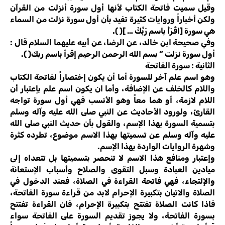
وقيل سميت فاتحة الكتاب لأنها أول سورة أنزلت من القرآن
ولكن أخباراً وروايات كثيرة تفيد بأن أول سورة نزلت من السماء
هي سورة [اقْرَأْ بِاسم رَبِّكَ … ]( ).
وفي صحيحة ابن خالد، عن الرضا، عن أبيه عليهما السلام قال :
أول سورة نزلت ” بسم الله الرحمن الرحيم إقرأ باسم ربك( ).
الثانية : سورة الفاتحة
وهو اسم علم آخر للسورة أما أن يكون إختصاراً لفاتحة الكتاب
واللام كالخلف عن الإضافة، وأما ان يكون اسم علم بإعتبار أن
اللام لازمة، أو هما معاً وهو الأنسب فهي أول سورة تواجه
القارئ، ولورود الأحاديث عن النبي صلى الله عليه وآله وسلم
بتسمية السورة بهذا الإسم، والقول بأن حديث النبي صلى الله
عليه وآله وسلم عن تسميتها بهذا الاسم موضوع، تطرده كثرة
وشهرة الروايات الواردة بهذا الإسم.
وإعتبار ومنافع هذا الاسم لا تنحصر بتسميتها بل تتعداه إلى
ميادين العبادة وسبل التقوى والصلاح وأسباب الإستعانة
والإلتجاء، فهي فاتحة القراءة في الصلاة، فعند الدخول في
الصلاة والاتيان بتكبيرة الإحرام لابد من قراءة سورة الفاتحة،
فاذا كانت الصلاة تفتتح بتكبيرة الإحرام، فان القراءة تفتتح
بسورة الفاتحة، ولا يجوز تقديم السورة على الفاتحة سواء