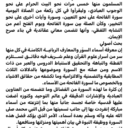
المسلمون منها خمس مرات نحو البيت الحرام على نحو
الوجوب العبادي، وليقرأوا في كل ركعة من الصلاة اليومية
سورة الفاتحة على نحو التعيين، وسورة وآيات أخرى على نحو
التخيير، وكأن الصلة بين سورة الفاتحة ويوم الفتح أعم من
التشابه اللفظي، وأنها تتضمن معاني عقائدية في بناء صرح
الإيمان.
بحث أصولي
إن معرفة أسماء السوّر والمعارف الربانيــة الكامنـة في كل منها
سر من أسرار علوم القرآن وعلم شــريف فيه دقائــق تســـتلزم
الفطنة والنباهة والتحقيق لاستنباط الدروس والعبر من ذات
الاسم ومن صلته مع السورة وموضوعها بالدلالات الثلاث
المطابقية والتضمنية والالتزامية وما تكشفه من حقائق الاشياء
وبالخصوص ما لسورة الفاتحة من الأسماء.
إن كثرة ما لهذه السورة من الفضائل وما تتضمنه من العناوين
العبادية والإشارات الدقيقة في عالم التوحيد وكنوزه أضفت
عليها قدسية خاصة تجسد جانباً منها بما إنتزعته من أسماء
مباركة إنفردت بها إلى جانب تسميتها من قبل النبي محمد صلى
الله عليه وآله وسلم بعدة أسماء، الأمر الذي يؤكد فضل هذه
السورة ووظيفة النبوة في بيان أهميتها ومنزلتها ومنافعها.