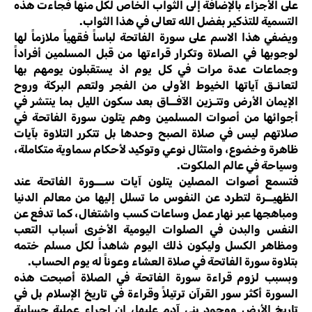
على الأجزاء بالإضافة إلى الثواب الخاص لكل منها فجاءت هذه
التسمية للتذكير بفضل الله تعالى في هذا الثواب.
ويضفي هذا الاسم على سورة الفاتحة لباساً فقهياً ملازماً لها
لوجوبها في الصلاة وتكرار قراءتها من قبل المسلمين أفراداً
وجماعات عدة مرات في كل يوم اذ يستقبلون يومهم بها
لتعانـق آياتها الخيوط الأولى من الفجر ولتعم البركة وروح
الإيمان الأرض وتتـزين الآفــاق بعد سكون الليل بما ينتشر في
أجوائها من أصوات المسلمين وهم يتلون سورة الفاتحة في
صلاتهم ليس في صلاة الصبح وحدها بل تتكرر التلاوة بآيات
ظاهرة وخضوع، وامتثال نوعي وتوكيد لأحكام سماوية متكاملة،
وسياحة في عالم الملكوت.
فتسمع أصوات المصلين يتلون آيات ســـورة الفاتحة عند
الظهيــرة لتطرد عن النفوس ما تسلل إليها من معالم الدنيا
ومباهجها عبر نهار عمل وساعات كسب واشتغال، كما تدفع عن
النفس والبدن في الصلوات اليومية الأخرى أسباب التعب
ومظاهر الكسل وليكون ذلك اليوم شاهداً لكل مسلم ختمه
بتلاوة سورة الفاتحة في صلاة العشاء وعوناً له يوم الحساب.
وبسبب لزوم قراءة سورة الفاتحة في الصلاة أصبحت هذه
السورة أكثر سور القرآن ترتيلاً وقراءة في تاريخ الإسلام بل في
تاريخ الأرض ووجود بني آدم عليها، إن إجراء عملية حسابية