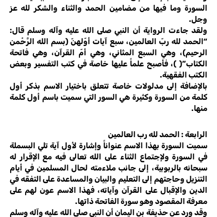
السورة وما فيها من مضامين الحمد والثناء والشكر لله عز
وجل.
ولقد جاءت الرواية أن النبي صلى الله عليه وآله وسلم قال:
“الحمد لله ربّ العالمين، سبع آيات أوّلهنّ (بسم الله الرَّحْمن
الرحيم)، وهي السبع المثاني، وهي أمّ القرآن، وهي فاتحة
الكتاب”( )، فأصبح علماً عليها خاصة في كتب التفسير وبعض
الكتب الفقهية.
بالإضافة إلى مدلولات خاصة تتعلق باختيار الاسم بذكر أول
كلمة من السورة وكثيرة هي السور التي سميت باسم أول كلمة
منها.
الرابعة : الحمد لله رب العالمين
سميت السورة بهذا الاسم عنواناً وإشارة لأول آية تلي البسملة
في السورة ولإجتماع الثناء على الله تعالى فيه مع الإقرار له
سبحانه بالربوبية، إلى جانب ملاءمته لحال المسلمين في أيام
التنزيل وحاجتهم إلى التعليم والبيان والمساعدة على التفقه في
الدين والإقبال على القرآن وآياته، فهذا الاسم عون لهم على
معرفة المقصود وهو سورة الفاتحة ذاتها.
وقد ورد عن حذيفة بن اليمان أن النبي صلى الله عليه وآله وسلم