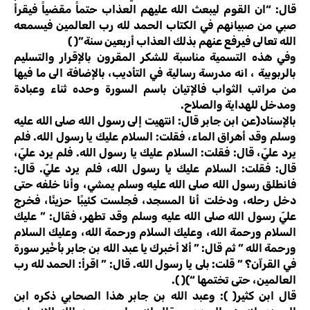
قال: “ان القوم ليبعث الله عليهم العذاب حتماً مقضياً فيقرأ
صبي من صبيانهم في الكتاب الحمد لله رب العالمين فيسمعه
الله تعالى فيرفع عنهم بذلك العذاب أربعين سنة”( )
وفي هذه التسمية مناسبة للشكر المقرون بالإقرار والتسليم
بالربوبية ، انه مدرسة رسالية في التأديب، بالإضافة الى ما فيها
من مراتب الثواب فالإتيان باسم السورة وحده ثناء وعبادة
ومدخل للهداية والصلاح.
بالإسناد(عن ابن جابر قال: انتهيت إلى رسول الله صلى الله عليه
وسلم وقد أهراق الماء، فقلت: السلام عليك يا رسول الله. فلم
يرد عليّ، قال: فقلت: السلام عليك يا رسول الله. فلم يرد عليّ،
قال: فقلت: السلام عليك يا رسول الله، فلم يرد عليّ. قال:
فانطلق رسول الله صلى الله عليه وسلم يمشي، وأنا خلفه حتى
دخل رحله، ودخلت أنا المسجد، فجلست كئيبًا حزينًا، فخرج
عليّ رسول الله صلى الله عليه وسلم وقد تطهر، فقال: ” عليك
السلام ورحمة الله، وعليك السلام ورحمة الله، وعليك السلام
ورحمة الله ” ثم قال: ” ألا أخبرك يا عبد الله بن جابر بأَخْير سورة
في القرآن؟ ” قلت: بلى يا رسول الله. قال: ” اقرأ: الحمد لله رب
العالمين، حتى تختمها “)( ).
قال ابن كثير( ): وعبد الله بن جابر هذا الصحابي ذكره ابن