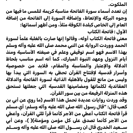
الملكوت.
إن تعدد أسماء سورة الفاتحة مناسبة كريمة لتلمس ما فيها من
وجوه البركة والإتعاظ، وإضافة السورة إلى الفاتحة من إضافة
العام إلى الخاص كبلدة الكوفة مثلاً، ومن أظهر أسمائها:
الأول : فاتحة الكتاب
معنى فاتحة الكتاب أوله، وقالوا إنها صارت بالغلبة علماً لسورة
الحمد ووردت الرواية عن النبي محمد صلى الله عليه وآله وسلم
بهذا الاسم فهو اسم توقيفي وعلم في صيغته الأساسية ومنذ
أيام النزول وعهد النبوة المبارك، كما أنه اسم مناسب بلحاظ
الدلالة والإعتبار والمناسبة والمقام، فلابد من خصوصية
وأسرار قدسية لإفتتاح القرآن تحظى به السورة التي يبدأ بها
وليس من مانع للقول بالأهلية الذاتية لسورة الفاتحة والدلالة
العقائدية لكلماتها ومضامينها القدسية التي جعلتها تستحق
هذه المنزلة الرفيعة من بين سور القرآن.
وقد وردت روايات عديدة تحمل هذا الاسم (ما روي عن أبي بن
كعب قال: “قال رسول الله صلى الله عليه وآله وسلم: أي مسلم
قرأ فاتحة الكتاب أعطي من الأجر كأنما قرأ ثلثي القرآن، وأعطي
من الأجر كأنما تصدق على كل مؤمن ومؤمنة)( )، وعن أبي
ســعيد الخدري قال ان رســـول الله صلى الله عليه وآله وســلم