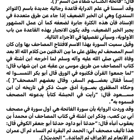
قال: “فاتحة الكتــاب شفاء من السم”( ).
وقد أسسنا في علم الدراية قاعدة رجالية جديدة باسم (التواتر
السندي) وهي ان الخبر الضعيف إذا جاء عن طرق متعددة في
الإسناد فأن هذه الكثرة جابرة لضعفه كما أن عمل المشهور
يجبر الخبر الضعيف، وقد يكون الانجبار بهذه القاعدة من باب
الأولوية، وسيأتي تفصيلها في الأجزاء التالية.
وقيل سميت السورة بهذا الاسم لافتتاح المصاحف بها وإن كان
اسم المصحف لم يطلق على ما بين الدفتين من كلام الله الا بعد
وفاة النبي صلى الله عليه وآله وسلم لما أخرجه ابن أشتة في
كتاب المصاحف من طريق موسى بن عقبة عن ابن شهاب قال:
“لما جمعوا القرآن فكتبوه في الورق قال أبو بكر التمســوا له
إسماً فقال بعضـــهم السفر، وقال بعضهم المصحف”( )،
وحكاه المظفري بصــورة أدق حيـث ذكر في تاريخه أن ابن
مســـعود قال: “رأيت في الحبشة كتاباً يدعونه المصحف
فسموه به”ً.
وقد وردت الرواية بأن سورة الفاتحة هي أول سورة في مصحف
أبي بن كعب، وذكر ابن أشتة في كتاب المصاحف أن محمداً بن
يعقوب أنبأه قال: “حدثنا أبو داود حدثنا أبو جعفر الكوفي قال:
هذا تأليف مصحف أُبي: الحمد ثم البقرة ثم النساء ثم آل عمران
ثم الأنعام ثم الأعراف ثم المائدة..” الحديث( ).