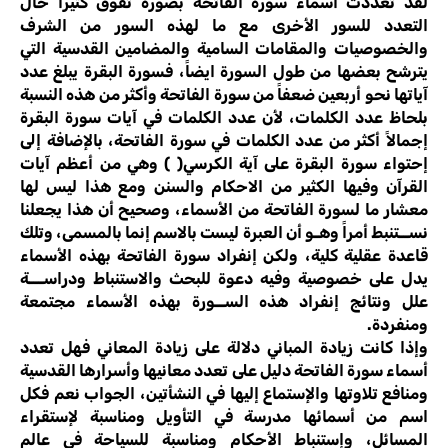
لقد تعددت أسماء سورة الفاتحة بصورة تفوق كثيراً حال
التعدد للسور الأخرى مع ما لهذه السور من الشرف
والخصوصيات والمقامات السامية والمضامين القدسية التي
يترشح بعضها من طول السورة ايضاً، فسورة البقرة يبلغ عدد
آياتها نحو أربعين ضعفاً من سورة الفاتحة وأكثر من هذه النسبة
بلحاظ عدد الكلمات، لأن عدد الكلمات في آيات سورة البقرة
إجمالاً أكثر من عدد الكلمات في سورة الفاتحة، بالإضافة إلى
إحتواء سورة البقرة على آية الكرسي( ) وهي من أعظم آيات
القرآن وفيها الكثير من الاحكام والسنن ومع هذا ليس لها
معشار ما لسورة الفاتحة من الأسماء، وصحيح أن هذا يجعلنا
نســتنبط أمراً وهـو أن العبرة ليست بالاسم إنما بالمسمى، وتلك
قاعدة عقلية كلية، ولكن إنفراد سورة الفاتحة بهذه الأسماء
يدل على خصوصية وفيه دعوة للبحث والاستنباط ودراســـة
علل ونتائج إنفراد هذه الســورة بهذه الأسماء مجتمعة
ومنفردة.
وإذا كانت زيادة المباني دلالة على زيادة المعاني فهل تعدد
أسماء سورة الفاتحة دليل على تعدد معانيها وأسرارها القدسية
ومنافع تلاوتها والإستماع إليها في النشأتين، الجواب نعم فكل
اسم من أسمائها مدرسة في التأويل ومناسبة لإستقراء
المسائل، وإستنباط الأحكام ومناسبة للسياحة في عالم