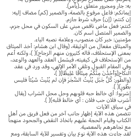
به: جار ومجرور متعلق بـ(يأمر).
إيمانكم: فاعل مرفوع بالضمة، والضمير (كم) مضاف إليه:
إن كنتم: (إن) حرف شرط جازم.
كنتم: فعل ماض ناقص مبني على السكون في محل جزم،
والضمير المتصل اسم كان.
مؤمنين: خبر كان منصوب، وعلامة نصبه الياء.
والميثاق مفعال من الوثيقة، (وقال ابن هشام: أخذ الميثاق
بمعنى الإستحلاف، قاله كثيرون منهم الزجاج)( )، ولكنه أعم
من الإستحلاف في كيفيته، فيشمل العقد والعهد والوعد،
وفي المقام القبول وتلقي الأمر الإلهي، وقد ورد في عقد
النكاح[وَأَخَذْنَ مِنْكُمْ مِيثَاقًا غَلِيظًا]( )،
(والطور: كُلُّ جَبَل يُنْبِتُ الشَّجَرَ فإِن لم يُنْبِتْ شَيْئاً فليس
بطُورٍ)( ).
إشربوا: أي خالط حبه قلوبهم وحل محل الشراب (يقال
أشرب فلان حب فلان : أي خالط قلبه)( ).
في سياق الآيات
تتضمن هذه الآية إظهار جانب آخر من فعل فريق من أهل
الكتاب وقيام الحجة عليهم باتخاذ النقض والجحود منهجاً
مع تجاهرهم بالمعصية.
لقد جاءت هذه الآية نوع بيان وتفسير للآية السابقة، ومع