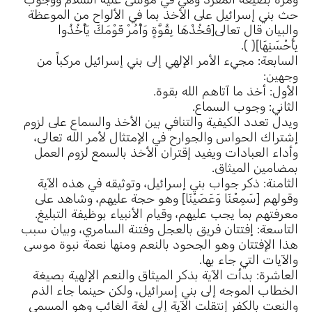
حث بني إسرائيل على الأخذ بما في الألواح من الموعظة
والبيان قال تعالى[فَخُذْهَا بِقُوَّةٍ وَأْمُرْ قَوْمَكَ يَأْخُذُوا
بِأَحْسَنِهَا]( ).
السابعة: مجيء الأمر الإلهي إلى بني إسرائيل مركباً من
وجهين:
الأول: أخذ ما آتاهم الله بقوة.
الثاني: وجوب السماع.
ويدل تعدد الكيفية والتنافي بين الأخذ والسماع على لزوم
إشتراك الحواس والجوارح في الإمتثال لأمر الله تعالى،
وأداء العبادات ويفيد إقتران الأخذ بالسمع لزوم العمل
بمضامين الميثاق.
الثامنة: ذكر جواب بني إسرائيل، وتوثيقه في هذه الآية
وقولهم [سَمِعْنَا وَعَصَيْنَا] وهو حجة عليهم، وشاهد على
معرفتهم بما يجب عليهم، وقيام الأنبياء بوظيفة التبليغ.
التاسعة: إفتتان فريق بالعجل وفتنة السامري، وبيان سبب
هذا الإفتتان وهو الجحود بالنعم ومنها نعمة نبوة موسى
والآيات التي جاء بها.
العاشرة: بدأت الآية بذكر الميثاق والنعم الإلهية بصيغة
الخطاب الموجه إلى بني إسرائيل، ولكن حينما جاء الذم
والنعت بالكفر إنتقلت الآية إلى لغة الغائب وهو المسمى