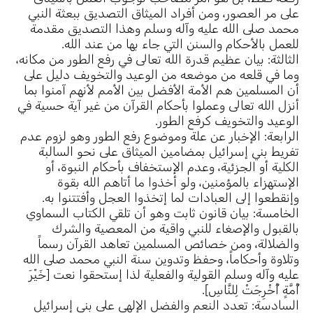
على مر العصور، ومن أفراد الميثاق التصديق ببعثة النبي
محمد صلى الله عليه وآله وسلم وهذا التصديق مقدمة
للعمل بالأحكام والسنن التي جاء بها من عند الله.
الثالثة: بيان عظيم قدرة الله تعالى في رفع الطور من مكانه،
وما في قلعه من موضعه من الوعيد والتخويف دليل على
أن المسلمين هم الأمة الأفضل بين الأمم لأنهم آمنوا بما
أنزل الله تعالى وعملوا بأحكام القرآن من غير آية حسية في
الوعيد والتخويف كرفع الطور.
الرابعة: الإخبار عن علة وموضوع رفع الطور وهو لزوم عدم
تفريط بني إسرائيل بمضامين الميثاق على نحو السالبة
الكلية أو الجزئية، وعدم الإستخفاف بأحكام النبوة، أو
الإستهزاء بالمؤمنين، ولو أخذوا ما أتاهم الله بقوة
وإنقطعوا إلى العبادات لما إتخذوا العجل وأفتتنوا به.
الخامسة: بيان قانون ثابت وهو أن تلقي الكتاب السماوي
بالقبول والإصغاء للنبي واقية من المعصية والشرك
والضلالة، ومن خصائص المسلمين تعاهد القرآن رسماً
وتلاوة وأحكاماً، وحفظ وتدوين سنة النبي محمد صلى الله
عليه وآله وسلم القولية والفعلية لذا إستحقوا نعت [خَيْرَ
أُمَّةٍ أُخْرِجَتْ لِلنَّاسِ].
السادسة: تعدد النعم والفضل الإلهي على بني إسرائيل