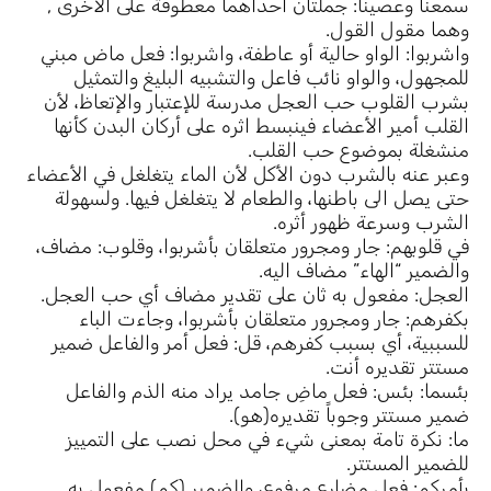
سمعنا وعصينا: جملتان احداهما معطوفة على الأخرى ,
وهما مقول القول.
واشربوا: الواو حالية أو عاطفة، واشربوا: فعل ماض مبني
للمجهول، والواو نائب فاعل والتشبيه البليغ والتمثيل
بشرب القلوب حب العجل مدرسة للإعتبار والإتعاظ، لأن
القلب أمير الأعضاء فينبسط اثره على أركان البدن كأنها
منشغلة بموضوع حب القلب.
وعبر عنه بالشرب دون الأكل لأن الماء يتغلغل في الأعضاء
حتى يصل الى باطنها، والطعام لا يتغلغل فيها. ولسهولة
الشرب وسرعة ظهور أثره.
في قلوبهم: جار ومجرور متعلقان بأشربوا، وقلوب: مضاف،
والضمير “الهاء” مضاف اليه.
العجل: مفعول به ثان على تقدير مضاف أي حب العجل.
بكفرهم: جار ومجرور متعلقان بأشربوا، وجاءت الباء
للسببية، أي بسبب كفرهم، قل: فعل أمر والفاعل ضمير
مستتر تقديره أنت.
بئسما: بئس: فعل ماضِ جامد يراد منه الذم والفاعل
ضمير مستتر وجوباً تقديره(هو).
ما: نكرة تامة بمعنى شيء في محل نصب على التمييز
للضمير المستتر.
يأمركم: فعل مضارع مرفوع، والضمير (كم) مفعول به.