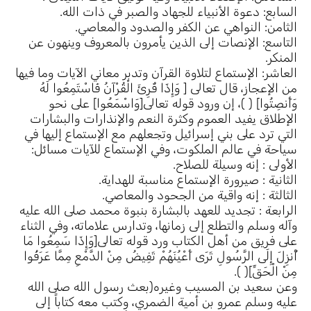
السابع: دعوة الأنبياء للجهاد والصبر في ذات الله.
الثامن: النواهي عن الكفر والصدود والمعاصي.
التاسع: الإنصات إلى الذين يأمرون بالمعروف وينهون عن
المنكر.
العاشر: الإستماع لتلاوة القرآن وتدبر معاني الآيات وما فيها
من الإعجاز، قال تعالى [ وَإِذَا قُرِئَ الْقُرْآنُ فَاسْتَمِعُوا لَهُ
وَأَنصِتُوا] ( )، إن ورود قوله تعالى[وَاسْمَعُوا] على نحو
الإطلاق يفيد العموم وكثرة النعم والإنذارات والبشارات
التي ترد على بني إسرائيل وتجعلهم مع الإستماع إليها في
سياحة في عالم الملكوت، وفي الإستماع للآيات مسائل:
الأولى : إنه وسيلة للصلاح.
الثانية : صيرورة الإستماع مناسبة للهداية.
الثالثة : إنه واقية من الجحود والمعاصي.
الرابعة : تجديد للعهد بالبشارة بنبوة محمد صلى الله عليه
وآله وسلم والتطلع إلى زمانها، وتدارس علاماته، وفي الثناء
على فريق من أهل الكتاب ورد قوله تعالى[وَإِذَا سَمِعُوا مَا
أُنزِلَ إِلَى الرَّسُولِ تَرَى أَعْيُنَهُمْ تَفِيضُ مِنْ الدَّمْعِ مِمَّا عَرَفُوا
مِنْ الْحَقِّ]( ).
وعن سعيد بن المسيب وغيره(بعث رسول الله صلى الله
عليه وسلم عمرو بن أمية الضمري، وكتب معه كتاباً إلى