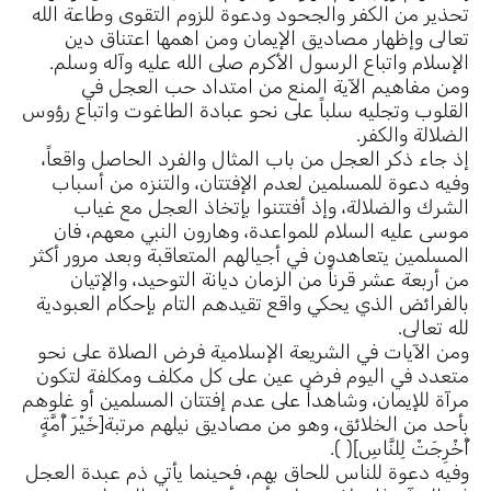
تحذير من الكفر والجحود ودعوة للزوم التقوى وطاعة الله
تعالى وإظهار مصاديق الإيمان ومن اهمها اعتناق دين
الإسلام واتباع الرسول الأكرم صلى الله عليه وآله وسلم.
ومن مفاهيم الآية المنع من امتداد حب العجل في
القلوب وتجليه سلباً على نحو عبادة الطاغوت واتباع رؤوس
الضلالة والكفر.
إذ جاء ذكر العجل من باب المثال والفرد الحاصل واقعاً،
وفيه دعوة للمسلمين لعدم الإفتتان، والتنزه من أسباب
الشرك والضلالة، وإذ أفتتنوا بإتخاذ العجل مع غياب
موسى عليه السلام للمواعدة، وهارون النبي معهم، فان
المسلمين يتعاهدون في أجيالهم المتعاقبة وبعد مرور أكثر
من أربعة عشر قرناً من الزمان ديانة التوحيد، والإتيان
بالفرائض الذي يحكي واقع تقيدهم التام بإحكام العبودية
لله تعالى.
ومن الآيات في الشريعة الإسلامية فرض الصلاة على نحو
متعدد في اليوم فرض عين على كل مكلف ومكلفة لتكون
مرآة للإيمان، وشاهداً على عدم إفتتان المسلمين أو غلوهم
بأحد من الخلائق، وهو من مصاديق نيلهم مرتبة[خَيْرَ أُمَّةٍ
أُخْرِجَتْ لِلنَّاسِ]( ).
وفيه دعوة للناس للحاق بهم، فحينما يأتي ذم عبدة العجل