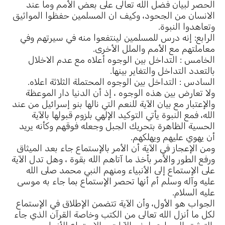
الحصر لبيان فضل الله تعالى على بعض الأمم وما عند
الانسان من الجحود، وكيف ان المسلمين حفظوا المواثيق
وتعاهدوا النبوة.
الرابع: إنه درس للمسلمين لينتفعوا منه في سيرتهم وفي
معاملتهم مع الأمم والملل الأخرى.
الخامس : التداخل بين الوجوه أعلاه مع عدم الاخلال
بالتعدد التداخل والتغاير بينها.
السادس : التداخل بين الوجوه المحتملة الثلاثة اعلاه.
ولا تعارض بين هذه الوجوه ، إذ أن الدنيا دار الموعظة
والإعتبار مع بيان الآية للنعم التي نالها بنو إسرائيل من عند
الله، فمع النبوة يأتي التوكيد الإلهي بلزوم قبولها بالآية
الحسية الظاهرة بتحريك الجبل وجعله فوقهم وكأنه يريد
أن يهوي عليهم ويهلكهم.
ومن الإعجاز في الآية أن الأمر بالإستماع جاء بعد الميثاق
ورفع الطور والأمر بأخذ ما آتاهم الله بقوة ، وهل تدل الآية
على الإستماع إلى الأنبياء ومنهم النبي محمد صلى الله
عليه وآله وسلم أم أنها تحصر الإستماع بما جاء به موسى
عليه السلام.
الجواب هو الأول، وأن الآية تتضمن الإطلاق في الإستماع
لكل ما أنزل الله تعالى من الكتب وخاصة القرآن الذي جاء