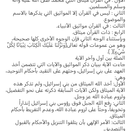
الأول : في القرآن ميثاق النبي محمد صلى الله عليه وآله
وسلم والمسلمين.
الثاني : ليس في القرآن إلا المواثيق التي يذكرها بالاسم
والموضوع.
الثالث : في القرآن مواثيق الأنبياء.
الرابع : ذات القرآن ميثاق.
وبإستثناء الوجه الثاني فإن الوجوه الأخرى كلها صحيحة،
وهو من عمومات قوله تعالى[وَنَزَّلْنَا عَلَيْكَ الْكِتَابَ تِبْيَانًا لِكُلِّ
شَيْءٍ]( ).
الصلة بين أول وآخر الآية
جاءت الآية ببيان ذكر المواثيق والآيات التي تتضمن أخذ
العهد على بني إسرائيل، وحثهم على التقيد بأحكام التوحيد،
وهي:
الأول: أخذ الله الميثاق من بني إسرائيل، ولم تذكر هذه
الآية الميثاق ولكن الآيات السابقة ذكرته على نحو التفضيل،
ولزوم عبادة الله عز وجل.
الثاني: رفع الله الجبل فوق رؤوس بني إسرائيل إنذاراً
وتخويفاً، وحثاً على لزوم عبادة الله، وعدم التفريط بأحكام
الميثاق.
الثالث: الأمر الإلهي بأن يتلقوا التنزيل والأحكام بالقبول
والتصديق.