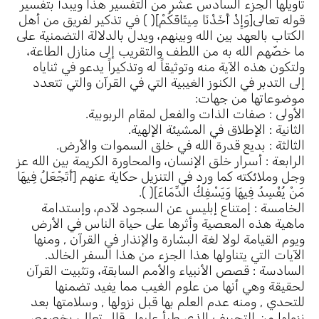
تأويلها الجزء السادس عشر من التفسير هذا ويبدأ بتفسير
قوله تعالى[وَإِذْ أَخَذْنَا مِيثَاقَكُمْ]( ) في تذكير لفريق من أهل
الكتاب بالعهد بين الله وبينهم، ويدل بالدلالة التضمنية على
ما خصّهم الله به من اللطف والتقريب إلى منازل الطاعة،
ولتكون هذه الآية منه وتوثيقاً له وتذكيراً يدعو في ثناياه
إلى التدبر في الكنوز الغيبية التي في القرآن والتي تتعدد
موضوعاتها من جهات:
الأولى : صفات الذات والفعل لمقام الربوبية.
الثانية : الإطلاق في المشيئة الإلهية.
الثالثة : بديع قدرة الله في خلق السموات والأرض.
الرابعة : أسرار خلق الإنسان، والمحاورة الكريمة بين الله عز
وجل وملائكته كما ورد في التنزيل حكاية عنهم [أَتَجْعَلُ فِيهَا
مَنْ يُفْسِدُ فِيهَا وَيَسْفِكُ الدِّمَاءَ]( ).
الخامسة : إمتناع إبليس عن السجود لآدم، وإستدامة
ماهية هذه المعصية وأثرها على حياة الناس في الأرض
ويوم القيامة لولا لغة البشارة والإنذار في القرآن , ومنها
الآيات التي يتناولها هذا الجزء من هذا السفر الخالد.
السادسة : قصص الأنبياء والأمم السابقة، وتثبيت القرآن
لحقيقة وهي أنها من علوم الغيب مما يفيد تضمنها
للتحدي , ومنه عدم العلم بها قبل نزولها , وسلامتها بعد
نزولها من التحريف الذي طرأ عليها ، قال تعالى بخصوص