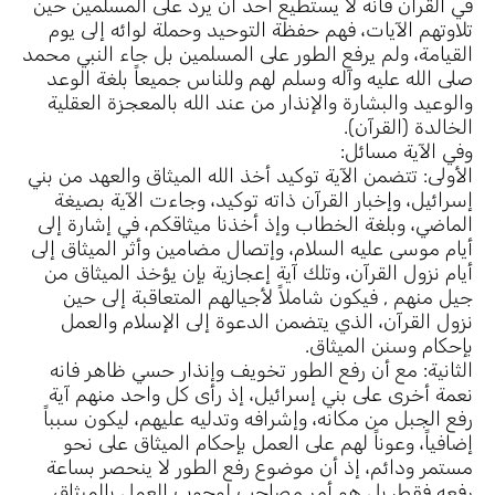
في القرآن فانه لا يستطيع أحد أن يرد على المسلمين حين
تلاوتهم الآيات، فهم حفظة التوحيد وحملة لوائه إلى يوم
القيامة، ولم يرفع الطور على المسلمين بل جاء النبي محمد
صلى الله عليه وآله وسلم لهم وللناس جميعاً بلغة الوعد
والوعيد والبشارة والإنذار من عند الله بالمعجزة العقلية
الخالدة (القرآن).
وفي الآية مسائل:
الأولى: تتضمن الآية توكيد أخذ الله الميثاق والعهد من بني
إسرائيل، وإخبار القرآن ذاته توكيد، وجاءت الآية بصيغة
الماضي، وبلغة الخطاب وإذ أخذنا ميثاقكم، في إشارة إلى
أيام موسى عليه السلام، وإتصال مضامين وأثر الميثاق إلى
أيام نزول القرآن، وتلك آية إعجازية بإن يؤخذ الميثاق من
جيل منهم , فيكون شاملاً لأجيالهم المتعاقبة إلى حين
نزول القرآن، الذي يتضمن الدعوة إلى الإسلام والعمل
بإحكام وسنن الميثاق.
الثانية: مع أن رفع الطور تخويف وإنذار حسي ظاهر فانه
نعمة أخرى على بني إسرائيل، إذ رأى كل واحد منهم آية
رفع الجبل من مكانه، وإشرافه وتدليه عليهم، ليكون سبباً
إضافياً، وعوناً لهم على العمل بإحكام الميثاق على نحو
مستمر ودائم، إذ أن موضوع رفع الطور لا ينحصر بساعة
رفعه فقط، بل هو أمر مصاحب لوجوب العمل بالميثاق