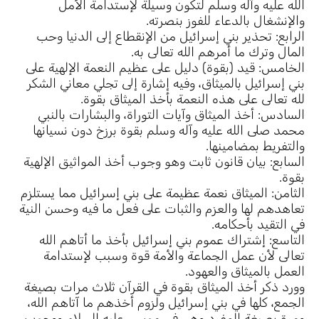
الله عليه وآله وسلم لتكون وسيلة لإستدامة الأمل
والإنشغال بالدعاء للفوز بنصرته.
الرابع: تحذير بني إسرائيل من الإنقطاع إلى الدنيا وحب
المال وترك ما أمرهم الله تعالى به.
الخامس: قيد (بقوة) دليل على عظيم النعمة الإلهية على
بني إسرائيل بالميثاق، وفيه إشارة إلى تجلي معاني الشكر
لله تعالى على هذه النعمة بأخذ الميثاق بقوة.
السادس: أخذ الميثاق وآيات التوراة، والبشارات بالنبي
محمد صلى الله عليه وآله وسلم بقوة برزخ دون نسيانها
والتفريط بمضامينها.
السابع: بيان قانون ثابت وهو وجوب أخذ المواثيق الإلهية
بقوة.
الثامن: الميثاق نعمة عظيمة على بني إسرائيل مما يستلزم
تعاهدهم لها والعزم والثبات على فعل ما فيه وحسن النية
في التقيد بأحكامه.
التاسع: إشتراك عموم بني إسرائيل بأخذ ما أتاهم الله
تعالى لأن عمل الجماعة والأمة قوة وسبب لإستدامة
العمل بالميثاق والعهود.
وورد ذكر أخذ الميثاق بقوة في القرآن ثلاث مرات بصيغة
الجمع، كلها في بني إسرائيل ولزوم أخذهم ما آتاهم الله،
ومرة بصيغة المفرد وهي في موسى عليه السلام ووجوب