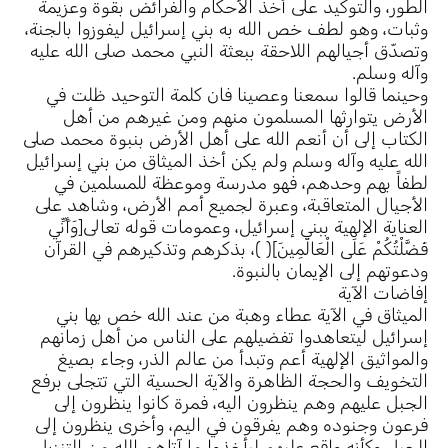
الطور، والتوكيد على أخذ الأحكام والفرائض بقوة وعزيمة
وثبات، وهو لطف خص الله به بني إسرائيل ليفوزوا بالجنة،
وتصدّق أجيالهم اللاحقة ببعثة النبي محمد صلى الله عليه
وآله وسلم.
وحينما قالوا سمعنا وعصينا فان كلمة التوحيد ظلت في
الأرض يتوارثها المسلمون منهم ومن غيرهم من أهل
الكتاب إلى أن أنعم الله على أهل الأرض بنبوة محمد صلى
الله عليه وآله وسلم ولم يكن أخذ الميثاق من بني إسرائيل
لطفاً بهم وحدهم، فهو مدرسة وموعظة للمسلمين في
الأجيال المتعاقبة، وعبرة لجميع أمم الأرض، وشاهد على
العناية الإلهية ببني إسرائيل، وعمومات قوله تعالى[وَأَنِّي
فَضَّلْتُكُمْ عَلَى الْعَالَمِينَ]( )، بذكرهم وتذكيرهم في القرآن
ودعوتهم إلى الإيمان بالنبوة.
إفاضات الآية
الميثاق في الآية عطاء وهبة من عند الله خص بها بني
إسرائيل ليتعاهدوا تفضيلهم على الناس من أهل زمانهم
والمواثيق الإلهية أعم وتبدأ من عالم الذر، وجاء بصيغ
التخويف والحجة الظاهرة والآية الحسية التي تتجلى برفع
الجبل عليهم وهم ينظرون اليه، فمرة كانوا ينظرون إلى
فرعون وجنوده وهم يفرقون في اليم، وأخرى ينظرون إلى
الجبل وكأنه واقع عليهم ليأخذوا ما آتاهم الله من التنزيل