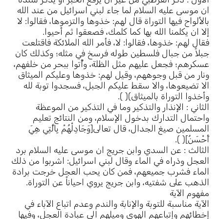
ان موسى عليه السلام لما جاء لبني اسرائيل من عند الله
بالألواح فيها التوراة قال لهم: خذوها والتزموها، فقالوا: لا
إلا ان يكلمنا الله بها كما كلمك، فصعقوا ثم أحيوا.
فقال لهم: خذوها، فقالوا: لا، فأمر الله الملائكة فاقتلعت
جبلاً من جبال فلسطين طوله فرسخ في مثله؛ وكذلك كان
عسكرهم؛ فجعل عليهم مثل الظلة، وأُتوا ببحر من خلفهم،
ونار من قبل وجوههم، وقيل لهم: خذوها وعليكم الميثاق
الا تضيعوها، والا سقط عليكم الجبل، فسجدوا توبة لله
وأخذوا التوراة بالميثاق)( ).
الثاني : الإنذار والتذكير وما في التذكير من الموعظة
واحتمال التدارك بدخول الإسلام، ومن النتائج تعليم
المسلمين صيغ الجدال، قال تعالى[وَجَادِلْهُمْ بِالَّتِي هِيَ
أَحْسَنُ]( ).
الثالث : عن السدي وابن جريج ان موسى عليه السلام برد
العجل وذراه في الماء وقال لبني اسرائيل: اشربوا من ذلك
الماء فشرب جميعهم، فمن كان يحب العجل خرجت برادة
الذهب على شفتيه، وابن جريج يروي احياناً عن التوراة.
مفهوم الآية
الآية مناسبة للتوبة والإنابة والندم وعدم اتباع الآباء في
إخطائهم وإتباعهم الهوى وميلهم الى عبادة العجل، وفيها