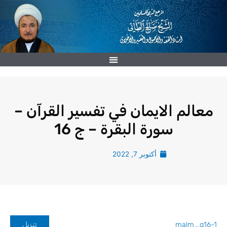
خطي
لى
لمحتوى
معالم الايمان في تفسير القرآن –
سورة البقرة – ج 16
أكتوبر 7, 2022
malm_g16-1
تنزيل