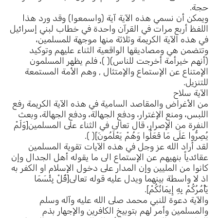
حجة.
ويمكن أن نسمي هذه الآية آية (واسمعوا) وقد ورد هذا
اللفظ أربع مرات في القرآن واحدة في خطاب لبني إسرائيل
في هذه الآية الكريمة وثلاثة منها موجهة للمسلمين،
وتتضمن هي ومصاديقها الواقعية الثناء عليهم وتوكيد
(أنهم خيرأمة أخرجت للناس)( )، فلم يظهر المسلمون
الإمتناع عن الإستماع والإمتثال , وهم الأمة المستمعة
للتنزيل.
الآية سلاح
من الأغراض والمقاصد السامية في هذه الآية الكريمة رفع
اللبس، ومنع الإغترار، ودفع الجهالة، ودفع الجهالة، وبعث
النفرة من الإصرار، قال تعالى في الثناء على المسلمين[وَلَمْ
يُصِرُّوا عَلَى مَا فَعَلُوا وَهُمْ يَعْلَمُونَ]( ).
لقد أراد الله عز وجل في هذه الآيات تقوية المسلمين
عقائدياً بنهيهم عن الإستماع الى ما يقوله أهل الجدال وإن
كانوا من المليين وإن المدار على دخول الإسلام او الكفر به
اذ لا واسطة بينهما ويدل عليه قوله تعالى[قُلْ بِئْسَمَا
يَأْمُرُكُمْ بِهِ إِيمَانُكُمْ].
والآية دعوة للنبي محمد صلى الله عليه وآله وسلم
والمسلمين وأمر لهم بتوبيخ الكافرين والإجهار بذم