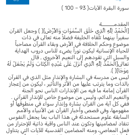
سورة البقرة الآيات( 93 – 100 )
المقدمــــــــة
[الْحَمْدُ لِلَّهِ الَّذِي خَلَقَ السَّمَوَاتِ وَالأَرْضَ]( ) وجعل القرآن
سفيراً بينهما تلّقاه الخليفة فضلاً منه تعالى في ذات
موضوع وحكم الخلافة في الأرض وبقاء القرآن مصاحباً
للحياة الإنسانية ليكون نوراً يضيء للناس دروب الهداية
والسبل التي تقودهم إلى النعيم الأخروي , قال
تعالى[الْحَمْدُ لِلَّهِ الَّذِي أَنزَلَ عَلَى عَبْدِهِ الْكِتَابَ وَلَمْ يَجْعَلْ لَهُ
عِوَجَا]( ).
ليس من مدرسة في البشارة والإنذار مثل الذي في القرآن
بالذات وما يترتب عليها من الأثر والتأثير ، ليكون من إعجاز
القرآن إمامة ما فيه من الإنذارات الناس نحو الجنة
والنعيم الدائم، وليس من موضوع خاص للإنذار القرآني .
ففي كل آية من القرآن بشارة وإنذار سواء في منطوقها أو
مفهومها، وفي قصص وأخبار القرآن عن الأنبياء والأمم
السابقة علوم مستحدثة في هذا الباب بما يجعل النفوس
تنقاد لمضامينها وتكون عند الناس واقية ذاتية للإحتراز من
فعل المعاصي، ومنه المضامين القدسية للآيات التي يتناول