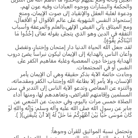
والحكمة والبشارات ووجوه العبادات وفيه عون لهم،
ودعوة لغلبة العقل والإنقياد إلى صوت الإيمان، ومنع
إستحواذ النفس الشهوية على عالم الأقوال أو الأفعال،
ومع الميثاق يأتي الفيض الإلهي،بالعلم والمرعفة وأسباب
التفقه في الدين وهو الذي يتجلى بقوله تعالى [خُذُوا مَا
آتَيْنَاكُمْ بِقُوَّةٍ].
لقد جعل الله الحياة الدنيا دار إمتحان وإختبار، وتفضل
وأعان الناس بالهداية إلى الإيمان ليكون نبراساً يضئ دروب
الهداية وبرزخاً دون المعصية وغلبة مفاهيم الكفر على
النفس أو في المجتمعات.
وجاءت خاتمة الآية بذكر حقيقة وهي أن الإيمان يأمر
الإنسان، ولا يأمر إلا بطاعة الله وإجتناب الكفر ومقدماته،
والتنزه عن المعاصي وتدعو الآية الناس إلى التدبر في سنن
المسلمين وإقامتهم للفرائض، وتعاهدهم لها، ومنها أداء
الصلاة خمس مرات باليوم، وفي حديث عن الشعبي عن
جابر عن رسول الله صلى الله عليه وآله وسلم: وَإِنَّه واللهِ لَوْ
كَانَ مُوسَى حَيًّا بَيْنَ أَظْهُرِكُمْ مَا حَلَّ لَهُ إِلا أَنْ يَتَّبِعَنِي)( ).
وتحتمل نسبة المواثيق للقرآن وجوهاً: