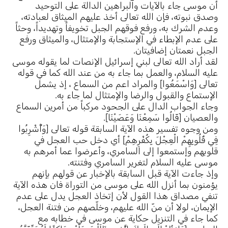
أن موسى جاء بالآيات والبراهين الدالة على التوحيد
وصدق نبوته، فإن الله تعالى أخذ عليهم الميثاق لعبادته،
وعدم الشرك به، ورفع فوقهم الجبل تخويفاً وتهديداً، وحثاً
على عدم الإبطاء في الإستجابة والإمتثال، والميثاق ورفع
الجبل نعمتان إضافيتان.
لقد أراد الله تعالى لبني إسرائيل الإنصات لما يقوله موسى
عليه السلام، والعمل بما جاء به من عند الله كما في قوله
تعالى [وَاسْمَعُوا] والمراد اعم من السماع ، إذ يشمل
الإستماع والقبول والرضا والإمتثال لما جاء به.
وجاء الجواب الدال على الجحود مركباً من أمرين السماع
والعصيان [قَالُوا سَمِعْنَا وَعَصَيْنَا].
ومن وجوه تفسير هذه الآية السابقة قوله تعالى [وَأُشْرِبُوا
فِي قُلُوبِهِمْ الْعِجْلَ بِكُفْرِهِمْ] أي دخل حب العجل في
قلوبهم وإستمعوا إلى السامري، وأعرضوا عما أمرهم به
موسى عليه السلام لتغرير السامري وفتنته.
وإذ جاءت الآية قبل السابقة بالإخبار عن قولهم بإنهم
يؤمنون بما أنزل الله على موسى من التوراة فان هذه الآية
تنفي مصداق هذا القول لأن إتخاذ العجل يدل على عدم
الإيمان، لولا أن منّ الله عليهم، وخلّصهم من فتنة العجل،
كما جاء في التنزيل حكاية عن موسى في خطابه مع