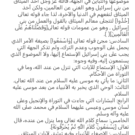
موضوعها والتباين في الجهة، فالله عز وجل أخذ الميثاق
من بني إسرائيل وهو الغني عن العالمين، ولكن أخذ
الميثاق لنفعهم في الدنيا والآخرة، لذا جاء قوله تعالى
[خُذُوا] لتتجلى معالم الميثاق بالقول والعمل من بني
إسرائيل , وهو من عمومات قوله تعالى[وَفَضَّلْنَاهُمْ عَلَى
الْعَالَمِينَ]( ).
السادس: مجئ قوله تعالى [وَاسْمَعُوا] بصيغة الأمر الذي
يحمل على الوجوب وعدم الترك، ولم تذكر الجهة التي
يجب على بني إسرائيل الإستماع إليها، ولا الموضوع الذي
يستمعون إليه، وفيه وجوه:
الأول: الإستماع للآيات التي تنزل من عند الله، وما في
التوراة من الأحكام.
الثاني: ما يأتي به موسى عليه السلام من عند الله تعالى.
الثالث: الوحي الذي يخبر به الأنبياء من بعد موسى عليه
السلام.
الرابع: البشارات التي جاءت في التوراة والإنجيل وعلى
لسان موسى وعيسى عليهما السلام في محمد صلى الله
عليه وآله وسلم.
الخامس: سماع كلام الله تعالى وما ينزل من عنده، قال
تعالى [يَسْمَعُونَ كَلاَمَ اللَّهِ ثُمَّ يُحَرِّفُونَهُ].
السادس: الإصغاء للأنبياء وفيه توثيق لآيات الميثاق .