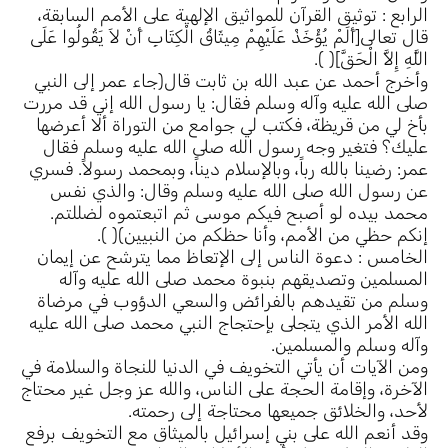
الرابع : توثيق القرآن للمواثيق الإلهية على الأمم السابقة،
قال تعالى[أَلَمْ يُؤْخَذْ عَلَيْهِمْ مِيثَاقُ الْكِتَابِ أَنْ لاَ يَقُولُوا عَلَى
اللَّهِ إِلاَّ الْحَقَّ]( ).
وأخرج أحمد عن عبد الله بن ثابت قال(جاء عمر إلى النبي
صلى الله عليه وآله وسلم فقال: يا رسول الله إني قد مررت
بأخ لي من قريظة، فكتب لي جوامع من التوراة ألا أعرضها
عليك؟ فتغير وجه رسول الله صلى الله عليه وسلم فقال
عمر: رضينا بالله رباً، وبالإسلام ديناً، وبمحمد رسولاً. فسري
عن رسول الله صلى الله عليه وسلم وقال: والذي نفس
محمد بيده لو أصبح فيكم موسى ثم اتبعتموه لضللتم.
إنكم حظي من الأمم، وأنا حظكم من النبيين)( ).
الخامس : دعوة الناس إلى الإتعاظ مما يترشح عن إيمان
المسلمين وتصديقهم بنبوة محمد صلى الله عليه وآله
وسلم من تقيدهم بالفرائض والسعي الدؤوب في مرضاة
الله الأمر الذي يتجلى بإحتجاج النبي محمد صلى الله عليه
وآله وسلم والمسلمين.
ومن الآيات أن يأتي التخويف في الدنيا للنجاة والسلامة في
الآخرة، وإقامة الحجة على الناس، والله عز وجل غير محتاج
لأحد، والخلائق جميعها محتاجة إلى رحمته.
وقد أنعم الله على بني إسرائيل بالميثاق مع التخويف برفع