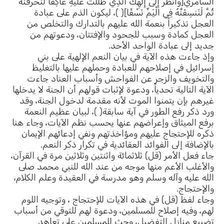
السامري[وَانظُرْ إِلَى إِلَهِكَ الَّذِي ظَلَلْتَ عَلَيْهِ عَاكِفًا لَنُحَرِّقَنَّهُ
ثُمَّ لَنَنسِفَنَّهُ فِي الْيَمِّ نَسْفًا]( )، ليكون الذم على عبادة
العجل تذكيراً بنعمة الله عليهم بالتدارك والتخلص من
العجل كمادة وسبب للجحود والإفتتان، ودعوتهم من
جديد إلى عبادة الواحد الأحد.
وإذ جاءت هذه الآية في بيان النعم الإلهية على بني
إسرائيل في إصلاحهم للعبادة وحملهم عليها بالتغليظ
والتخويف والزجر عن الفواحش وأسباب العناد جاءت
الآية التالية تحدياً، ودعوة لإثبات قولهم أن الجنة لا يدخلها
غيرهم بإن يتمنوا الموت لأنه مقدمة لدخول الجنة، وقد
ورد ذكر رفع الطور في آية سابقة( )، لبيان عظيم النعمة
برفع الميثاق وإعراضهم عنها يحسب نظم الآيات، وجاء هنا
ذكره للإحتجاج عليهم ومؤاخذتهم ونفي إدعائهم الإيمان
بالإضافة إلى الفوائد العقائدية في تكرار ذكر النعم.
جاء فعل الأمر (قل) ثلاثمائة واثنتين وثلاثين مرة في القرآن،
والأغلب الأعم منها موجه من عند الله للنبي محمد صلى
الله عليه وآله وسلم وهو مدرسة في العقيدة وعلم الكلام،
والإحتجاج.
وجاء لفظ (قل) في هذه الآيات للإحتجاج ، وتوجيه اللوم
لهم، وفيه إصلاح للمسلمين، ودعوة لهم للتوقي من أسباب
تضييع منازل التفضيل، وحث للمسلمين على تعاهد