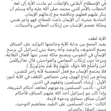
في الإصطلاح البلاغي بالإلتفات ثم عادت الآية إلى لغة
الخطاب بالأمر للنبي محمد صلى الله عليه وآله وسلم أن
ينكر عليهم فعلهم، وتناقضه مع إدعائهم الإيمان.
الحادية عشرة: أن الإيمان باعث للصلاح، فهو واعز نفسي
وملكة تعصم الإنسان من إرتكاب المعاصي والسيئات.
الآية لطف
يفيد الجمع بين بداية الآية وخاتمتها التوكيد على الميثاق
بصيغ التخويف والوعيد وأنه رحمة ببني إسرائيل كي يرسخ
الإيمان في النفوس، ويصبح ملكة تصدر عنها أفعال الطاعة،
وبرزخاً دون إرتكاب المعاصي والفواحش، قال تعالى[فَمَنْ
آمَنَ وَأَصْلَحَ فَلاَ خَوْفٌ عَلَيْهِمْ وَلاَ هُمْ يَحْزَنُونَ]( ).
فلا يجتمع الإيمان مع فعل المعصية لأنه زاجر للنفس،
ومانع من إتباع الهوى، ومن خصائص اللطف في الآية أمور:
الأول : إرشاد المسلمين، وتفقهم في الدين.
الثاني : تأديب المسلمين ودعوتهم لتعاهد أحكام الشريعة،
وإذا كان بنو إسرائيل أخذ الله عليهم الميثاق، فأحكام
القرآن ميثاق سماوي ودعوة لازمة.
الثالث : حث المسلمين على التقيد بمفاهيم التوحيد،
وسنن الحلال والحرام.