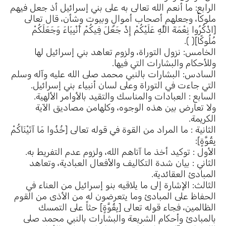
الرابع: ما أنعم الله تعالى به على بني إسرائيل أذ جعل فيهم
ملوكاً، وجعلهم أصحاب أموالٍ وبيوت وشأن، قال تعالى
[اذْكُرُوا نِعْمَةَ اللَّهِ عَلَيْكُمْ إِذْ جَعَلَ فِيكُمْ أَنْبِيَاءَ وَجَعَلَكُمْ
مُلُوكًا]( ).
الخامس: نزول التوراة، ولزوم تعاهد بني إسرائيل لها
وللأحكام والبشارات التي فيها.
السادس: البشارات بالنبي محمد صلى الله عليه وآله وسلم
التي جاءت في التوراة وعلى لسان أنبياء بني إسرائيل.
السابع : العبادات والمناسك والتقيد بالأوامر الألهية.
ولا تعارض بين هذه الوجوه، وكلهامن مصاديق الآية
الكريمة.
الثانية : ما المراد من القوة في قوله تعالى [خُذُوا مَا آتَيْنَاكُمْ
بِقُوَّةٍ]:
الأول : توكيد أخذ ما آتاهم الله، ولزوم عدم التفريط به.
الثاني : بيان شدة التكاليف والأفعال العبادية، وتعاهد
المبادئ العقائدية.
الثالث: الإشارة إلى ما يلاقيه بنو إسرائيل من العناء في
الحفاظ على المبادئ وما يتعرضون له من الأذى من القوم
الظالمين، فجاء قوله تعالى [بِقُوَّةٍ] حثاً على التمسك
بالمبادئ وأحكام الشريعة والبشارات بالنبي محمد صلى