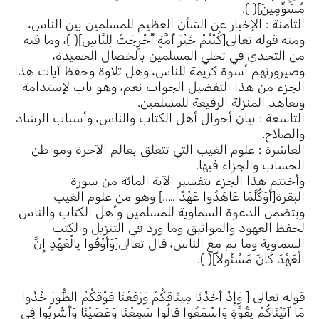
مُسَوِّمِينَ]( ).
الثامنة : الإخبار عن الشأن العظيم للمسلمين بين الناس،
ومنه قوله تعالى[كُنْتُمْ خَيْرَ أُمَّةٍ أُخْرِجَتْ لِلنَّاسِ]( )، وما فيه
من التحدي في تحلي المسلمين بالخصال الحميدة،
وصيرورتهم أسوة كريمة للناس، وهل تلاوة وحفظ آيات هذا
الجزء من هذا التفضيل الجواب نعم، وهو باب لإستدامة
وتعاهد المنزلة الرفيعة للمسلمين.
التاسعة : بيان أحوال أهل الكتاب والناس، وأسباب الرشاد
والصلاح.
العاشرة : علوم الغيب التي تتعلق بعالم الآخرة ومواطن
الحساب والجزاء فيها.
وأختتم هذا الجزء بتفسير الآية المائة من سورة
البقرة[أَوَكُلَّمَا عَاهَدُوا عَهْدًا…..] وهو من علوم الغيب
ويتضمن الدعوة السماوية للمسلمين وأهل الكتاب والناس
لحفظ العهود والمواثيق وما ورد في التنزيل والكتب
السماوية وما تم مع الناس، قال تعالى[وَأَوْفُوا بِالْعَهْدِ إِنَّ
الْعَهْدَ كَانَ مَسْئُولاً]( ).
قوله تعالى [ وَإِذْ أَخَذْنَا مِيثَاقَكُمْ وَرَفَعْنَا فَوْقَكُمْ الطُّورَ خُذُوا
مَا آتَيْنَاكُمْ بِقُوَّةٍ وَاسْمَعُوا قَالُوا سَمِعْنَا وَعَصَيْنَا وَأُشْرِبُوا فِي