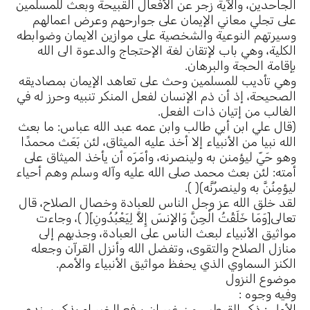
الجاحدين، والآية زجر عن الأفعال القبيحة وبعث للمسلمين
على تجلي معاني الإيمان على جوارحهم وعرض اعمالهم
وسيرتهم النوعية والشخصية على موازين الايمان وضوابطه
الكلية، وهي باب لإتقان لغة الإحتجاج والدعوة الى الله
بإقامة الحجة والبرهان.
وهي تأديب للمسلمين وحث على تعاهد الإيمان بمصاديقه
الصحيحة، إذ أن ذم الإنسان لفعل المنكر تنبيه وحرز له في
الغالب من إتيان ذات الفعل.
(قال علي ابن أبي طالب وابن عمه عبد الله عباس: ما بعث
الله نبيا من الأنبياء إلا أخذ عليه الميثاق، لئن بَعَث محمدًا
وهو حَيّ ليؤمنن به ولينصرنه، وأمَرَه أن يأخذ الميثاق على
أمته: لئن بعث محمد صلى الله عليه وآله وسلم وهم أحياء
ليؤمِنُنَّ به ولينصرُنَّه)( ).
لقد خلق الله عز وجل الناس للعبادة وخصال الصلاح، قال
تعالى[وَمَا خَلَقْتُ الْجِنَّ وَالإِنسَ إِلاَّ لِيَعْبُدُونِ]( )، وجاءت
مواثيق الأنبياء لبعث الناس على العبادة، وجذبهم إلى
منازل الصلاح والتقوى، وتفضل الله وأنزل القرآن وجعله
الكنز السماوي الذي يحفظ مواثيق الأنبياء والأمم.
موضوع النزول
وفيه وجوه :
الأول : ذكر القرطبي من غير ان يرفع الخبر او يذكر سنده