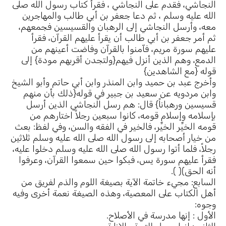
النجاشي، فقدم على النجاشي ، فقرأ كتاب رسول الله صلى
الله عليه وسلم ، ثم دعا جعفر بن أبي طالب والمهاجرين
معه، وأرسل النجاشي إلى الرهبان والقسيسين فجمعهم،
ثم أمر جعفر بن أبي طالب أن يقرأ عليهم القرآن، فقرأ
عليهم سورة مريم، فآمنوا بالقرآن وفاضت أعينهم من
الدمع، وهم الذين أنزل فيهم{ولتجدن أقربهم مودة} إلى
قوله {مع الشاهدين}
وأخرج عبد بن حميد وابن المنذر وابن أبي حاتم وأبو الشيخ
وابن مردويه عن سعيد بن جبير في قوله{ذلك بأن منهم
قسيسين ورهباناً} قال: هم رسل النجاشي الذين أرسل
بإسلامه وإسلام قومه، كانوا سبعين رجلاً اختارهم من
قومه الخيِّر الخيِّر، فالخير في الفقه والسن، وفي لفظ: بعث
من خيار أصحابه إلى رسول الله صلى الله عليه وسلم ثلاثين
رجلاً، فلما أتوا رسول الله صلى الله عليه وسلم دخلوا عليه،
فقرأ عليهم سورة يس، فبكوا حين سمعوا القرآن، وعرفوا
أنه الحق)( ).
السابع: مجيء خاتمة الآية بصيغة اللوم والذم لفريق من
أهل الكتاب على المعصية، وهذه الصيغة نعمة أخرى وفيه
وجوه:
الأول : إنها مدرسة في الأصلاح.