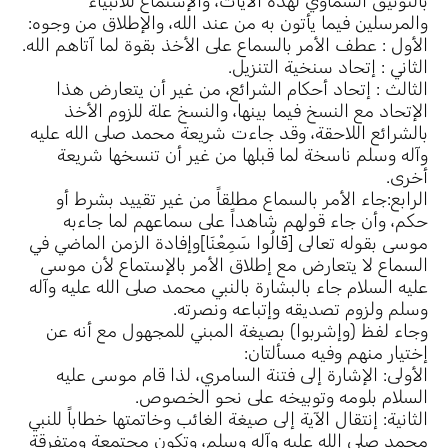
بالتوثيق السماوي لهذه الآيات، والإستماع للأنبياء
والمرسلين فيما يأتون به من عند الله، والإطلاق من وجوه:
الأول : عطف الأمر بالسماع على الأخذ بقوة لما آتاهم الله.
الثاني : إتحاد سنخية التنزيل.
الثالث : إتحاد أحكام الشرائع، من غير أن يتعارض هذا
الإتحاد مع النسخ فيما بينها، والنسخ علة للزوم الأخذ
بالشرائع اللاحقة، وقد جاءت شريعة محمد صلى الله عليه
وآله وسلم ناسخة لما قبلها من غير أن تنسخها شريعة
أخرى.
الرابع:جاء الأمر بالسماع مطلقاً من غير تقييد بشرط أو
حكم، وأن جاء قولهم شاهداً على سماعهم لما جاءبه
موسى بقوله تعالى [قَالُوا سَمِعْنَا]وإفادة الزمن الماضي في
السماع لا يتعارض مع إطلاق الأمر بالإستماع لأن موسى
عليه السلام جاء بالبشارة بالنبي محمد صلى الله عليه وآله
وسلم ولزوم تصديقه وإتباعه ونصرته.
وجاء لفظ (وإشربوا) بصيغة المبني للمجهول مع أنه عن
إختيار منهم وفيه مسألتان:
الأولى: الإشارة إلى فتنة السامري، لذا قام موسى عليه
السلام بلومه وتوبيخه على نحو الخصوص.
الثانية: إنتقال الآية إلى صيغة الغائب وخاتمتها خطاباً للنبي
محمد صلى الله عليه وآله وسلم، وتكون مجتمعة ومتفرقة