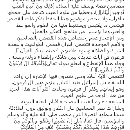
مضامين قصة يوسف عليه السلام [ذَلِكَ مِنْ أنْبَاءِ الْغَيْبِ
نُوحِيهِ إِلَيْكَ]( )، وجعلها من علوم الغيب شاهد على حفظها
بالقرآن، ولا ينحصر موضوع هذا الحفظ بذكر ذات القصص
فيشمل ما يقتبس ويستنبط منها من العلوم والمواعظ
والعبر، وما يؤسس من مناهج التفكير والعمل.
ومن الإعجاز عدم إختصاص هذه القصص بالصالحين
والأمم الموحدة فتضمن القرآن قصص الطواغيت وأعمدة
الشرك والضلالة وسوء عاقبتهم، فحينما يذكر القرآن آل
فرعون في آيات عديدة يبين هلاكه وإنقطاع دولته ونسله ,
وجاء هذا الإنقطاع والقطع بقوله تعالى[وَأَغْرَقْنَا آلَ فِرْعَوْنَ
وَأَنْتُمْ تَنظُرُونَ]( ).
لتتضمن الآية أعلاه ومنى تنظرون فيها الإشارة إلى إرادة
الله بقاء بني إسرائيل بقيد التباين بينهم وبين آل فرعون،
وهو إيمانهم وكفر آل فرعون وجاءت أكثر آيات هذا الجزء
من هذا الوجه من علوم الغيب.
السابعة : علوم الغيب المصاحبة لأيام البعثة النبوية
وبشارات نصر المسلمين على الكفار، وتوثيق نزول الملائكة
مددا سماويا لنصرة النبي محمد صلى الله عليه وآله وسلم
والمؤمنين، قال تعالى[بَلَى إِنْ تَصْبِرُوا وَتَتَّقُوا وَيَأْتُوكُمْ مِنْ
فَوْرِهِمْ هَذَا يُمْدِدْكُمْ رَبُّكُمْ بِخَمْسَةِ آلاَفٍ مِنْ الْمَلاَئِكَةِ