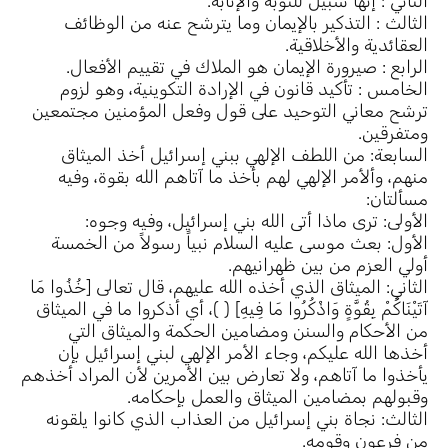
الثاني : إنها سبيل للتوبة والإنابة.
الثالث : التذكير بالإيمان وما يترشح عنه من الوظائف
العقائدية والأخلاقية.
الرابع : صيرورة الإيمان هو الملاك في تقييم الأفعال.
الخامس : تأكيد قانون في الإرادة التكوينية، وهو لزوم
ترشح معاني التوحيد على قول وفعل المؤمنين مجتمعين
ومتفرقين.
السابعة: من اللطف الإلهي ببني إسرائيل أخذ الميثاق
منهم، وألأمر الإلهي لهم بأخذ ما آتاهم الله بقوة، وفيه
مسألتان:
الأولى: ترى ماذا أتى الله بني إسرائيل، وفيه وجوه:
الأول: بعث موسى عليه السلام نبياً رسولاً من الخمسة
أولي العزم من بين ظهرانيهم.
الثاني: الميثاق الذي أخذه الله عليهم، قال تعالى [خُذُوا مَا
آتَيْنَاكُمْ بِقُوَّةٍ وَاذْكُرُوا مَا فِيهِ] ( )، أي أذكروا ما في الميثاق
من الأحكام والسنن ومضامين الحكمة والميثاق التي
أخذها الله عليكم، وجاء الأمر الإلهي لبني إسرائيل بإن
يأخذوا ما آتاهم، ولا تعارض بين الأمرين لأن المراد أخذهم
وقبولهم بمضامين الميثاق والعمل بإحكامه.
الثالث: نجاة بني إسرائيل من العذاب الذي كانوا يلقونه
من فرعون وقومه.