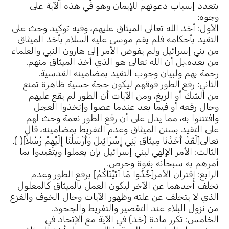
بتعدد إسباب دعوتهم للإيمان وهو في هذه الآية على
وجوه:
الأول: أخذ الله تعالى الميثاق عليهم، وفيه توكيد وحث على
التقيد بأحكامه فلم يقم موسى عليه السلام بأخذ الميثاق
من بني إسرائيل ولم يفوض الأمر إلى هارون النبي والعلماء
من بعده،بل أن الله تعالى هو الذي أخذ الميثاق منهم,
رحمة بهم ولبيان وجوب التقيد بمضامينه القدسية.
الثاني: رفع الطور فوقهم ليكون حجة حسية ظاهرة تمنع
من الشك أو الزيغ، ومن الآيات أن الطور لم يقع عليهم
وحال رفعه أو فيما بعد عندما عصوا وإتخذوا العجل
وافتتنوا به، مما يدل على أن رفع الطور نعمة وحث لهم
على التقيد بسنن الميثاق وعدم التفريط بمضامينه، قال
تعالى[لَقَدْ أَخَذْنَا مِيثَاقَ بَنِي إِسْرَائِيلَ وَأَرْسَلْنَا إِلَيْهِمْ رُسُلاً]( ).
الثالث: الأمر الإلهي لبني إسرائيل بإن يعملوا ويتقيدوا بما
أمرهم به سبحانه بقوة وحرص.
الرابع: إقتران الأمر[خُذُوا مَا آتَيْنَاكُمْ] برفع الطور وعدم
تخلف أحدهما عن الآخر ليكون العمل بالميثاق كالمعلول
الذي لا يتخلف عن علته وظهور الآيات وحال الخوف والفزع
من نزول البلاء عند التقصير والتفريط والجحود.
الخامس: تكرر مادة (خذ) في الآية مع الإتحاد في