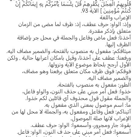
قُلُوبِهِمْ الْعِجْلَ بِكُفْرِهِمْ قُلْ بِئْسَمَا يَأْمُرُكُمْ بِهِ إِيمَانُكُمْ إِنْ
كُنتُمْ مُؤْمِنِينَ ] الآية 93.
الإعراب واللغة
وإذ: الواو: حرف عطف، إذ: ظرف لما مضى من الزمان
متعلق بإذكر مقدرة.
أخذنا: فعل ماض وفاعل والجملة في محل جر بإضافة
الظرف إليها.
ميثاقكم: مفعول به منصوب بالفتحة، والضمير مضاف اليه.
ورفعنا: عطف على أخذنا، وقيل بامكان اعرابها حالية , ولكن
الأول أرجح بلحاظ موضوع الآية ونزولها.
فوقكم: فوق ظرف مكان متعلق برفعنا وهو مضاف،
والضمير مضاف اليه.
الطور: مفعول به منصوب بالفتحة.
خذوا: فعل أمر مبني على حذف النون، والواو فاعل،
والجملة مقول قول محذوف أي قائلين لكم خذوا.
ما: اسم موصول بمعنى الذي مفعول به.
آتيناكم: فعل وفاعل ومفعول به، والجملة لا محل لها من
الإعراب لانها صلة الموصول.
بقوة: جار ومجرور، وأسمعوا: الواو: حرف عطف.
أسمعوا: فعل أمر مبني على حذ ف النون، الواو: فاعل.