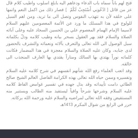
فتح لهم باباً سماه باب الدعاء ودعاهم اليه بابلغ اسلوب واطيب كلام قال
عز من قائل [ ادْعُونِي أَسْتَجِبْ لَكُمْ ] فصار ذلك من اكمل النعم واتمها
على خلقه لأن به تتهذب النفوس وتصل الى ما تريد، ومن اهم السبل
للولوج في هذا المسلك ما ورد عن الأئمة المعصومين عليهم السلام
لاسيما الإمام الهمام المعصوم علي بن الحسين السجاد عليه وعلى آبائه
الصلاة والسلام فقد بهر العقول بسحر بيانه وطيب كلامه ودلّ بكلماته
سبل الوصول الى الله تعالى والتعرف بآلائه ونعمائه والتشرف بالحضور
لدى جنابه، وكان عليه الصلاة والسلام معجزة في هذا المضمار فكانت
كلماته نوراً يهتدي بها السالك ومناراً يقتدي بها العارف المنجذب الى
خالقه.
وقد اتعب العلماء رفع الله شأنهم انفسهم في شرح كلامه عليه السلام
وتفسيره وممن حباه الله تعالى بهذه الكرامة الفاضل العالم الشيخ صالح
الطائي دامت تأييداته وقد بذل جهده في تفسير غوامض الفاظ كلامه
عليه السلام وشرحها شرحاً وافياً ليستفيد منه الطالب ويستنير منه
المستفيض وفقه الله تعالى لمراضيه والسلام عليه ورحمة الله بركاته.
حرر في الرابع من شوال المكرم 1413هـ