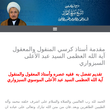
خطي
لى
لمحتوى
مقدمة أستاذ كرسي المنقول والمعقول
آية الله العظمى السيد عبد الأعلى
السبزواري
تقديم تفضل به فقيه عصره وأستاذ المعقول والمنقول
آية الله العظمى السيد عبد الأعلى الموسوي السبزواري
الحمد لله رب العالمين والصلاة والسلام على اشرف خلقه محمد وآله
الطيبين الطاهرين وبعد..فان من منن الله تبارك وتعالى على عباده ان