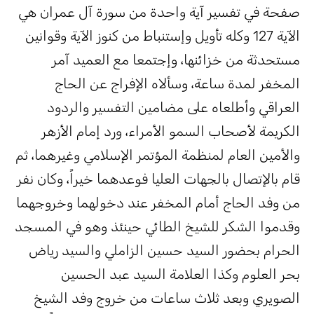
فحة في تفسير آية واحدة من سورة آل عمران هي
الآية 127 وكله تأويل وإستنباط من كنوز الآية وقوانين
ستحدثة من خزائنها، وإجتمعا مع العميد آمر
لمخفر لمدة ساعة، وسألاه الإفراج عن الحاج
لعراقي وأطلعاه على مضامين التفسير والردود
لكريمة لأصحاب السمو الأمراء، ورد إمام الأزهر
الأمين العام لمنظمة المؤتمر الإسلامي وغيرهما، ثم
ام بالإتصال بالجهات العليا فوعدهما خيراً، وكان نفر
ن وفد الحاج أمام المخفر عند دخولهما وخروجهما
قدموا الشكر للشيخ الطائي حينئذ وهو في المسجد
لحرام بحضور السيد حسين الزاملي والسيد رياض
حر العلوم وكذا العلامة السيد عبد الحسين
لصويري وبعد ثلاث ساعات من خروج وفد الشيخ