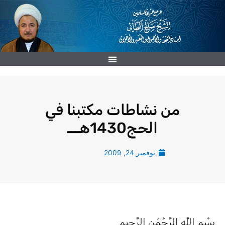
ي
توى
من نشاطات مكتبنا في
الحج1430هـــ
نوفمبر 24, 2009
ِسْمِ اللَّهِ الرَّحْمَنِ الرَّحِيمِ