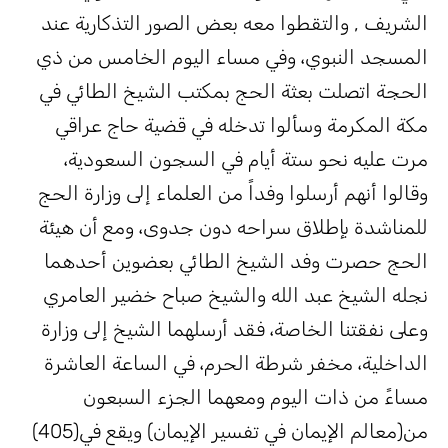
لشريف , والتقطوا معه بعض الصور التذكارية عند
لمسجد النبوي، وفي مساء اليوم الخامس من ذي
لحجة اتصلت بعثة الحج بمكتب الشيخ الطائي في
كة المكرمة وسألوا تدخله في قضية حاج عراقي
رت عليه نحو ستة أيام في السجون السعودية،
قالوا أنهم أرسلوا وفداً من العلماء إلى وزارة الحج
لمناشدة بإطلاق سراحه دون جدوى، ومع أن هيئة
لحج حصرت وفد الشيخ الطائي بعضوين أحدهما
جله الشيخ عبد الله والشيخ صباح خضير العامري
على نفقتنا الخاصة، فقد أرسلهما الشيخ إلى وزارة
لداخلية، مخفر شرطة الحرم، في الساعة العاشرة
ساءً من ذات اليوم ومعهما الجزء السبعون
من(معالم الإيمان في تفسير الإيمان) ويقع في(405)