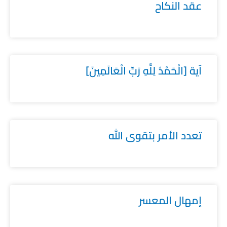
عقد النكاح
آية [الْحَمْدُ لِلَّهِ رَبِّ الْعَالَمِينَ]
تعدد الأمر بتقوى الله
إمهال المعسر