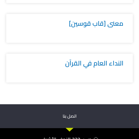
معنى [قاب قوسين]
النداء العام في القرآن
اتصل بنا