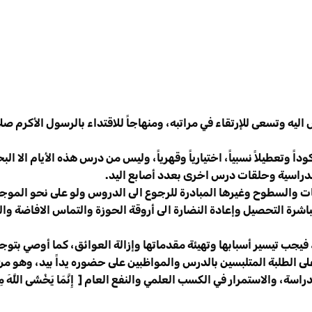
اليه وتسعى للإرتقاء في مراتبه، ومنهاجاً للاقتداء بالرسول الأكرم صلى
تعطيلاً نسبياً، اختيارياً وقهرياً، وليس من درس هذه الأيام الا البح
الدراسية وحلقات درس اخرى بعدد أصابع اليد.
ت والسطوح وغيرها المبادرة للرجوع الى الدروس ولو على نحو الموجب
شرة التحصيل وإعادة النضارة الى أروقة الحوزة والتماس الافاضة والب
 فيجب تيسير أسبابها وتهيئة مقدماتها وإزالة العوائق، كما أوصي بتوج
ى الطلبة المتلبسين بالدرس والمواظبين على حضوره يداً بيد، وهو 
الاستمرار في الكسب العلمي والنفع العام [ إِنَّمَا يَخْشَى اللَّهَ مِنْ ع