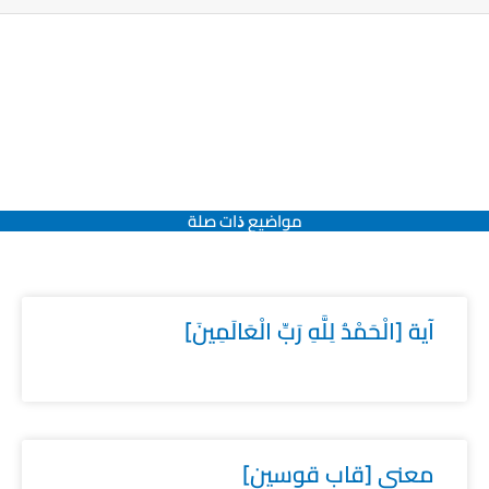
مواضيع ﺫات صلة
آية [الْحَمْدُ لِلَّهِ رَبِّ الْعَالَمِينَ]
معنى [قاب قوسين]