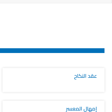
عقد النكاح
إمهال المعسر