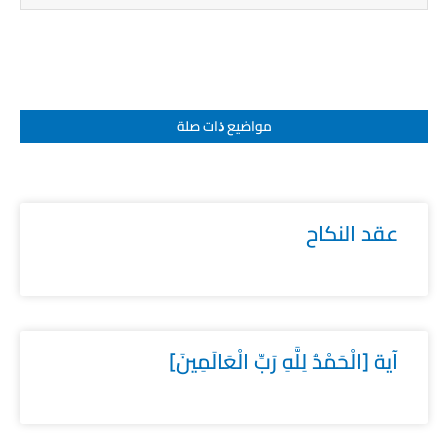
مواضيع ﺫات صلة
عقد النكاح
آية [الْحَمْدُ لِلَّهِ رَبِّ الْعَالَمِينَ]