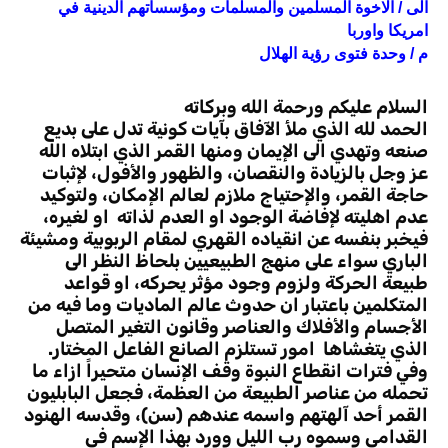
الى / الاخوة المسلمين والمسلمات ومؤسساتهم الدينية في
امريكا واوربا
م / وحدة فتوى رؤية الهلال
السلام عليكم ورحمة الله وبركاته
الحمد لله الذي ملأ الآفاق بآيات كونية تدل على بديع
صنعه وتهدي الى الإيمان ومنها القمر الذي ابتلاه الله
عز وجل بالزيادة والنقصان، والظهور والأفول، لإثبات
حاجة القمر، والإحتياج ملازم لعالم الإمكان، ولتوكيد
عدم اهليته لإفاضة الوجود او العدم لذاته او لغيره،
فيخبر بنفسه عن انقياده القهري لمقام الربوبية ومشيئة
الباري سواء على منهج الطبيعيين بلحاظ النظر الى
طبيعة الحركة ولزوم وجود مؤثر يحركه، او قواعد
المتكلمين باعتبار ان حدوث عالم الماديات وما فيه من
الأجسام والأفلاك والعناصر وقانون التغير المتصل
الذي يتغشاها امور تستلزم الصانع الفاعل المختار.
وفي فترات انقطاع النبوة وقف الإنسان متحيراً ازاء ما
تحمله من عناصر الطبيعة من العظمة، فجعل البابليون
القمر أحد آلهتهم واسمه عندهم (سن)، وقدسه الهنود
القدامى وسموه رب الليل وورد بهذا الإسم في