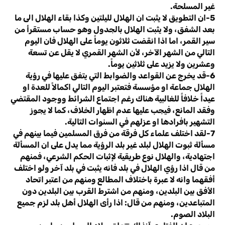
غير المسلحة.
5-ان التطويق لا يثبت ان الهلال لليلتين وكذا بقاء الهلال الى ما
بعد الشفق، ولا يثبت الهلال بالجدول وهو حساب مستقرأ من
سير القمر، اما اذا انقضت ثلاثون يوماً على الهلال فان اليوم
التالي من الشهر الآخر، لأن الشهر القمري لا يقل عن تسعة
وعشرين ولا يزيد على ثلاثين يوماً.
6-قد يخرج عن القواعد والضوابط التي يتفق عليها في رؤية
الهلال جماعة او مؤسسة فتعتبر اليوم التالي اكمالاً للعدة او
عيداً خلافاً للغالبية هناك رغم اجتماع الشرائط ووجود المقتضي
وفقد المانع، فيجب عليها عدم اظهار الخلاف، كما لا يجوز
التشهير بافرادها او عزلهم في السنوات التالية.
7-لقد اختلف علماء كل فرقة من فرق المسلمين فيما بينهم في
مسألة ثبوت الهلال لبلد غير بلد الرؤية مما يدل على ان المسألة
اجتهادية، والهلال نوع طريقية لإثبات الحكم الشرعي، فمنهم
من قال اذا رؤي الهلال في بلد فانه يثبت في بلد آخر ولو اختلف
أفقهما وانه لا عبرة باختلاف المطالع ومنهم من اعتبر اتحاد
الأفق بين البلدين، ومنهم من اشترط القرب بين البلدين دون
المتباعدين، ومنهم من قال: اذا رأى الهلال أهل بلد لزم جميع
البلاد الصوم.