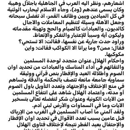
اشعارهم، ونظر اليه العرب في الجاهلية باجلال وهيبة
وكان يسمى عندهم (ود)، وجاء الاسلام ليحارب الوثنية
في كل الميادين ويبين وظائف القمر، اذ تفضل سبحانه
وجعل الأهلة وسيلة لتنظيم المعاملات والآجال
كالديون، والعبادات كالصيام والحج وتهيئة مقدماته
وليكون آية وسبباً للإعتبار والتفكر والإتعاظ.
وراود حدث جارية عن نفسها، فقالت: الا تستحي؟
فقال: ممن؟ وما يرانا الا الكواكب فقالت: واين
مكوكبها.
واحكام الهلال عنوان متجدد لوحدة المسلمين
والتقائهم في أداء المناسك والعبادات من تحديد اوان
الصوم واطلالة العيد والإفطار بنص قرآني ووثيقة
سماوية جامعة مانعة تتصف بالحكمة والدقة وتساهم
في منع الإختلاف والإجتهاد وتعدد التأويل باول الصوم
أو مدته، واعتماد الهلال شاهد على انتفاع المسلمين
من الآيات الكونية وعنوان شكر لتفضله تعالى بتسخير
الآيات وما في السماوات والأرض لبني آدم.
ولقد آلمني ما أصاب المسلمين في الغرب من الإرباك
قبل عامين بسبب تعدد الأقوال في تحديد اوان الإفطار
والإحتفال بعيد الفطر نتيجة لإختلاف فتاوى الهلال