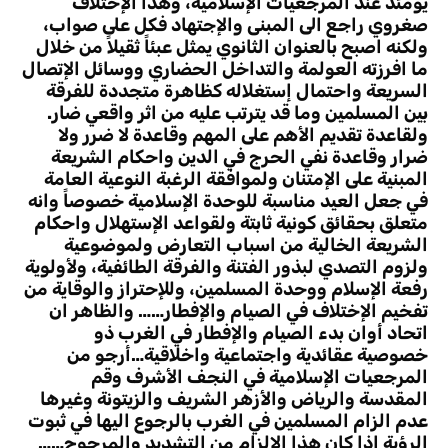
يومئذ عند المرجعيات الإسلامية، وهذا الإختلاف
صغروي راجع الى المبنى والإجتهاد فكل على صواب،
ولكنه اصبح بالعنوان الثانوي يمثل عبئاً ثقيلاً من خلال
ما افرزته العولمة والتداخل الحضاري ووسائل الإتصال
السريعة واحتمال إستغلاله كظاهرة متجددة للفرقة
بين المسلمين وما قد يترتب عليه من اثر واقعي ضار.
ولقاعدة تقديم الأهم على المهم وقاعدة لا ضرر ولا
ضرار وقاعدة نفي الحرج في الدين واحكام الشريعة
المبنية على الإمتنان ولموافقة الرغبة النوعية العامة
في جعل العيد مناسبة للوحدة الإسلامية خصوصاً وانه
متعلق بحقائق كونية ثابتة ولقواعد الإستهلال واحكام
الشريعة الخالية من اسباب التعارض ولموضوعية
ولزوم التصدي لبذور الفتنة والفرقة الطائفية، ولأولوية
رفعة الإسلام ووحدة المسلمين، وللإحتراز والوقاية من
تفخيم الإختلاف في الصيام والإفطار…… والظاهر ان
اتحاد أوان بدء الصيام والإفطار في الغرب ذو
خصوصية عقائدية واجتماعية واخلاقية…أرجو من
المرجعيات الإسلامية في النجف الأشرف وقم
المقدسة والرياض والأزهر الشريف والزيتونة وغيرها
عدم الزام المسلمين في الغرب بالرجوع اليها في ثبوت
الرؤية اذا كان هذا الإلزام من التشديد والمرجوح……