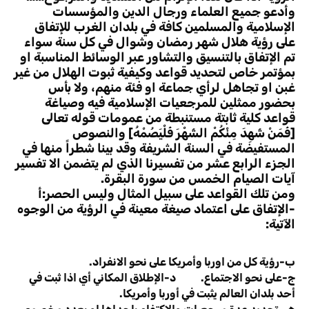
وأدعو جميع العلماء ورجال الدين والمؤسسات
الإسلامية والمسلمين كافة في بلدان الغرب للإتفاق
على رؤية هلال شهر رمضان وشوال في كل سنة سواء
تم الإتفاق بالتنسيق والتشاور عبر الوسائط المناسبة او
بمؤتمر خاص لتحديد قواعد وكيفية ثبوت الهلال من غير
غبن او تجاهل لرأي جماعة او فئة منهم، ولا بأس
بحضور ممثلين للمرجعيات الإسلامية فيه وصياغة
قواعد كلية ثابتة مستنبطة من عمومات قوله تعالى
[فَمَنْ شَهِدَ مِنْكُمْ الشَهْرَ فَلْيَصُمْهُ] والنصوص
المستفيضة في السنة الشريفة وقد بينا شطراً منها في
الجزء الرابع عشر من تفسيرنا الذي لم يتضمن الا تفسير
آيات الصيام الخمس من سورة البقرة.
ومن تلك القواعد على سبيل المثال وليس الحصر:أ
-الإتفاق على اعتماد صيغة معينة في الرؤية من الوجوه
الآتية:
ب-رؤية كل من اوربا وأمريكا على نحو الانفراد.
ج-على نحو الاجتماع. د-الإطلاق المكاني أي اذا ثبت في
أحد بلدان العالم يثبت في أوربا وأمريكا.