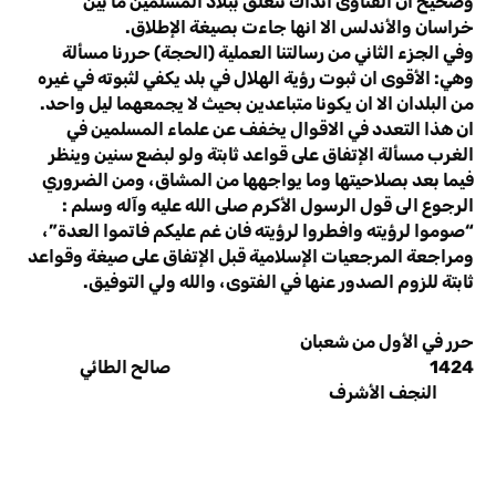
وصحيح ان الفتاوى آنذاك تتعلق ببلاد المسلمين ما بين
خراسان والأندلس الا انها جاءت بصيغة الإطلاق.
وفي الجزء الثاني من رسالتنا العملية (الحجة) حررنا مسألة
وهي: الأقوى ان ثبوت رؤية الهلال في بلد يكفي لثبوته في غيره
من البلدان الا ان يكونا متباعدين بحيث لا يجمعهما ليل واحد.
ان هذا التعدد في الاقوال يخفف عن علماء المسلمين في
الغرب مسألة الإتفاق على قواعد ثابتة ولو لبضع سنين وينظر
فيما بعد بصلاحيتها وما يواجهها من المشاق، ومن الضروري
الرجوع الى قول الرسول الأكرم صلى الله عليه وآله وسلم :
“صوموا لرؤيته وافطروا لرؤيته فان غم عليكم فاتموا العدة”،
ومراجعة المرجعيات الإسلامية قبل الإتفاق على صيغة وقواعد
ثابتة للزوم الصدور عنها في الفتوى، والله ولي التوفيق.
حرر في الأول من شعبان
1424 صالح الطائي
النجف الأشرف