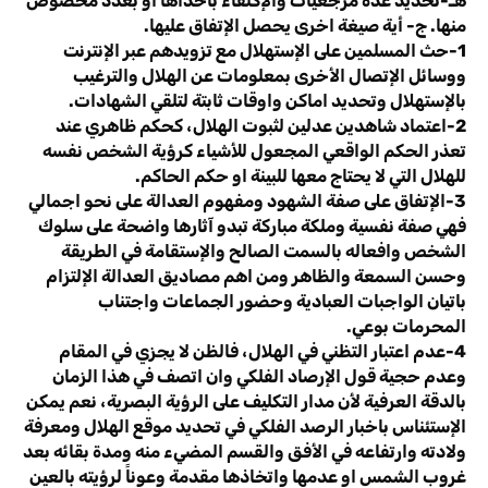
هـ-تحديد عدة مرجعيات والإكتفاء باحداها او بعدد مخصوص
منها. ج- أية صيغة اخرى يحصل الإتفاق عليها.
1-حث المسلمين على الإستهلال مع تزويدهم عبر الإنترنت
ووسائل الإتصال الأخرى بمعلومات عن الهلال والترغيب
بالإستهلال وتحديد اماكن واوقات ثابتة لتلقي الشهادات.
2-اعتماد شاهدين عدلين لثبوت الهلال، كحكم ظاهري عند
تعذر الحكم الواقعي المجعول للأشياء كرؤية الشخص نفسه
للهلال التي لا يحتاج معها للبينة او حكم الحاكم.
3-الإتفاق على صفة الشهود ومفهوم العدالة على نحو اجمالي
فهي صفة نفسية وملكة مباركة تبدو آثارها واضحة على سلوك
الشخص وافعاله بالسمت الصالح والإستقامة في الطريقة
وحسن السمعة والظاهر ومن اهم مصاديق العدالة الإلتزام
باتيان الواجبات العبادية وحضور الجماعات واجتناب
المحرمات بوعي.
4-عدم اعتبار التظني في الهلال، فالظن لا يجزي في المقام
وعدم حجية قول الإرصاد الفلكي وان اتصف في هذا الزمان
بالدقة العرفية لأن مدار التكليف على الرؤية البصرية، نعم يمكن
الإستئناس باخبار الرصد الفلكي في تحديد موقع الهلال ومعرفة
ولادته وارتفاعه في الأفق والقسم المضيء منه ومدة بقائه بعد
غروب الشمس او عدمها واتخاذها مقدمة وعوناً لرؤيته بالعين