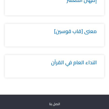
إمهال المعسر
معنى [قاب قوسين]
النداء العام في القرآن
اتصل بنا