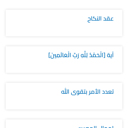
عقد النكاح
آية [الْحَمْدُ لِلَّهِ رَبِّ الْعَالَمِينَ]
تعدد الأمر بتقوى الله