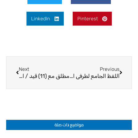
LinkedIn
Pinterest
Next
Prev
Next
Previous
اللفظ الجامع لطرفي الإستعارة – المرجع الديني الشيخ صالح الطائي
مطلق مع (11) قيد / المرجع الديني الشيخ صالح الطائي
مواضيع ﺫات صلة