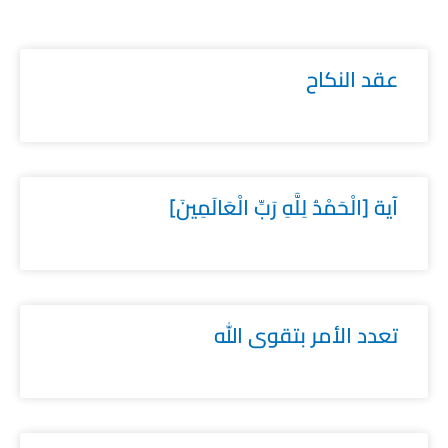
عقد النكاح
آية [الْحَمْدُ لِلَّهِ رَبِّ الْعَالَمِينَ]
تعدد الأمر بتقوى الله