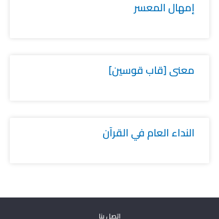
إمهال المعسر
معنى [قاب قوسين]
النداء العام في القرآن
اتصل بنا