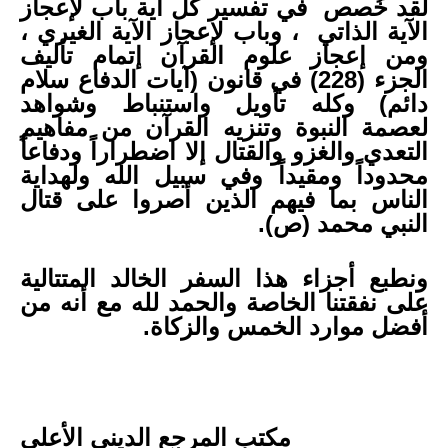
لقد خُصص في تفسير كل آية باب لإعجاز
الآية الذاتي ، وباب لإعجاز الآية الغيري ،
ومن إعجاز علوم القرآن إتمام تأليف
الجزء (
228
) في قانون (
آيات الدفاع سلام
دائم
) وكله تأويل واستنباط وشواهد
لعصمة النبوة وتنزيه القرآن من مفاهيم
التعدي والغزو والقتال إلا اضطراراً ودفاعاً
محدوداً ومقيداً وفي سبيل الله ولهداية
الناس بما فيهم الذين أصروا على قتال
النبي محمد (ص).
ونطبع أجزاء هذا السفر الخالد المتتالية
على نفقتنا الخاصة والحمد لله مع أنه من
أفضل موارد الخمس والزكاة.
مكتب المرجع الديني الأعلى