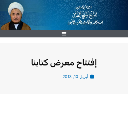
خطي
لى
لمحتوى
إفتتاح معرض كتابنا
أبريل 10, 2013