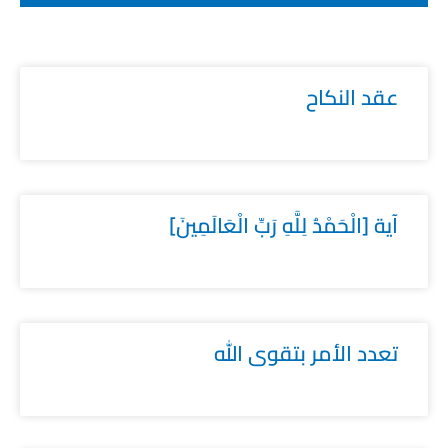
عقد النكاح
آية [الْحَمْدُ لِلَّهِ رَبِّ الْعَالَمِينَ]
تعدد الأمر بتقوى الله