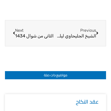
Next
Prev
Next
Previous
الشيخ الجليحاوي ليلة19 رمضان
الثاني من شوال 1434
مواضيع ﺫات صلة
عقد النكاح