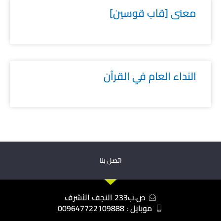
معنى [قاب قوسين]
النداء العام في القرآن
اتصل بنا
ص.ب233 النجف الأشرف
موبايل : 009647722109888