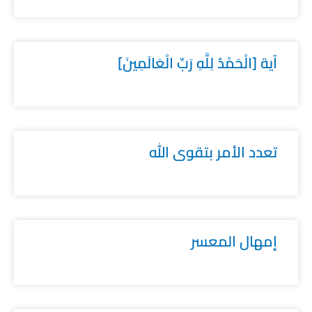
آية [الْحَمْدُ لِلَّهِ رَبِّ الْعَالَمِينَ]
تعدد الأمر بتقوى الله
إمهال المعسر