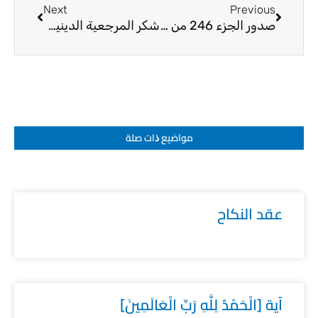
Next
Previous
صدور الجزء 246 من معالم الإيمان
شكر المرجعية الدينية الى وزارة التربية العراقية
مواضيع ﺫات صلة
عقد النكاح
آية [الْحَمْدُ لِلَّهِ رَبِّ الْعَالَمِينَ]