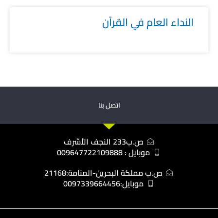
النداء العام في القرآن
اتصل بنا
ص.ب233 النجف الأشرف
موبايل : 009647722109888
ص.ب مملكة البحرين-المنامة:21168
موبايل:0097339664456