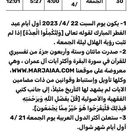
30
الجمعة
4:00
5:27
12:01
/4
1- يكون يوم السبت 22 /4/ 2023 أول أيام عيد
الفطر المبارك لقوله تعالى [وَلِتُكْمِلُوا الْعِدَّةَ] إذا لم
تثبت رؤية الهلال ليلة الجمعة .
2- صدرت مائتان وستة وأربعون جزءً من تفسيري
للقرآن في سورة البقرة وأكثر آيات آل عمران ، وهي
معروضة على موقعنا WWW.MARJAIAA.COM،
وكلها تأويل وإستنباط وقوانين من ذات مضامين
الآيات لم يشهد لها التأريخ مثيلاً، إلى جانب كتبي
الفقهية والأصولية [قُلْ بِفَضْلِ اللَّهِ وَبِرَحْمَتِهِ
فَبِذَلِكَ فَلْيَفْرَحُوا هُوَ خَيْرٌ مِمَّا يَجْمَعُونَ].
3- ستعلن أكثر الدول العربية يوم الجمعة 21 /4
أول أيام شهر شوال.