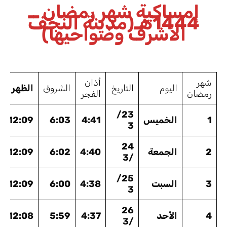
إمساكية شهر رمضان ــ
1444هـ(مدينة النجف
الأشرف وضواحيها)
شهر
أذان
اليوم
التاريخ
الشروق
الظهر
رمضان
الفجر
23/
1
الخميس
4:41
6:03
12:09
3
24
2
الجمعة
4:40
6:02
12:09
/3
25/
3
السبت
4:38
6:00
12:09
3
26
4
الأحد
4:37
5:59
12:08
/3