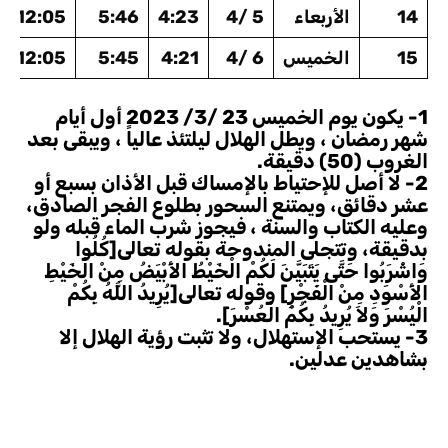
14
الأربعاء
5 /4
4:23
5:46
12:05
15
الخميس
6 /4
4:21
5:45
12:05
1- يكون يوم الخميس 23 /3/ 2023 أول أيام
شهر رمضان ، ويطل الهلال ليلتئذ عالياً ، ويبقى بعد
الغروب (50) دقيقة.
2- لا أصل للإحتياط بالإمساك قبل الأذان بسبع أو
عشر دقائق، ويمتنع السحور بطلوع الفجر الصادق،
وعليه الكتاب والسنة ، فيجوز شرب الماء قبله ولو
بدقيقة، وتتجلى المندوحة بقوله تعالى[كُلُوا
وَاشْرَبُوا حَتَّى يَتَبَيَّنَ لَكُمْ الْخَيْطُ الأَبْيَضُ مِنْ الْخَيْطِ
الأَسْوَدِ مِنْ الْفَجْرِ] وقوله تعالى[يُرِيدُ اللَّهُ بِكُمْ
الْيُسْرَ وَلاَ يُرِيدُ بِكُمْ الْعُسْرَ].
3- يستحب الإستهلال، ولا تثبت رؤية الهلال إلا
بشاهدين عدلين.