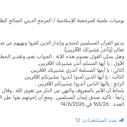
يوميات علمية للمرجعية الإسلامية / المرجع الديني الصالح الطا
يدعو القرآن المسلمين لتحذير وإنذار الذين كفروا ونهيهم عن ص
تعالى [وَأَنذِرْ عَشِيرَتَكَ الأَقْرَبِينَ].
وهل يمكن القول بعموم هذه الآية , الجواب نعم، وتقدير الخطا
الأول : يا أيها المسلم أنذر عشيرتك الأقربين.
الثاني : يا أيتها المسلمة أنذري عشيرتك الأقربين.
الثالث : يا أيها الذين آمنوا أنذروا عشيرتكم الأقربين.
الرابع : ياأيها الناس أنذروا عشيرتكم الأقربين .
بلحاظ أن الأمر بالمعروف والنهي عن النكر من تقوى الله ، وقال تعالى [يَا أَ
رابعاً : تأكيد صدق إيمان المسلمين , ومع أن إخوتهم بقوا على ال
العدد : 163/26 في 14/6/2026
عدد المشاهدات:
12