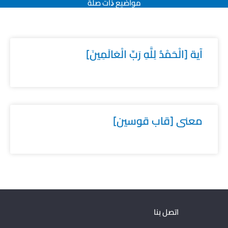
مواضيع ﺫات صلة
آية [الْحَمْدُ لِلَّهِ رَبِّ الْعَالَمِينَ]
معنى [قاب قوسين]
اتصل بنا