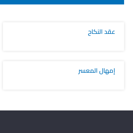
عقد النكاح
إمهال المعسر