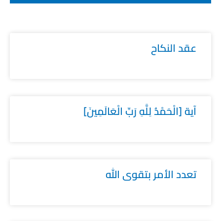
عقد النكاح
آية [الْحَمْدُ لِلَّهِ رَبِّ الْعَالَمِينَ]
تعدد الأمر بتقوى الله