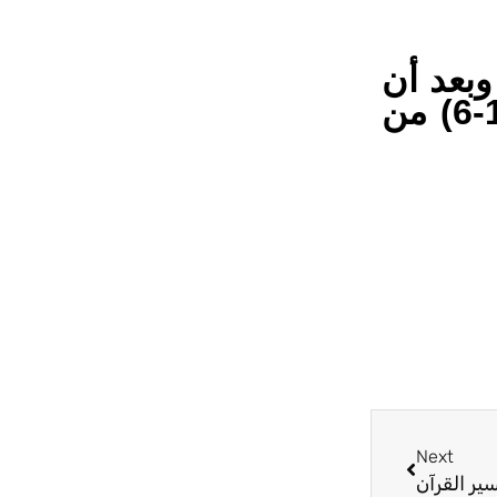
آن) وبعد أن
كان يختص بالآيات (1-12)من سورة آل عمران صار خاصاً بالآيات (1-6) من
Next
Next