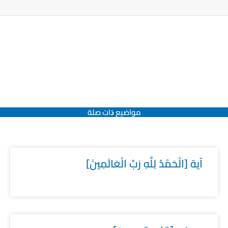
مواضيع ﺫات صلة
آية [الْحَمْدُ لِلَّهِ رَبِّ الْعَالَمِينَ]