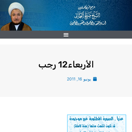
خطي
لى
لمحتوى
الأربعاء12 رجب
يونيو 16, 2011