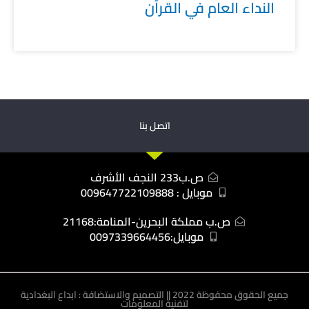
النداء العام في القرآن
اتصل بنا
ص.ب233 النجف الأشرف
موبايل : 009647722109888
ص.ب مملكة البحرين-المنامة:21168
موبايل:0097339664456
جميع الحقوق محفوظة 2022 || التصميم والاستضافة : ابداع البغدادية
لتقنية المعلومات