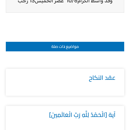
وفد واسط الكرام10/6
عصر الخميس13 رجب
مواضيع ﺫات صلة
عقد النكاح
آية [الْحَمْدُ لِلَّهِ رَبِّ الْعَالَمِينَ]