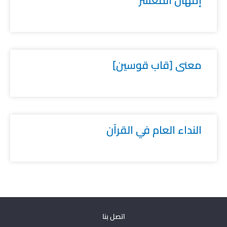
إمهال المعسر
معنى [قاب قوسين]
النداء العام في القرآن
اتصل بنا