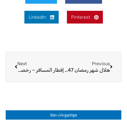
LinkedIn
Pinterest
Next
Prev
Next
Previous
هلال شهر رمضان 1447 – المرجع الديني الشيخ صالح الطائي
إفطار المسافر – رخصة أم عزيمة – المرجع الديني الشيخ صالح الطائي
مواضيع ﺫات صلة