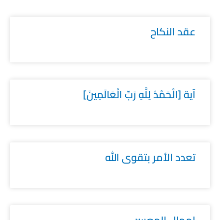
عقد النكاح
آية [الْحَمْدُ لِلَّهِ رَبِّ الْعَالَمِينَ]
تعدد الأمر بتقوى الله