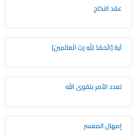
عقد النكاح
آية [الْحَمْدُ لِلَّهِ رَبِّ الْعَالَمِينَ]
تعدد الأمر بتقوى الله
إمهال المعسر