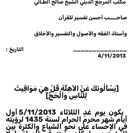
مكتب المرجع الديني الشيخ صالح الطـائي
صاحـــــب أحسن تفسير للقرآن
وأستاذ الفقه والأصول والتفسير والأخلاق
______________ التاريخ :
4/11/2013
[يَسْأَلُونَكَ عَنْ الأَهِلَّةِ قُلْ هِيَ مَوَاقِيتُ
لِلنَّاسِ وَالْحَجِّ]
يكون يوم غدٍ الثلاثاء 5/11/2013 أول
أيام شهر محرم الحرام لسنة 1435 لرؤيته
في الإحساء على نحو الشياع والكثرة بين