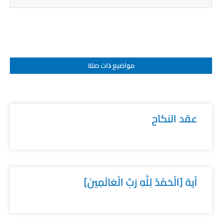
مواضيع ﺫات صلة
عقد النكاح
آية [الْحَمْدُ لِلَّهِ رَبِّ الْعَالَمِينَ]