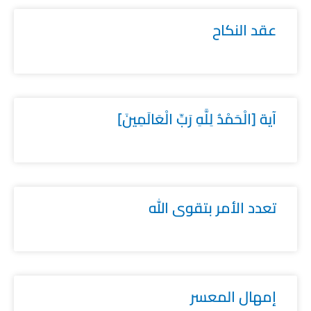
عقد النكاح
آية [الْحَمْدُ لِلَّهِ رَبِّ الْعَالَمِينَ]
تعدد الأمر بتقوى الله
إمهال المعسر