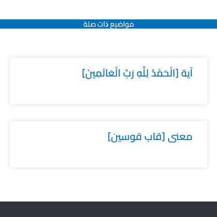
مواضيع ﺫات صلة
آية [الْحَمْدُ لِلَّهِ رَبِّ الْعَالَمِينَ]
معنى [قاب قوسين]