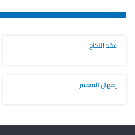
عقد النكاح
إمهال المعسر