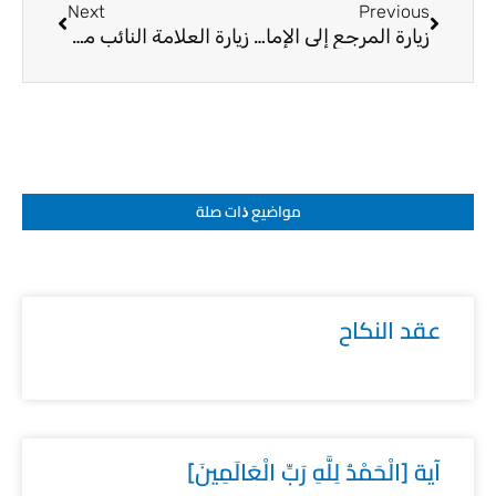
Next
Previous
زيارة المرجع إلى الإمام علي (ع) 6-5-2016
زيارة العلامة النائب محمد الهنداوي لمعرض كربلاء للكتاب
مواضيع ﺫات صلة
عقد النكاح
آية [الْحَمْدُ لِلَّهِ رَبِّ الْعَالَمِينَ]