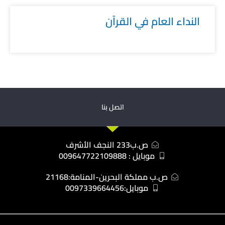
النداء العام في القرآن
اتصل بنا
ص.ب233 النجف الأشرف
موبايل : 009647722109888
ص.ب مملكة البحرين-المنامة:21168
موبايل:0097339664456