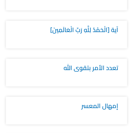
آية [الْحَمْدُ لِلَّهِ رَبِّ الْعَالَمِينَ]
تعدد الأمر بتقوى الله
إمهال المعسر