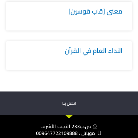
معنى [قاب قوسين]
النداء العام في القرآن
اتصل بنا
ص.ب233 النجف الأشرف
موبايل : 009647722109888