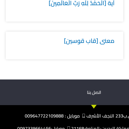
آية [الْحَمْدُ لِلَّهِ رَبِّ الْعَالَمِينَ]
معنى [قاب قوسين]
اتصل بنا
نجف الأشرف
موبايل : 009647722109888
كة البحرين-المنامة:21168
موبايل:0097339664456