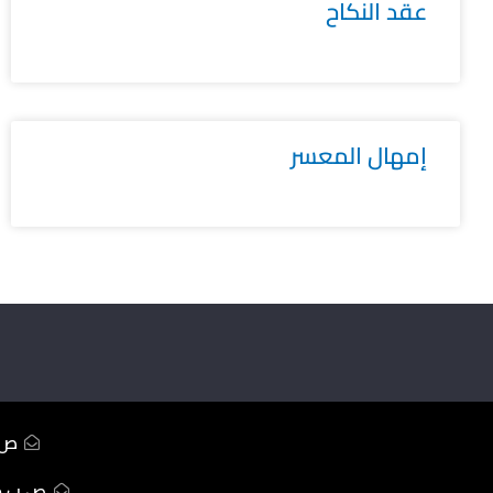
عقد النكاح
إمهال المعسر
ص.ب233 ال
ص.ب ممل