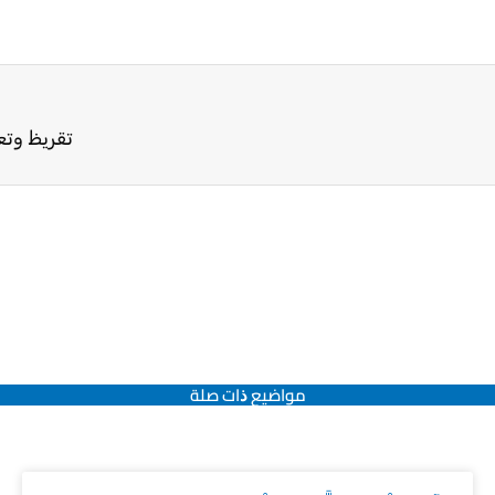
تقريظ وتع
مواضيع ﺫات صلة