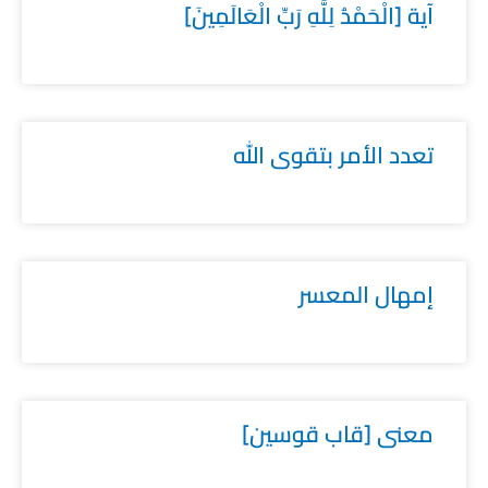
آية [الْحَمْدُ لِلَّهِ رَبِّ الْعَالَمِينَ]
تعدد الأمر بتقوى الله
إمهال المعسر
معنى [قاب قوسين]