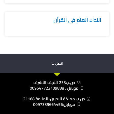
النداء العام في القرآن
اتصل بنا
ص.ب233 النجف الأشرف
موبايل : 009647722109888
ص.ب مملكة البحرين-المنامة:21168
موبايل:0097339664456