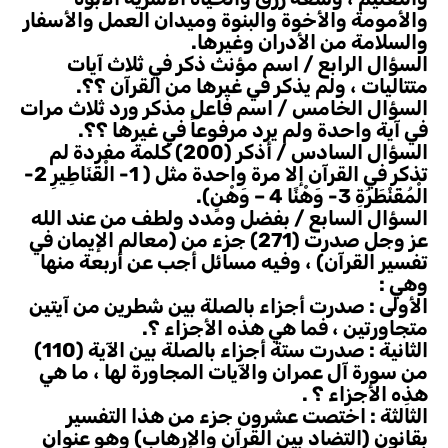
والأمومة والأخوة والبنوة وميدان العمل والأسفار
والسلامة من الأدران وغيرها.
السؤال الرابع / اسم مؤنث ذكر في ثلاث آيات
متتاليات ، ولم يذكر في غيرها من القرآن ؟؟.
السؤال الخامس / اسم فاعل مذكر ورد ثلاث مرات
في آية واحدة ولم يرد مرفوعاً في غيرها ؟؟.
السؤال السادس / أذكر (200) كلمة مفردة لم
تذكر في القرآن إلا مرة واحدة مثل ( 1- الْقَنَاطِيرِ 2-
الْمُقَنْطَرَةِ 3- وَهْنًا 4 – وَهْنٍ).
السؤال السابع / بفضل ومدد ولطف من عند الله
عز وجل صدرت (271) جزء من (معالم الإيمان في
تفسير القرآن) ، وفيه مسائل أجب عن أربعة منها
وهي :
الأولى : صدرت أجزاء بالصلة بين شطرين من آيتين
متجاورتين ، فما هي هذه الأجزاء ؟.
الثانية : صدرت ستة أجزاء بالصلة بين الآية (110)
من سورة آل عمران والآيات المجاورة لها ، ما هي
هذِه الأجزاء ؟ .
الثالثة : اختصت عشرون جزء من هذا التفسير
بقانون (التضاد بين القرآن والإرهاب) وهو عنوان