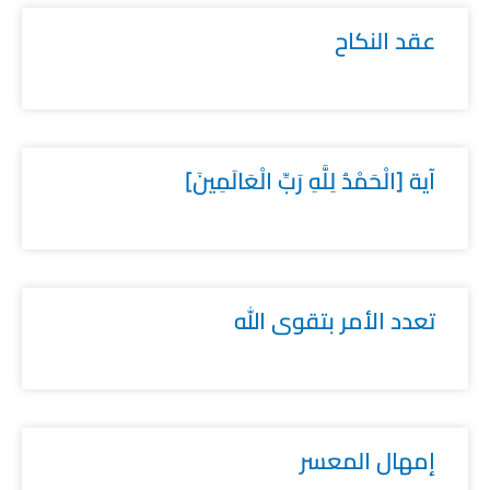
عقد النكاح
آية [الْحَمْدُ لِلَّهِ رَبِّ الْعَالَمِينَ]
تعدد الأمر بتقوى الله
إمهال المعسر