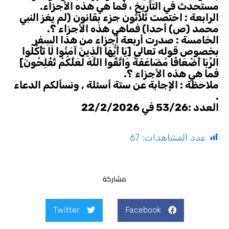
مستحدث في التأريخ ، فما هي هذه الأجزاء.
الرابعة : اختصت ثلاثون جزء بقانون (لم يغز النبي
محمد (ص) أحدا) فماهي هذه الأجزاء ؟.
الخامسة : صدرت أربعة أجزاء من هذا السِفر
بخصوص قوله تعالى [يَا أَيُّهَا الَّذِينَ آمَنُوا لَا تَأْكُلُوا
الرِّبَا أَضْعَافًا مُضَاعَفَةً وَاتَّقُوا اللَّهَ لَعَلَّكُمْ تُفْلِحُونَ]
فما هي هذه الأجزاء ؟.
ملاحظة : الإجابة عن ستة أسئلة , ونسألكم الدعاء
.
العدد :53/26 في 22/2/2026
عدد المشاهدات:
67
مشاركة
Twitter
Facebook