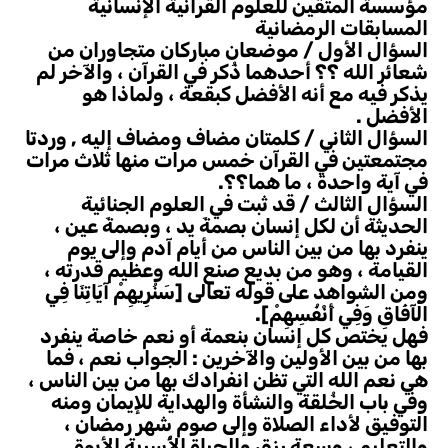
مؤسسة المتقين للعلوم القرآنية الإنسانية
المسابقات الرمضانية
السؤال الأول / موضعان مباركان متجاوران من
شعائر الله ؟؟ أحدهما ذُكر في القرآن ، والآخر لم
يذكر فيه مع أنه الأفضل كبقعة ، ولماذا هو
الأفضل .
السؤال الثاني / كلمتان مضاف ومضاف إليه , وردتا
مجتمعتين في القرآن خمس مرات منها ثلاث مرات
في آية واحدة ، ما هما؟؟.
السؤال الثالث / قد ثبت في العلوم الجنائية
الحديثة أن لكل إنسان بصمةَ يد ، وبصمةَ عين ،
ينفرد بها من بين الناس من أيام آدم وإلى يوم
القيامة ، وهو من بديع صنع الله وعظيم قدرته ،
ومن الشواهد على قوله تعالى [سَنُرِيهِمْ آيَاتِنَا فِي
الْآفَاقِ وَفِي أَنْفُسِهِمْ].
فهل يختص كل إنسان بنعمة أو نعم خاصة ينفرد
بها من بين الأولين والآخرين : الجواب نعم ، فما
هي نعم الله التي تظن انفرادك بها من بين الناس ،
وفي باب الخُلقة والنشأة والهداية للإيمان ومنه
التوفيق لأداء الصلاة وإلى صوم شهر رمضان ،
والتعليم ، وسعة رزق والحياة الأُسرية الأبوة