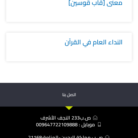
معنى [قاب قوسين]
النداء العام في القرآن
اتصل بنا
ص.ب233 النجف الأشرف
موبايل : 009647722109888
ص.ب مملكة البحرين-المنامة:21168