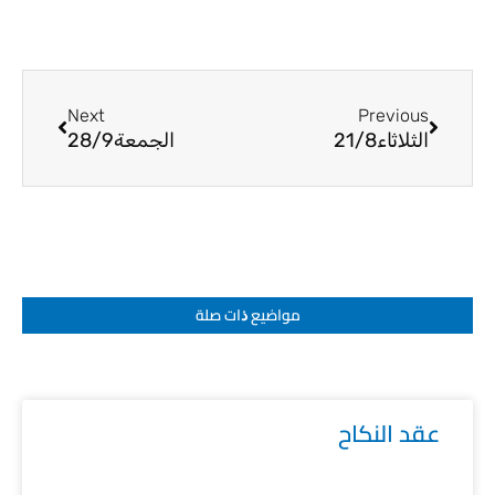
Next
Prev
Next
Previous
الثلاثاء21/8
الجمعة28/9
مواضيع ﺫات صلة
عقد النكاح