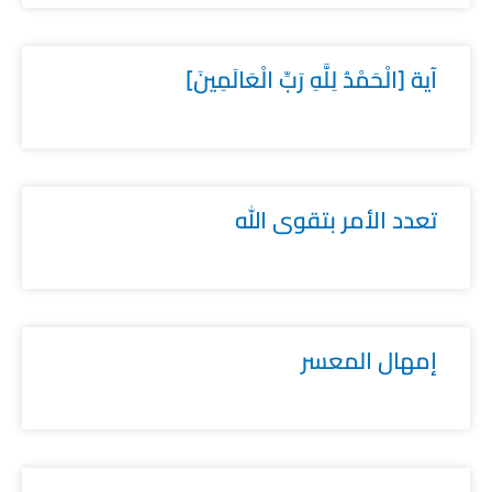
آية [الْحَمْدُ لِلَّهِ رَبِّ الْعَالَمِينَ]
تعدد الأمر بتقوى الله
إمهال المعسر