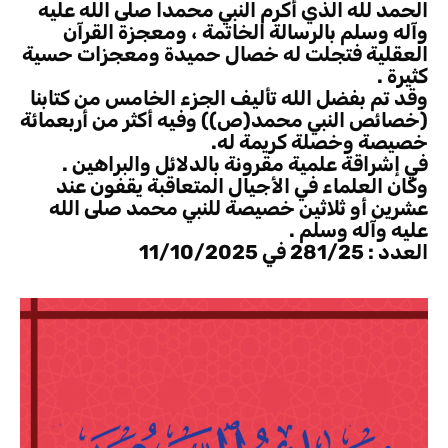
الحمد لله الذي أكرم النبي محمداً صلى الله عليه
وآله وسلم بالرسالة الخاتمة ، ومعجزة القرآن
العقلية فتجلت له خصال حميدة ومعجزات حسية
كثيرة .
وقد تم بفضل الله تأليف الجزء الخامس من كتابنا
(خصائص النبي محمد(ص)) وفيه أكثر من أربعمائة
خصيصة وخصلة كريمة له.
في إشراقة علمية مقرونة بالدلائل والبراهين .
وكان العلماء في الأجيال المتعاقبة يقفون عند
عشرين أو ثلاثين خصيصة للنبي محمد صلى الله
عليه وآله وسلم .
العدد : 281/25 في 11/10/2025