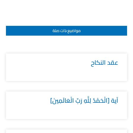
مواضيع ﺫات صلة
عقد النكاح
آية [الْحَمْدُ لِلَّهِ رَبِّ الْعَالَمِينَ]