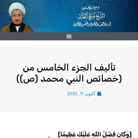
خطي
لى
لمحتوى
تأليف الجزء الخامس من
(خصائص النبي محمد (ص))
أكتوبر 11, 2025
[وَكَانَ فَضْلُ اللَّهِ عَلَيْكَ عَظِيمًا]