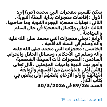
يمكن تقسيم معجزات النبي محمد (ص) إلى:
الأول : إفاضات معجزات بداية البعثة النبوية .
الثاني : تجليات معجزة الهجرة النبوية وما صاحبها .
الثالث : توالي وإتصال المعجزة في حال السلم
والمهادنة .
الرابع : تجلي معجزات النبي محمد صلى الله عليه
وآله وسلم في السنة الدفاعية .
الخامس : معجزات النبي محمد صلى الله عليه
وآله وسلم في الأحكام ، ومسائل الحلال والحرام.
السادس : المعجزات ذات الصيغة الشخصية
وأمور بيت النبوة وأمهات المؤمنين ، قال تعالى
[النَّبِيُّ أَوْلَى بِالْمُؤْمِنِينَ مِنْ أَنْفُسِهِمْ وَأَزْوَاجُهُ
أُمَّهَاتُهُمْ وَأُوْلُو الأَرْحَامِ بَعْضُهُمْ أَوْلَى بِبَعْضٍ فِي
كِتَابِ اللَّهِ].
العدد :89/26 في 30/3/2026
عدد المشاهدات:
19