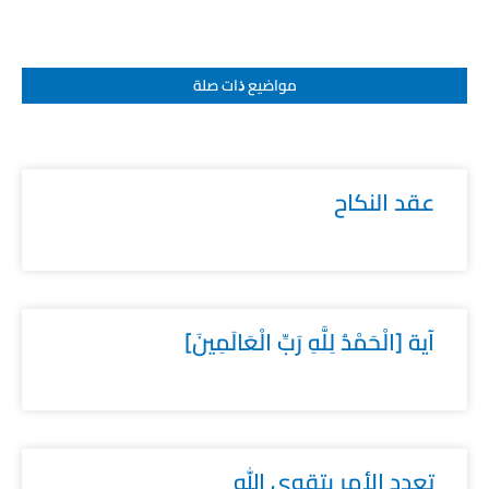
مواضيع ﺫات صلة
عقد النكاح
آية [الْحَمْدُ لِلَّهِ رَبِّ الْعَالَمِينَ]
تعدد الأمر بتقوى الله