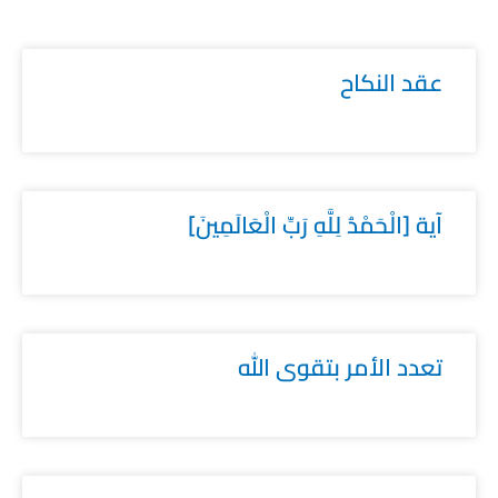
عقد النكاح
آية [الْحَمْدُ لِلَّهِ رَبِّ الْعَالَمِينَ]
تعدد الأمر بتقوى الله