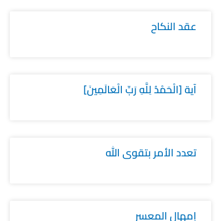
عقد النكاح
آية [الْحَمْدُ لِلَّهِ رَبِّ الْعَالَمِينَ]
تعدد الأمر بتقوى الله
إمهال المعسر