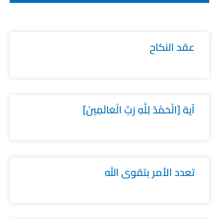
عقد النكاح
آية [الْحَمْدُ لِلَّهِ رَبِّ الْعَالَمِينَ]
تعدد الأمر بتقوى الله