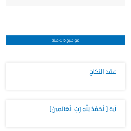
مواضيع ﺫات صلة
عقد النكاح
آية [الْحَمْدُ لِلَّهِ رَبِّ الْعَالَمِينَ]