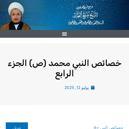
خطي
لى
لمحتوى
خصائص النبي محمد (ص) الجزء
الرابع
يوليو 12, 2025
خصائص النبي ج4
تنزيل