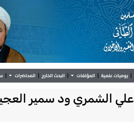
يوميات علمية
المؤلفات
البحث الخارج
المحاضرات
سؤ
علي الشمري ود سمير العجي