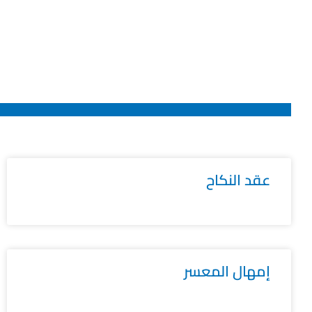
عقد النكاح
إمهال المعسر