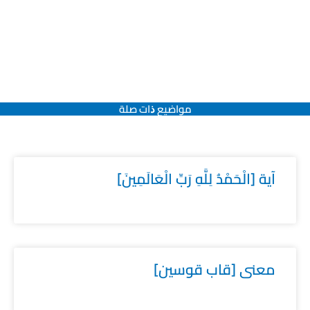
مواضيع ﺫات صلة
آية [الْحَمْدُ لِلَّهِ رَبِّ الْعَالَمِينَ]
معنى [قاب قوسين]