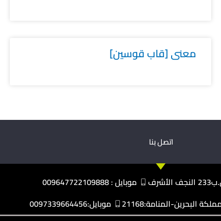
معنى [قاب قوسين]
اتصل بنا
نجف الأشرف
موبايل : 009647722109888
كة البحرين-المنامة:21168
موبايل:0097339664456