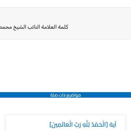
كلمة العلامة النائب الشيخ محمد
مواضيع ﺫات صلة
آية [الْحَمْدُ لِلَّهِ رَبِّ الْعَالَمِينَ]