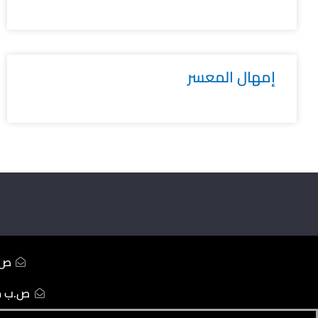
إمهال المعسر
ص.ب233 ال
ص.ب ممل