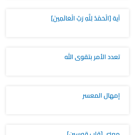
آية [الْحَمْدُ لِلَّهِ رَبِّ الْعَالَمِينَ]
تعدد الأمر بتقوى الله
إمهال المعسر
معنى [قاب قوسين]