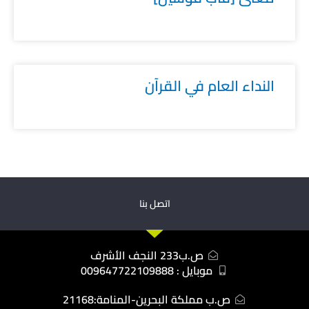
النداء العام في القرآن
اتصل بنا
ص.ب233 النجف الأشرف
موبايل : 009647722109888
ص.ب مملكة البحرين-المنامة:21168