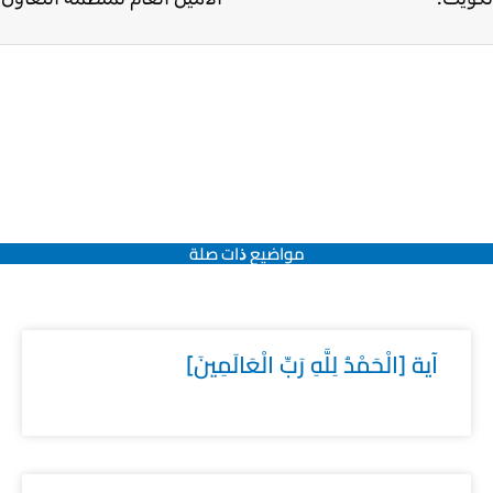
مواضيع ﺫات صلة
آية [الْحَمْدُ لِلَّهِ رَبِّ الْعَالَمِينَ]