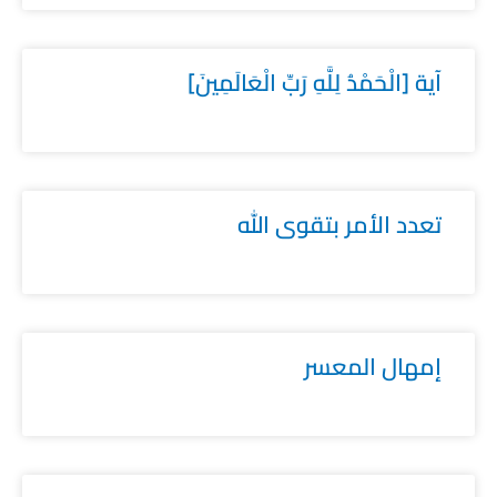
آية [الْحَمْدُ لِلَّهِ رَبِّ الْعَالَمِينَ]
تعدد الأمر بتقوى الله
إمهال المعسر