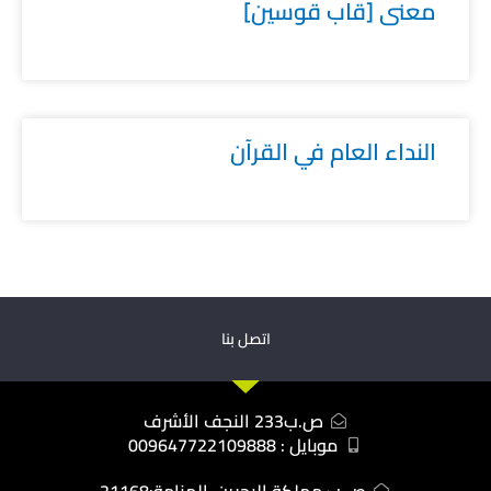
معنى [قاب قوسين]
النداء العام في القرآن
اتصل بنا
ص.ب233 النجف الأشرف
موبايل : 009647722109888