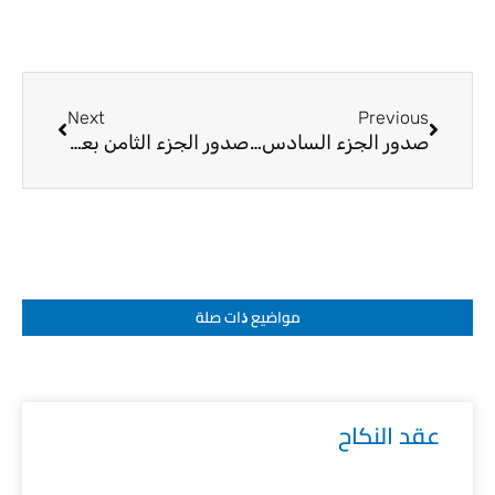
Next
Prev
Next
Previous
صدور الجزء السادس بعد المائتين في قانون التضاد بين القرآن والإرهاب
صدور الجزء الثامن بعد المائتين من معالم الإيمان في تفسير القرآن
مواضيع ﺫات صلة
عقد النكاح