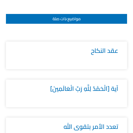
مواضيع ﺫات صلة
عقد النكاح
آية [الْحَمْدُ لِلَّهِ رَبِّ الْعَالَمِينَ]
تعدد الأمر بتقوى الله