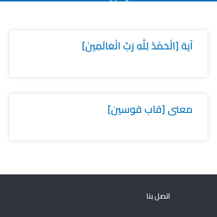
آية [الْحَمْدُ لِلَّهِ رَبِّ الْعَالَمِينَ]
معنى [قاب قوسين]
اتصل بنا