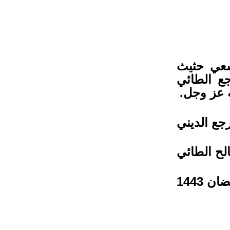
سعي حثيث
جع الطائي
ه عز وجل.
جع الديني
لح الطائي