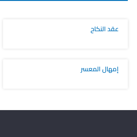
عقد النكاح
إمهال المعسر