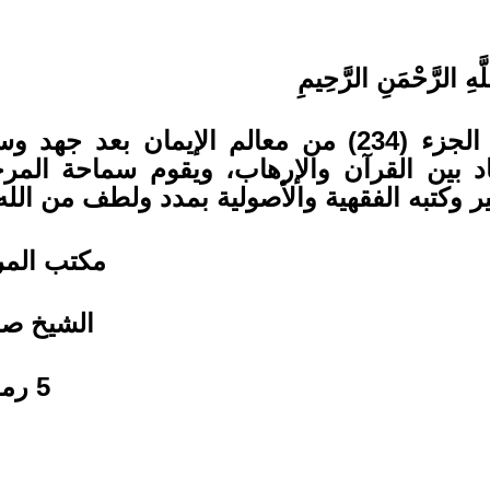
َّهِ الرَّحْمَنِ الرَّحِيمِ
الجزء (
234
) من معالم الإيمان بعد جهد و
اد بين القرآن والإرهاب، ويقوم سماحة المر
ر وكتبه الفقهية والأصولية بمدد ولطف من الل
مكتب المر
الشيخ صا
5 رمضان 1443