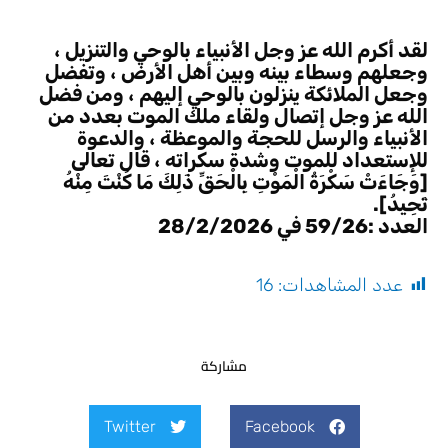
لقد أكرم الله عز وجل الأنبياء بالوحي والتنزيل ،
وجعلهم وسطاء بينه وبين أهل الأرض ، وتفضل
وجعل الملائكة ينزلون بالوحي إليهم ، ومن فضل
الله عز وجل إتصال ولقاء ملك الموت بعدد من
الأنبياء والرسل للحجة والموعظة ، والدعوة
للإستعداد للموت وشدة سكراته ، قال تعالى
[وَجَاءَتْ سَكْرَةُ الْمَوْتِ بِالْحَقِّ ذَلِكَ مَا كُنْتَ مِنْهُ
تَحِيدُ].
العدد :59/26 في 28/2/2026
عدد المشاهدات:
16
مشاركة
Twitter
Facebook