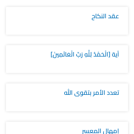
عقد النكاح
آية [الْحَمْدُ لِلَّهِ رَبِّ الْعَالَمِينَ]
تعدد الأمر بتقوى الله
إمهال المعسر